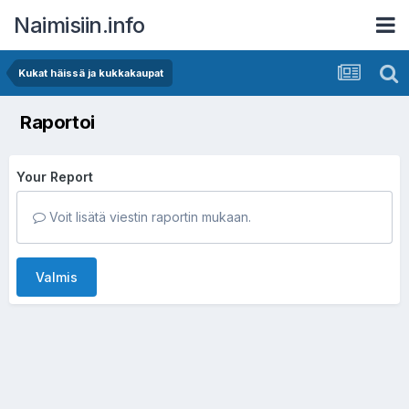
Naimisiin.info
Kukat häissä ja kukkakaupat
Raportoi
Your Report
Voit lisätä viestin raportin mukaan.
Valmis