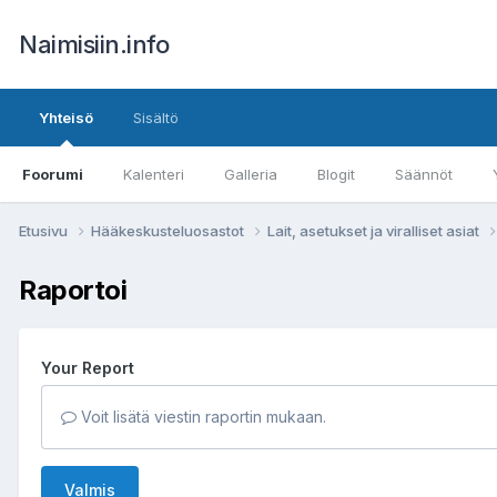
Naimisiin.info
Yhteisö
Sisältö
Foorumi
Kalenteri
Galleria
Blogit
Säännöt
Etusivu
Hääkeskusteluosastot
Lait, asetukset ja viralliset asiat
Raportoi
Your Report
Voit lisätä viestin raportin mukaan.
Valmis