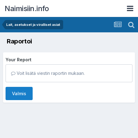
Naimisiin.info
Lait, asetukset ja viralliset asiat
Raportoi
Your Report
Voit lisätä viestin raportin mukaan.
Valmis