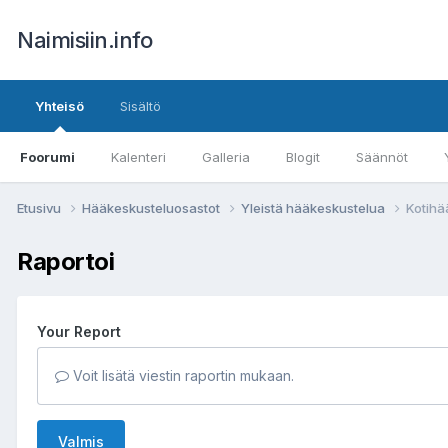
Naimisiin.info
Yhteisö
Sisältö
Foorumi
Kalenteri
Galleria
Blogit
Säännöt
Etusivu
Hääkeskusteluosastot
Yleistä hääkeskustelua
Kotihä
Raportoi
Your Report
Voit lisätä viestin raportin mukaan.
Valmis