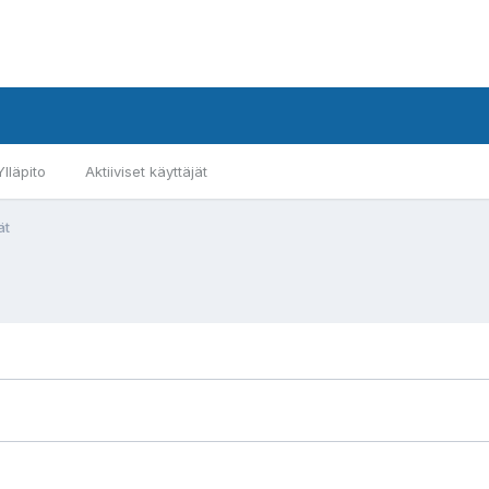
Ylläpito
Aktiiviset käyttäjät
ät