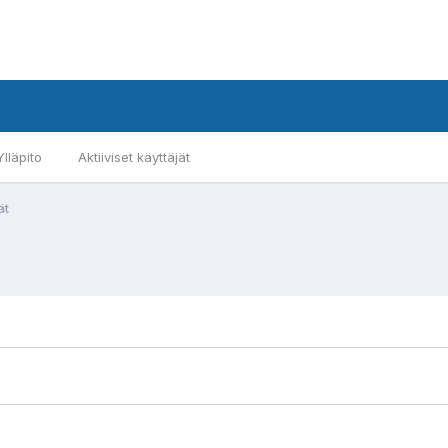
Ylläpito
Aktiiviset käyttäjät
ät