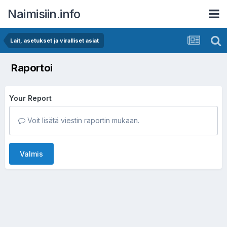
Naimisiin.info
Lait, asetukset ja viralliset asiat
Raportoi
Your Report
Voit lisätä viestin raportin mukaan.
Valmis