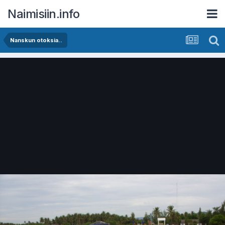
Naimisiin.info
Nanskun otoksia..