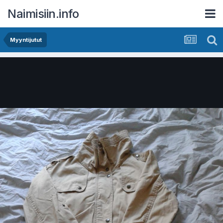
Naimisiin.info
Myyntijutut