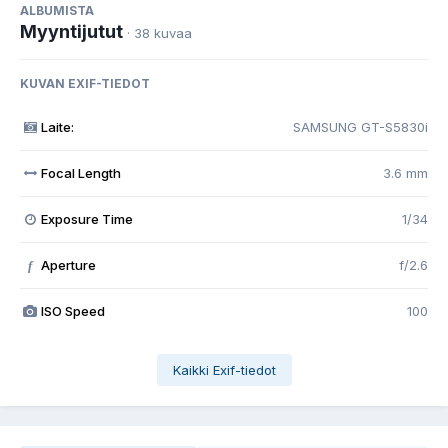
ALBUMISTA
Myyntijutut
· 38 kuvaa
KUVAN EXIF-TIEDOT
Laite:
SAMSUNG GT-S5830i
Focal Length
3.6 mm
Exposure Time
1/34
Aperture
f/2.6
f
ISO Speed
100
Kaikki Exif-tiedot