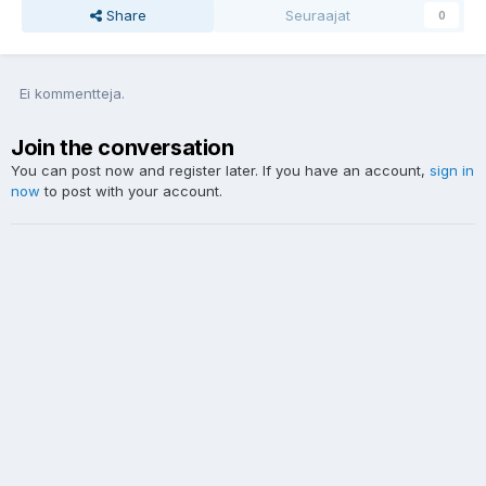
Share
Seuraajat
0
Ei kommentteja.
Join the conversation
You can post now and register later. If you have an account,
sign in
now
to post with your account.
Uusi kommentti...
Language / Kielivalinta
Yksityisyys
Ota yhteyttä
Cookies
Powered by Invision Community