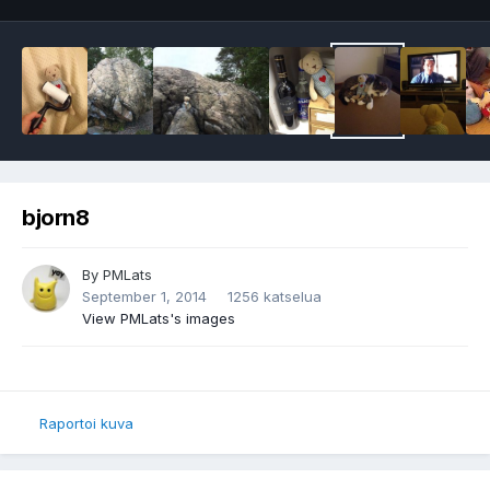
bjorn8
By
PMLats
September 1, 2014
1256 katselua
View PMLats's images
Raportoi kuva