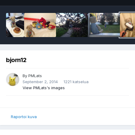
bjorn12
By
PMLats
September 2, 2014
1221 katselua
View PMLats's images
Raportoi kuva