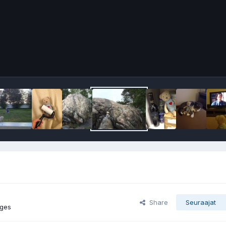
Share
Seuraajat
ages