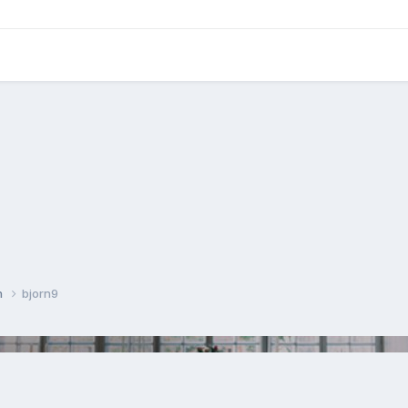
n
bjorn9