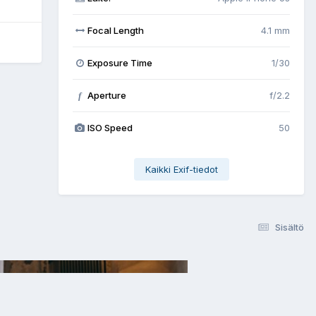
Focal Length
4.1 mm
Exposure Time
1/30
Aperture
f/2.2
f
ISO Speed
50
Kaikki Exif-tiedot
Sisältö