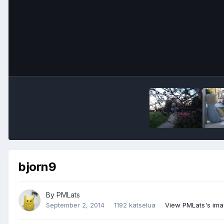
bjorn9
By
PMLats
September 2, 2014
1192 katselua
View PMLats's im