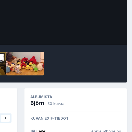
Image Tools
ALBUMISTA
Björn
· 30 kuvaa
KUVAN EXIF-TIEDOT
1
Laite:
Apple iPhone 5s