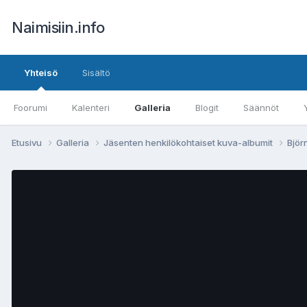
Naimisiin.info
Yhteisö
Sisältö
Foorumi
Kalenteri
Galleria
Blogit
Säännöt
Etusivu
Galleria
Jäsenten henkilökohtaiset kuva-albumit
Björ