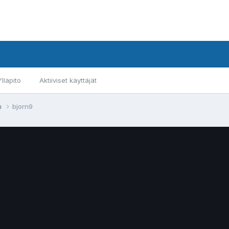
Ylläpito
Aktiiviset käyttäjät
n
bjorn9