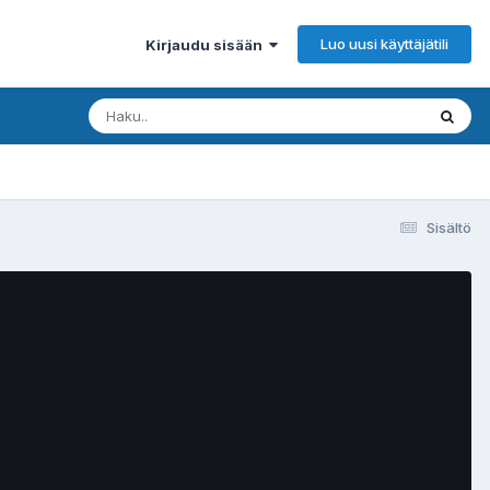
Luo uusi käyttäjätili
Kirjaudu sisään
Sisältö