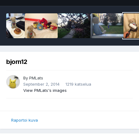
bjorn12
By
PMLats
September 2, 2014
1219 katselua
View PMLats's images
Raportoi kuva