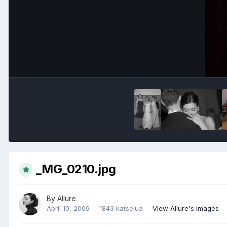
_MG_0210.jpg
By
Allure
April 10, 2009
1843 katselua
View Allure's images