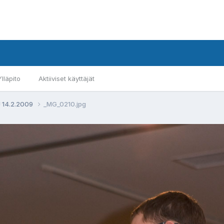
Ylläpito
Aktiiviset käyttäjät
J 14.2.2009
_MG_0210.jpg