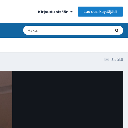
Luo uusi käyttäjätili
Kirjaudu sisään
Sisältö