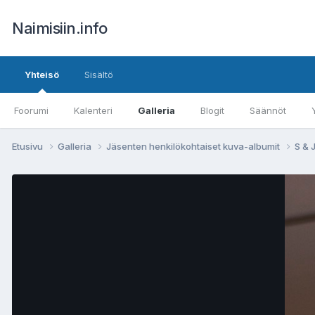
Naimisiin.info
Yhteisö
Sisältö
Foorumi
Kalenteri
Galleria
Blogit
Säännöt
Etusivu
Galleria
Jäsenten henkilökohtaiset kuva-albumit
S & 