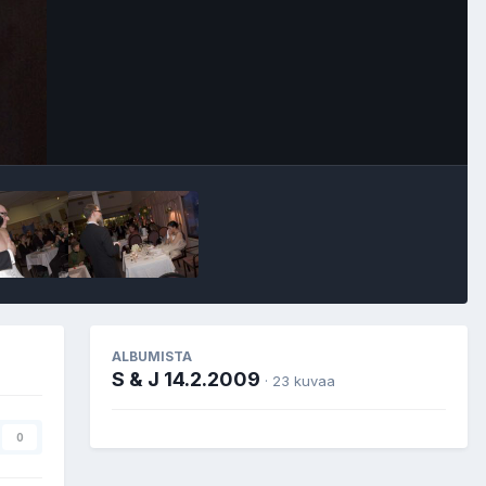
Image Tools
ALBUMISTA
S & J 14.2.2009
· 23 kuvaa
0