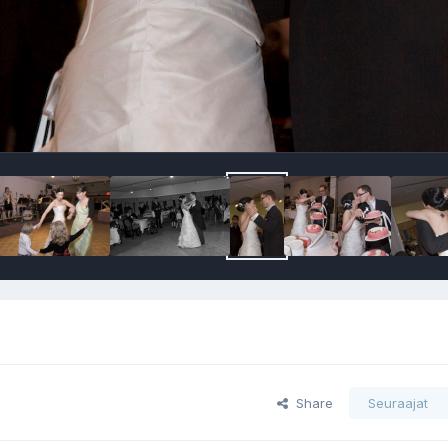
Share
Seuraajat