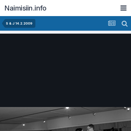
Naimisiin.info
S & J 14.2.2009