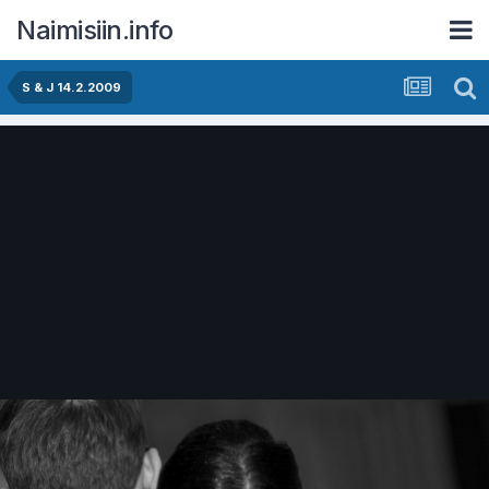
Naimisiin.info
S & J 14.2.2009