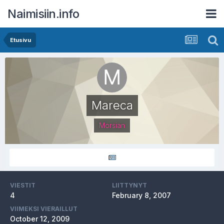
Naimisiin.info
Etusivu
Mareca
Morsian
VIESTIT
LIITTYNYT
4
February 8, 2007
VIIMEKSI VIERAILLUT
October 12, 2009