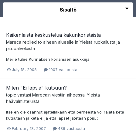
Sisältö
Kaikenlaista keskustelua kakunkoristeista
Mareca
replied to aiheen alueelle in
Yleistä ruokailusta ja
pitopalveluista
Meille tulee Kunnaksen koiramäen asukkeja
July 18, 2008
1007 vastausta
Miten "Ei lapsia" kutsuun?
topic vastasi
Mareca
:n viestiin aiheessa:
Yleistä
häävalmisteluista
Itse en ole osannut ajatellakaan että perheestä voi rajata ketä
kutsutaan ja ketä ei ja että lapset jätetään pois. :
February 18, 2007
486 vastausta