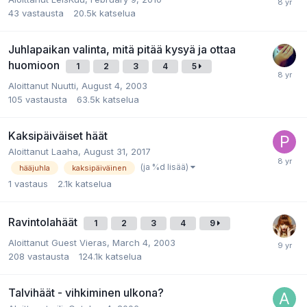
43
vastausta
20.5k
katselua
Juhlapaikan valinta, mitä pitää kysyä ja ottaa
huomioon
1
2
3
4
5
Aloittanut
Nuutti
,
August 4, 2003
105
vastausta
63.5k
katselua
Kaksipäiväiset häät
Aloittanut
Laaha
,
August 31, 2017
(ja %d lisää)
hääjuhla
kaksipäiväinen
1
vastaus
2.1k
katselua
Ravintolahäät
1
2
3
4
9
Aloittanut
Guest Vieras
,
March 4, 2003
208
vastausta
124.1k
katselua
Talvihäät - vihkiminen ulkona?