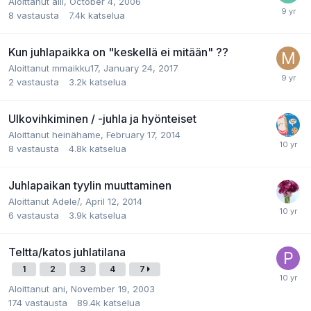
Aloittanut
aili
,
October 4, 2006
8
vastausta
7.4k
katselua
Kun juhlapaikka on "keskellä ei mitään" ??
Aloittanut
mmaikku17
,
January 24, 2017
2
vastausta
3.2k
katselua
Ulkovihkiminen / -juhla ja hyönteiset
Aloittanut
heinähame
,
February 17, 2014
8
vastausta
4.8k
katselua
Juhlapaikan tyylin muuttaminen
Aloittanut
Adele/
,
April 12, 2014
6
vastausta
3.9k
katselua
Teltta/katos juhlatilana
1
2
3
4
7
Aloittanut
ani
,
November 19, 2003
174
vastausta
89.4k
katselua