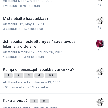
Aloittanut
Moony
,
March 19, 2019
1
vastaus
876
katselua
Mistä etsitte hääpaikkaa?
Aloittanut
Tiiti
,
May 10, 2011
3
vastausta
1.7k
katselua
Juhlapaikan esteettömyys / soveltuvuus
liikuntarajoitteisille
Aloittanut
mmaikku17
,
January 26, 2017
4
vastausta
3.5k
katselua
Kumpi oli ensin...juhlapaikka vai kirkko?
1
2
3
4
17
Aloittanut
untuvikko
,
January 13, 2004
403
vastausta
70.1k
katselua
Kuka siivoaa?
1
2
Aloittanut
LeisKuu
,
February 9, 2010