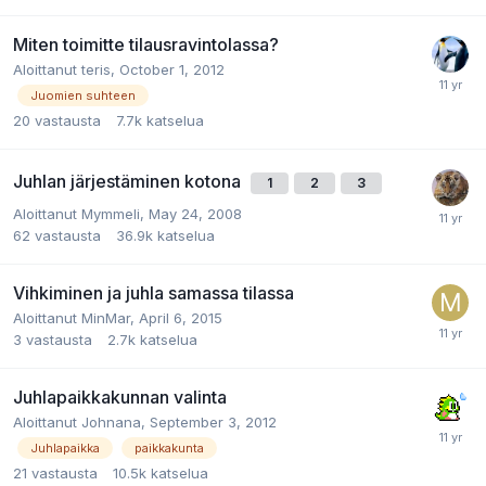
Miten toimitte tilausravintolassa?
Aloittanut
teris
,
October 1, 2012
Juomien suhteen
20
vastausta
7.7k
katselua
Juhlan järjestäminen kotona
1
2
3
Aloittanut
Mymmeli
,
May 24, 2008
62
vastausta
36.9k
katselua
Vihkiminen ja juhla samassa tilassa
Aloittanut
MinMar
,
April 6, 2015
3
vastausta
2.7k
katselua
Juhlapaikkakunnan valinta
Aloittanut
Johnana
,
September 3, 2012
Juhlapaikka
paikkakunta
21
vastausta
10.5k
katselua