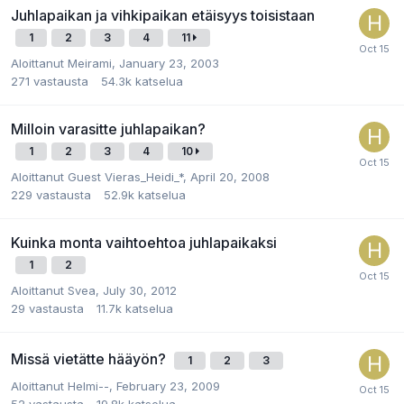
Juhlapaikan ja vihkipaikan etäisyys toisistaan
1
2
3
4
11
Aloittanut
Meirami
,
January 23, 2003
271
vastausta
54.3k
katselua
Milloin varasitte juhlapaikan?
1
2
3
4
10
Aloittanut
Guest Vieras_Heidi_*
,
April 20, 2008
229
vastausta
52.9k
katselua
Kuinka monta vaihtoehtoa juhlapaikaksi
1
2
Aloittanut
Svea
,
July 30, 2012
29
vastausta
11.7k
katselua
Missä vietätte hääyön?
1
2
3
Aloittanut
Helmi--
,
February 23, 2009
52
vastausta
19.8k
katselua