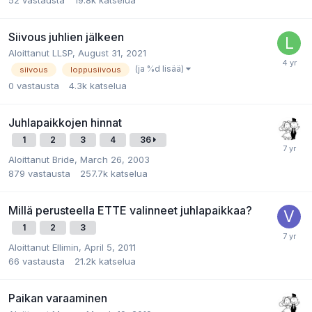
Siivous juhlien jälkeen
Aloittanut
LLSP
,
August 31, 2021
(ja %d lisää)
siivous
loppusiivous
0
vastausta
4.3k
katselua
Juhlapaikkojen hinnat
1
2
3
4
36
Aloittanut
Bride
,
March 26, 2003
879
vastausta
257.7k
katselua
Millä perusteella ETTE valinneet juhlapaikkaa?
1
2
3
Aloittanut
Ellimin
,
April 5, 2011
66
vastausta
21.2k
katselua
Paikan varaaminen