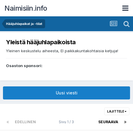
Naimisiin.info
Hääjuhlapaikat ja -tilat
Yleistä hääjuhlapaikoista
Yleinen keskustelu aiheesta, EI paikkakuntakohtaisia ketjuja!
Osaston sponsori:
Uusi viesti
LAJITTELE
EDELLINEN
Sivu 1 / 3
SEURAAVA