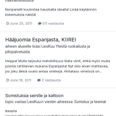
häävalmisteluista
Nonparellit kuulostaa hauskalta idealta! Lisää käytännön
kokemuksia näistä!
June 25, 2011
511 vastausta
Hääjuomia Espanjasta, KIIRE!
aiheen alueelle lisäsi
LeisKuu
Yleistä ruokailusta ja
pitopalveluista
Heippa! Mulle tarjoutui mahdollisuus tilata viinit, ehkä myös muita
juomia rahtilaivan mukana Espanjasta! Nyt olisi aivan mahtavaa,
jos joku äkkiä osaisi antaa vinkkejä. Hintataso viineissä on...
June 18, 2011
2 vastausta
Somistuksia seinille ja kattoon
topic vastasi
LeisKuu
:n viestiin aiheessa:
Somistus ja teemat
Ikeasta
ainakin.http://www.ikea.com/fi/fi/catalog/products/70103410