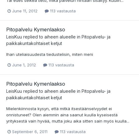
Tai edes selkeä tieto, mikä palvelun hintaan sisältyy. Kuulin...
June 11, 2012
113 vastausta
Pitopalvelu Kymenlaakso
LeisKuu
replied to aiheen alueelle in
Pitopalvelu- ja
paikkakuntakohtaiset ketjut
Ihan uteliaisuudesta tiedustelisin, miten meni
June 1, 2012
113 vastausta
Pitopalvelu Kymenlaakso
LeisKuu
replied to aiheen alueelle in
Pitopalvelu- ja
paikkakuntakohtaiset ketjut
Mielenkiinnosta kysyn, että mitkä itsestäänselvyydet ei
onnistuneet? Olen aiemmin aina saanut kuulla kyseisestä
yrityksestä vain hyvää, mutta joku aika sitten sain myös kuulla...
September 6, 2011
113 vastausta