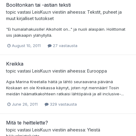
Boolitonkan tai -astian teksti
topic vastasi
LeisKuu
:n viestiin aiheessa:
Tekstit, puheet ja
muut kirjalliset tuotokset
"Ei humalahakuisille! Alkoholit on..." ja nuoli alaspäin. Holittomat
siis jääkaapin ylähyllyllä.
August 10, 2011
27 vastausta
Kreikka
topic vastasi
LeisKuu
:n viestiin aiheessa:
Eurooppa
Agia Marina Kreetalla häitä ja lähtö seuraavana päivänä
Koskaan en ole Kreikassa käynyt, joten nyt mennään! Tosin
meidän häämatkakohteen ratkaisi lähtöpäivä ja all inclusive-...
June 26, 2011
329 vastausta
Mitä te heittelette?
topic vastasi
LeisKuu
:n viestiin aiheessa:
Yleistä