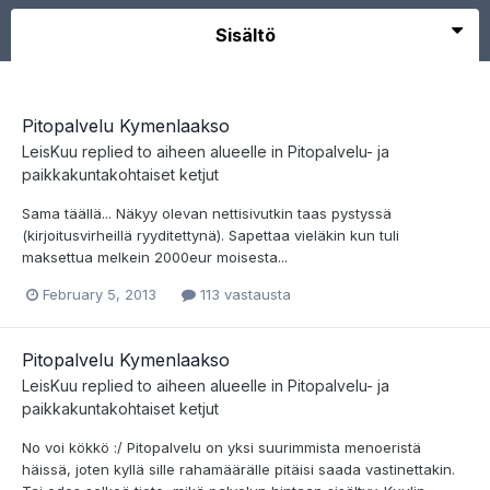
Sisältö
Pitopalvelu Kymenlaakso
LeisKuu
replied to aiheen alueelle in
Pitopalvelu- ja
paikkakuntakohtaiset ketjut
Sama täällä... Näkyy olevan nettisivutkin taas pystyssä
(kirjoitusvirheillä ryyditettynä). Sapettaa vieläkin kun tuli
maksettua melkein 2000eur moisesta...
February 5, 2013
113 vastausta
Pitopalvelu Kymenlaakso
LeisKuu
replied to aiheen alueelle in
Pitopalvelu- ja
paikkakuntakohtaiset ketjut
No voi kökkö :/ Pitopalvelu on yksi suurimmista menoeristä
häissä, joten kyllä sille rahamäärälle pitäisi saada vastinettakin.