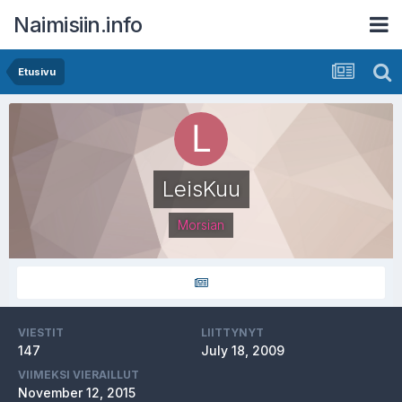
Naimisiin.info
Etusivu
LeisKuu
Morsian
VIESTIT
LIITTYNYT
147
July 18, 2009
VIIMEKSI VIERAILLUT
November 12, 2015