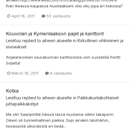
Ihan Ikeassa kaupassa muistaakseni olisi ollu jopa eri kokoisia?
April 16, 2011
55 vastausta
Kouvolan ja Kymenlaakson papit ja kanttorit
LeisKuu
replied to aiheen alueelle in
Kirkollinen vihkiminen ja
siunaukset
Anjalankosken seurakunnan kanttoreista voin suositella Pentti
Soljetta!
March 18, 2011
8 vastausta
Kotka
LeisKuu
replied to aiheen alueelle in
Paikkakuntakohtaiset
juhlapaikkaketjut
Mä olin Saaripirtillä häissä tässä muutama viikko takaperin.
Oikein oli tunnelmallinen paikka. Sopi ainakin talvihäihin,
kesäisestä ulkonäöstä en tiedä...