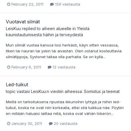
February 22, 2011
159 vastausta
Vuotavat silmät
LeisKuu
replied to aiheen alueelle in
Yleistä
kaunistautumisesta häihin ja terveydestä
Mun silmät vuotaa kanssa tosi herkästi, käyn sitten vessassa,
itken tai nauran tai yskin tai aivastan. Olen ostanut kosteuttavia
silmätippoja, Systonet taitaa olla parhaita. Se on kyllä...
February 6, 2011
12 vastausta
Led-tuikut
topic vastasi
LeisKuu
:n viestiin aiheessa:
Somistus ja teemat
Meillä on tarkoituksena ripustaa ikkunoihin lyhtyjä ja niihin led-
tuikut, koska ne ovat niin korkealla, ettei sitä tuikkua näe. Pöytiin
en millään haluaisi laittaa niitä, koska ovat vähän tökerön...
January 30, 2011
20 vastausta