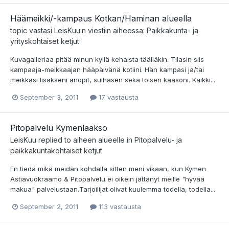
Häämeikki/-kampaus Kotkan/Haminan alueella
topic vastasi
LeisKuu
:n viestiin aiheessa:
Paikkakunta- ja
yrityskohtaiset ketjut
Kuvagalleriaa pitää minun kyllä kehaista täälläkin. Tilasin siis
kampaaja-meikkaajan hääpäivänä kotiini. Hän kampasi ja/tai
meikkasi lisäkseni anopit, sulhasen sekä toisen kaasoni. Kaikki...
September 3, 2011
17 vastausta
Pitopalvelu Kymenlaakso
LeisKuu
replied to aiheen alueelle in
Pitopalvelu- ja
paikkakuntakohtaiset ketjut
En tiedä mikä meidän kohdalla sitten meni vikaan, kun Kymen
Astiavuokraamo & Pitopalvelu ei oikein jättänyt meille "hyvää
makua" palvelustaan.Tarjoilijat olivat kuulemma todella, todella...
September 2, 2011
113 vastausta