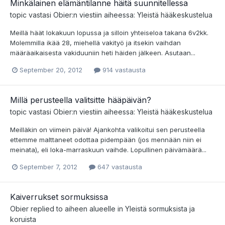
Minkälainen elämäntilanne häitä suunnitellessa
topic vastasi
Obier
:n viestiin aiheessa:
Yleistä hääkeskustelua
Meillä häät lokakuun lopussa ja silloin yhteiseloa takana 6v2kk.
Molemmilla ikää 28, miehellä vakityö ja itsekin vaihdan
määräaikaisesta vakiduuniin heti häiden jälkeen. Asutaan...
September 20, 2012
914 vastausta
Millä perusteella valitsitte hääpäivän?
topic vastasi
Obier
:n viestiin aiheessa:
Yleistä hääkeskustelua
Meilläkin on viimein päivä! Ajankohta valikoitui sen perusteella
ettemme malttaneet odottaa pidempään (jos mennään niin ei
meinata), eli loka-marraskuun vaihde. Lopullinen päivämäärä...
September 7, 2012
647 vastausta
Kaiverrukset sormuksissa
Obier
replied to aiheen alueelle in
Yleistä sormuksista ja
koruista