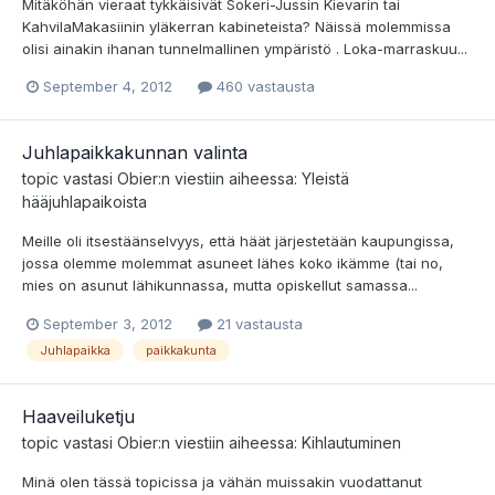
Mitäköhän vieraat tykkäisivät Sokeri-Jussin Kievarin tai
KahvilaMakasiinin yläkerran kabineteista? Näissä molemmissa
olisi ainakin ihanan tunnelmallinen ympäristö . Loka-marraskuu...
September 4, 2012
460 vastausta
Juhlapaikkakunnan valinta
topic vastasi
Obier
:n viestiin aiheessa:
Yleistä
hääjuhlapaikoista
Meille oli itsestäänselvyys, että häät järjestetään kaupungissa,
jossa olemme molemmat asuneet lähes koko ikämme (tai no,
mies on asunut lähikunnassa, mutta opiskellut samassa...
September 3, 2012
21 vastausta
Juhlapaikka
paikkakunta
Haaveiluketju
topic vastasi
Obier
:n viestiin aiheessa:
Kihlautuminen
Minä olen tässä topicissa ja vähän muissakin vuodattanut