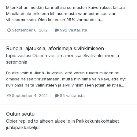
Mitenköhän meidän kannattaisi sormusten kaiverrukset laittaa...
Minulla ei ole erikseen kihlasormusta vaan ostan suoraan
vihkisormuksen. Olen kuitenkin 95% varmuudella...
September 6, 2012
992 vastausta
Runoja, ajatuksia, aforismeja s.vihkimiseen
topic vastasi
Obier
:n viestiin aiheessa:
Siviilivihkiminen ja
seremonia
En olisi voinut -ikinä- kuvitella, että voisin ruveta muiden tai
omissa häissä tihrustamaan, mutta niin siinä vain kävi, että nyt
kun omia häitä valmistelen ja siviilivihkimiseen jotain ekstraa...
September 4, 2012
85 vastausta
Oulun seutu
Obier
replied to aiheen alueelle in
Paikkakuntakohtaiset
juhlapaikkaketjut