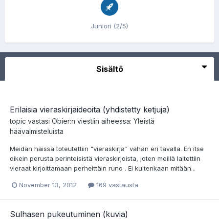
Juniori (2/5)
Sisältö
Erilaisia vieraskirjaideoita (yhdistetty ketjuja)
topic vastasi
Obier
:n viestiin aiheessa:
Yleistä
häävalmisteluista
Meidän häissä toteutettiin "vieraskirja" vähän eri tavalla. En itse
oikein perusta perinteisistä vieraskirjoista, joten meillä laitettiin
vieraat kirjoittamaan perheittäin runo . Ei kuitenkaan mitään...
November 13, 2012
169 vastausta
Sulhasen pukeutuminen (kuvia)