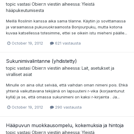
topic vastasi
Obier
:n viestiin aiheessa:
Yleistä
hääpukeutumisesta
Meillä Roslinin kanssa aika sama tilanne. Käytiin jo sovittamassa
ja varaamassa pukuvuokraamosta Bonjourpuku, mutta kotona
kuvaa katsellessa totesimme, ettei se oikein istu mieheni päälle...
October 19, 2012
621 vastausta
Sukunimivalintanne (yhdistetty)
topic vastasi
Obier
:n viestiin aiheessa:
Lait, asetukset ja
viralliset asiat
Minulle on aina ollut selvää, että vaihdan oman nimeni pois. Ehkä
yhtenä vaikuttavana tekijänä on lapsuuteni r-vika (korjaantunut
kyllä) ja se, että omassa sukunimeni on kaksi r-kirjainta . Ja...
October 19, 2012
290 vastausta
Hääpuvun muokkausompelu, kokemuksia ja hintoja
topic vastasi
Obier
:n viestiin aiheessa:
Yleistä