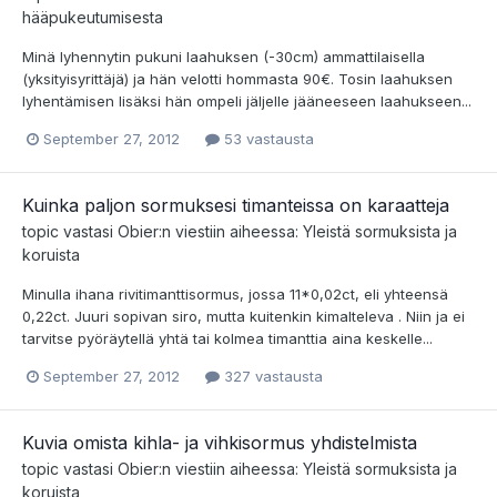
hääpukeutumisesta
Minä lyhennytin pukuni laahuksen (-30cm) ammattilaisella
(yksityisyrittäjä) ja hän velotti hommasta 90€. Tosin laahuksen
lyhentämisen lisäksi hän ompeli jäljelle jääneeseen laahukseen...
September 27, 2012
53 vastausta
Kuinka paljon sormuksesi timanteissa on karaatteja
topic vastasi
Obier
:n viestiin aiheessa:
Yleistä sormuksista ja
koruista
Minulla ihana rivitimanttisormus, jossa 11*0,02ct, eli yhteensä
0,22ct. Juuri sopivan siro, mutta kuitenkin kimalteleva . Niin ja ei
tarvitse pyöräytellä yhtä tai kolmea timanttia aina keskelle...
September 27, 2012
327 vastausta
Kuvia omista kihla- ja vihkisormus yhdistelmista
topic vastasi
Obier
:n viestiin aiheessa:
Yleistä sormuksista ja
koruista