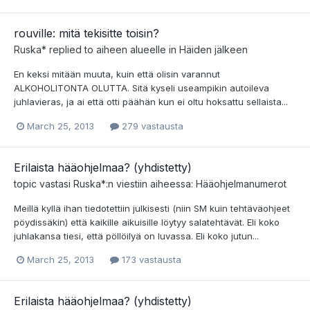
rouville: mitä tekisitte toisin?
Ruska*
replied to aiheen alueelle in
Häiden jälkeen
En keksi mitään muuta, kuin että olisin varannut
ALKOHOLITONTA OLUTTA. Sitä kyseli useampikin autoileva
juhlavieras, ja ai että otti päähän kun ei oltu hoksattu sellaista...
March 25, 2013
279 vastausta
Erilaista hääohjelmaa? (yhdistetty)
topic vastasi
Ruska*
:n viestiin aiheessa:
Hääohjelmanumerot
Meillä kyllä ihan tiedotettiin julkisesti (niin SM kuin tehtäväohjeet
pöydissäkin) että kaikille aikuisille löytyy salatehtävät. Eli koko
juhlakansa tiesi, että pöllöilyä on luvassa. Eli koko jutun...
March 25, 2013
173 vastausta
Erilaista hääohjelmaa? (yhdistetty)