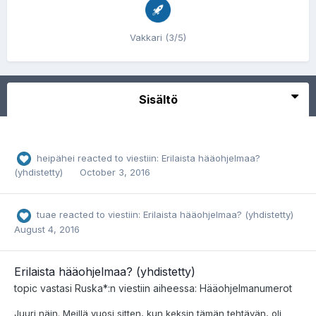
Vakkari (3/5)
Sisältö
heipähei
reacted to viestiin:
Erilaista hääohjelmaa?
(yhdistetty)
October 3, 2016
tuae
reacted to viestiin:
Erilaista hääohjelmaa? (yhdistetty)
August 4, 2016
Erilaista hääohjelmaa? (yhdistetty)
topic vastasi
Ruska*
:n viestiin aiheessa:
Hääohjelmanumerot
Juuri näin. Meillä vuosi sitten, kun keksin tämän tehtävän, oli