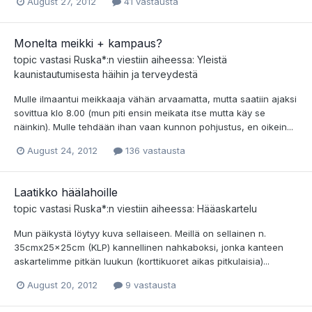
August 27, 2012
41 vastausta
Monelta meikki + kampaus?
topic vastasi
Ruska*
:n viestiin aiheessa:
Yleistä
kaunistautumisesta häihin ja terveydestä
Mulle ilmaantui meikkaaja vähän arvaamatta, mutta saatiin ajaksi
sovittua klo 8.00 (mun piti ensin meikata itse mutta käy se
näinkin). Mulle tehdään ihan vaan kunnon pohjustus, en oikein...
August 24, 2012
136 vastausta
Laatikko häälahoille
topic vastasi
Ruska*
:n viestiin aiheessa:
Hääaskartelu
Mun päikystä löytyy kuva sellaiseen. Meillä on sellainen n.
35cmx25x25cm (KLP) kannellinen nahkaboksi, jonka kanteen
askartelimme pitkän luukun (korttikuoret aikas pitkulaisia)...
August 20, 2012
9 vastausta