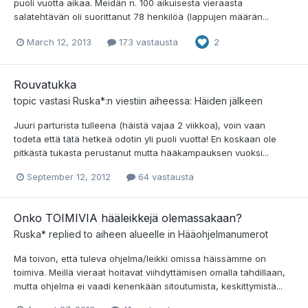
puoli vuotta aikaa. Meidän n. 100 aikuisesta vieraasta
salatehtävän oli suorittanut 78 henkilöä (lappujen määrän...
March 12, 2013
173 vastausta
2
Rouvatukka
topic vastasi
Ruska*
:n viestiin aiheessa:
Häiden jälkeen
Juuri parturista tulleena (häistä vajaa 2 viikkoa), voin vaan
todeta että tätä hetkeä odotin yli puoli vuotta! En koskaan ole
pitkästä tukasta perustanut mutta hääkampauksen vuoksi...
September 12, 2012
64 vastausta
Onko TOIMIVIA hääleikkejä olemassakaan?
Ruska*
replied to aiheen alueelle in
Hääohjelmanumerot
Mä toivon, että tuleva ohjelma/leikki omissa häissämme on
toimiva. Meillä vieraat hoitavat viihdyttämisen omalla tahdillaan,
mutta ohjelma ei vaadi kenenkään sitoutumista, keskittymistä...