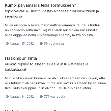
Kumpi päivämäärä teillä sormukseen?
topic vastasi
Ruska*
:n viestiin aiheessa:
Siviilivihkiminen ja
seremonia
Mulla on sormuksessa maistraattipäivämäärä. Siunaus tuntuu
aika toisarvoiselta (minulle) itse virallisen vihkimisen rinnalla.
Mies diggailee noita kirkonmenoja enempi, mutta on siitä...
August 15, 2012
56 vastausta
Hääkimpun hinta
Ruska*
replied to aiheen alueelle in
Kukat häissä ja
kukkakaupat
Mun kukkapuskan hinta-arvio alkoi oksettamaan niin paljon, että
olis tehnyt mieli peruuttaa, mutta kun sattuu olemaan kylän ainoa
fiksu kukkakauppias, niin olkoon... Mulle siis tulee jotain...
August 14, 2012
771 vastausta