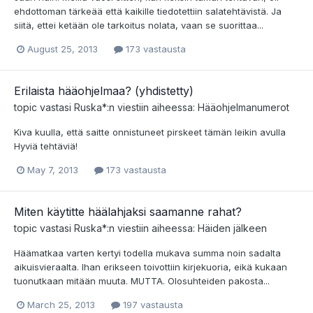
ehdottoman tärkeää että kaikille tiedotettiin salatehtävistä. Ja
siitä, ettei ketään ole tarkoitus nolata, vaan se suorittaa...
August 25, 2013
173 vastausta
Erilaista hääohjelmaa? (yhdistetty)
topic vastasi
Ruska*
:n viestiin aiheessa:
Hääohjelmanumerot
Kiva kuulla, että saitte onnistuneet pirskeet tämän leikin avulla
Hyviä tehtäviä!
May 7, 2013
173 vastausta
Miten käytitte häälahjaksi saamanne rahat?
topic vastasi
Ruska*
:n viestiin aiheessa:
Häiden jälkeen
Häämatkaa varten kertyi todella mukava summa noin sadalta
aikuisvieraalta. Ihan erikseen toivottiin kirjekuoria, eikä kukaan
tuonutkaan mitään muuta. MUTTA. Olosuhteiden pakosta...
March 25, 2013
197 vastausta