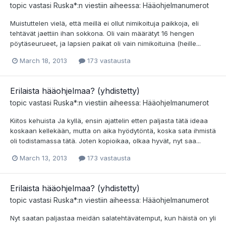
topic vastasi
Ruska*
:n viestiin aiheessa:
Hääohjelmanumerot
Muistuttelen vielä, että meillä ei ollut nimikoituja paikkoja, eli
tehtävät jaettiin ihan sokkona. Oli vain määrätyt 16 hengen
pöytäseurueet, ja lapsien paikat oli vain nimikoituina (heille...
March 18, 2013
173 vastausta
Erilaista hääohjelmaa? (yhdistetty)
topic vastasi
Ruska*
:n viestiin aiheessa:
Hääohjelmanumerot
Kiitos kehuista Ja kyllä, ensin ajattelin etten paljasta tätä ideaa
koskaan kellekään, mutta on aika hyödytöntä, koska sata ihmistä
oli todistamassa tätä. Joten kopioikaa, olkaa hyvät, nyt saa...
March 13, 2013
173 vastausta
Erilaista hääohjelmaa? (yhdistetty)
topic vastasi
Ruska*
:n viestiin aiheessa:
Hääohjelmanumerot
Nyt saatan paljastaa meidän salatehtävätemput, kun häistä on yli