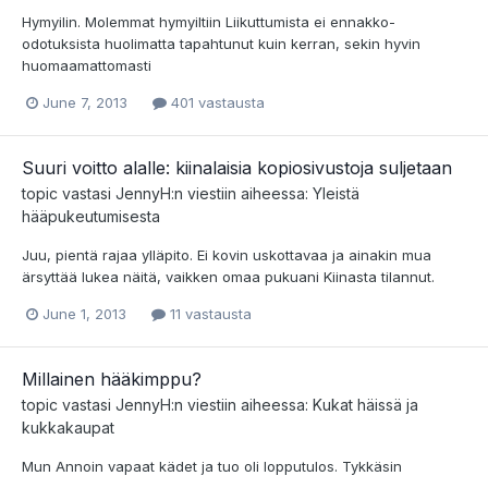
Hymyilin. Molemmat hymyiltiin Liikuttumista ei ennakko-
odotuksista huolimatta tapahtunut kuin kerran, sekin hyvin
huomaamattomasti
June 7, 2013
401 vastausta
Suuri voitto alalle: kiinalaisia kopiosivustoja suljetaan
topic vastasi
JennyH
:n viestiin aiheessa:
Yleistä
hääpukeutumisesta
Juu, pientä rajaa ylläpito. Ei kovin uskottavaa ja ainakin mua
ärsyttää lukea näitä, vaikken omaa pukuani Kiinasta tilannut.
June 1, 2013
11 vastausta
Millainen hääkimppu?
topic vastasi
JennyH
:n viestiin aiheessa:
Kukat häissä ja
kukkakaupat
Mun Annoin vapaat kädet ja tuo oli lopputulos. Tykkäsin