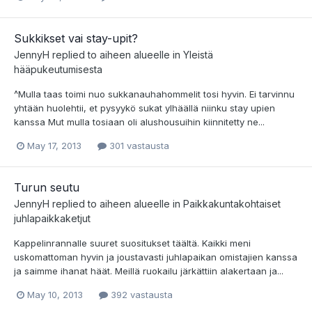
Sukkikset vai stay-upit?
JennyH
replied to aiheen alueelle in
Yleistä
hääpukeutumisesta
^Mulla taas toimi nuo sukkanauhahommelit tosi hyvin. Ei tarvinnu
yhtään huolehtii, et pysyykö sukat ylhäällä niinku stay upien
kanssa Mut mulla tosiaan oli alushousuihin kiinnitetty ne...
May 17, 2013
301 vastausta
Turun seutu
JennyH
replied to aiheen alueelle in
Paikkakuntakohtaiset
juhlapaikkaketjut
Kappelinrannalle suuret suositukset täältä. Kaikki meni
uskomattoman hyvin ja joustavasti juhlapaikan omistajien kanssa
ja saimme ihanat häät. Meillä ruokailu järkättiin alakertaan ja...
May 10, 2013
392 vastausta