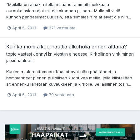
^Meikillä on ainakin iteltäni saanut ammattimeikkaaja
auronkolasien rajat miltei kokonaan piiloon... Mulla oli vielä
kunnon pandasilmät Luulisin, että silmälasin rajat eivät ole niin...
April 5, 2013
371 vastausta
Kuinka moni aikoo nauttia alkoholia ennen alttaria?
topic vastasi
JennyH
:n viestiin aiheessa:
Kirkollinen vihkiminen
ja siunaukset
Kuulema tulen ottamaan. Kaasot ovat näin päättäneet ja
hommanneet pienen pullollisen kuohuvaa meille, jolla kilistellään
sit ennenku lähetään kuvaukseen ja kirkolle. Se lasillinen tosin...
April 5, 2013
79 vastausta