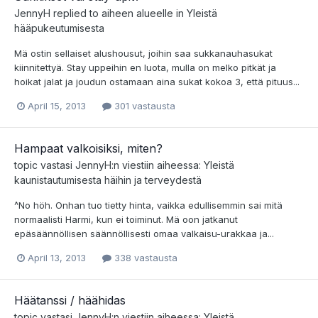
JennyH
replied to aiheen alueelle in
Yleistä
hääpukeutumisesta
Mä ostin sellaiset alushousut, joihin saa sukkanauhasukat
kiinnitettyä. Stay uppeihin en luota, mulla on melko pitkät ja
hoikat jalat ja joudun ostamaan aina sukat kokoa 3, että pituus...
April 15, 2013
301 vastausta
Hampaat valkoisiksi, miten?
topic vastasi
JennyH
:n viestiin aiheessa:
Yleistä
kaunistautumisesta häihin ja terveydestä
^No höh. Onhan tuo tietty hinta, vaikka edullisemmin sai mitä
normaalisti Harmi, kun ei toiminut. Mä oon jatkanut
epäsäännöllisen säännöllisesti omaa valkaisu-urakkaa ja...
April 13, 2013
338 vastausta
Häätanssi / häähidas
topic vastasi
JennyH
:n viestiin aiheessa:
Yleistä