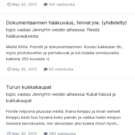
May 30, 2013
144 vastausta
Dokumentaarinen hääkuvaus, hinnat jne. (yhdistetty)
topic vastasi
JennyH
:n viestiin aiheessa:
Yleistä
hääkuvauksesta
Meillä 600e. Potretit ja dokumentaarinen. Kuvasi kaikkiaan 9h,
myös photoboothin ja perhekuvat ja tuli todella onnistuneita
kaikista 350 kuvasta =)
May 30, 2013
93 vastausta
Turun kukkakaupat
topic vastasi
JennyH
:n viestiin aiheessa:
Kukat häissä ja
kukkakaupat
Fiorille miljoona plussaa meiltä. Ihana kimppu ja kivat vieheet
Kimppu kesti tosi hyvänä koko päivän ja vaikka heitin kimpun
toisesta kerroksesta, niin ainostaan yksi kukka irtosi! Hyvin...
May 30, 2013
285 vastausta