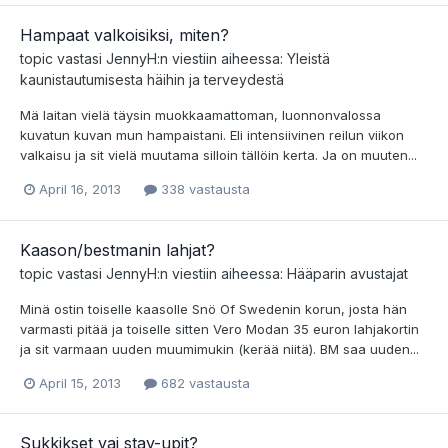
Hampaat valkoisiksi, miten?
topic vastasi
JennyH
:n viestiin aiheessa:
Yleistä
kaunistautumisesta häihin ja terveydestä
Mä laitan vielä täysin muokkaamattoman, luonnonvalossa
kuvatun kuvan mun hampaistani. Eli intensiivinen reilun viikon
valkaisu ja sit vielä muutama silloin tällöin kerta. Ja on muuten...
April 16, 2013
338 vastausta
Kaason/bestmanin lahjat?
topic vastasi
JennyH
:n viestiin aiheessa:
Hääparin avustajat
Minä ostin toiselle kaasolle Snö Of Swedenin korun, josta hän
varmasti pitää ja toiselle sitten Vero Modan 35 euron lahjakortin
ja sit varmaan uuden muumimukin (kerää niitä). BM saa uuden...
April 15, 2013
682 vastausta
Sukkikset vai stay-upit?