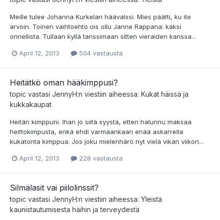
Meille tulee Johanna Kurkelan häävalssi. Mies päätti, ku ite
arvoin. Toinen vaihtoehto ois ollu Janne Rappana: kaksi
onnellista. Tullaan kyllä tanssimaan sitten vieraiden kanssa...
April 12, 2013
504 vastausta
Heitätkö oman hääkimppusi?
topic vastasi
JennyH
:n viestiin aiheessa:
Kukat häissä ja
kukkakaupat
Heitän kimppuni. Ihan jo siitä syystä, etten halunnu maksaa
heittokimpusta, enkä ehdi varmaankaan enää askarrella
kukatonta kimppua. Jos joku mielenhärö nyt vielä vikan viikon...
April 12, 2013
228 vastausta
Silmälasit vai piilolinssit?
topic vastasi
JennyH
:n viestiin aiheessa:
Yleistä
kaunistautumisesta häihin ja terveydestä