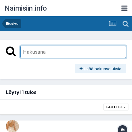
Naimisiin.info
Etusivu
Lisää hakuasetuksia
Löytyi 1 tulos
LAJITTELE