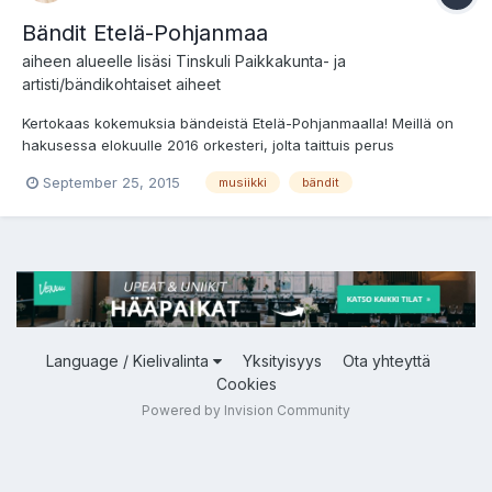
Bändit Etelä-Pohjanmaa
aiheen alueelle lisäsi
Tinskuli
Paikkakunta- ja
artisti/bändikohtaiset aiheet
Kertokaas kokemuksia bändeistä Etelä-Pohjanmaalla! Meillä on
hakusessa elokuulle 2016 orkesteri, jolta taittuis perus
tanssimusiikki, valssit ja humpat ja vähän ehkä 50-lukulainen
September 25, 2015
musiikki
bändit
rautalankarokkikin En oikein osaa edetä tässä etsinnässä ja
tuntuu, että pitäis jo alkaa jotain löytymään kun nimeno...
Language / Kielivalinta
Yksityisyys
Ota yhteyttä
Cookies
Powered by Invision Community