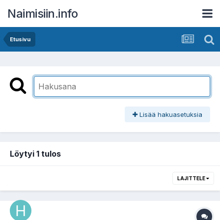
Naimisiin.info
Etusivu
Lisää hakuasetuksia
Löytyi 1 tulos
LAJITTELE