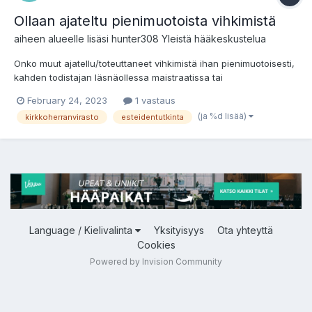
Ollaan ajateltu pienimuotoista vihkimistä
aiheen alueelle lisäsi
hunter308
Yleistä hääkeskustelua
Onko muut ajatellu/toteuttaneet vihkimistä ihan pienimuotoisesti,
kahden todistajan läsnäollessa maistraatissa tai
kirkkoherranvirastossa. Tuleva puolisoni ei ole mikään juhlien
February 24, 2023
1 vastaus
järjestäjätyyppi (itse niitä kyllä tykkään pitää ja kotonani äiti
(ja %d lisää)
kirkkoherranvirasto
esteidentutkinta
auliisti aina valmisti kaikille tarvittavat juhlat) Mutt...
Language / Kielivalinta
Yksityisyys
Ota yhteyttä
Cookies
Powered by Invision Community