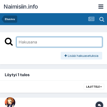
Naimisiin.info
Etusivu
Lisää hakuasetuksia
Löytyi 1 tulos
LAJITTELE