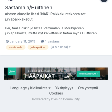
Sastamala/Huittinen
aiheen alueelle lisäsi
1NAR1
Paikkakuntakohtaiset
juhlapaikkaketjut
Hei, täällä olikin jo listaa Vammalan ja Mouhijärven
juhlapaikoista, mutta nyt kaivattaisiin tietoa myös Huittisten
suunnalla sijaitsevista juhlapaikoista. Onko kenelläkään
January 11, 2015
1 vastaus
ehdotuksia? Tässä on listaa joistakin Sastamalan ja Huittisten
(ja %d lisää)
sastamala
juhlapaikka
alueella sijaitsevista paikoista: Knuutilan tila Kutalassa (...
Language / Kielivalinta
Yksityisyys
Ota yhteyttä
Cookies
Powered by Invision Community