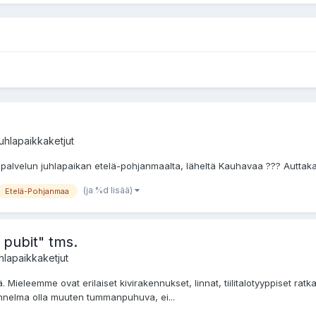
uhlapaikkaketjut
än palvelun juhlapaikan etelä-pohjanmaalta, läheltä Kauhavaa ??? Auttak
(ja %d lisää)
Etelä-Pohjanmaa
t pubit" tms.
hlapaikkaketjut
ä. Mieleemme ovat erilaiset kivirakennukset, linnat, tiilitalotyyppiset r
 tunnelma olla muuten tummanpuhuva, ei...