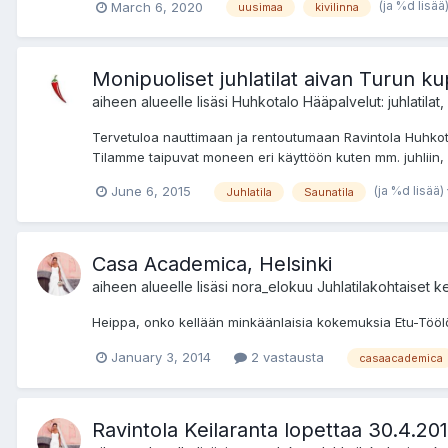
(ja %d lisää
March 6, 2020
uusimaa
kivilinna
Monipuoliset juhlatilat aivan Turun k
aiheen alueelle lisäsi
Huhkotalo
Hääpalvelut: juhlatila
Tervetuloa nauttimaan ja rentoutumaan Ravintola Huhkotaloo
Tilamme taipuvat moneen eri käyttöön kuten mm. juhliin, ko
(ja %d lisää)
June 6, 2015
Juhlatila
Saunatila
Casa Academica, Helsinki
aiheen alueelle lisäsi
nora_elokuu
Juhlatilakohtaiset ke
Heippa, onko kellään minkäänlaisia kokemuksia Etu-Tööl
January 3, 2014
2 vastausta
casaacademica
Ravintola Keilaranta lopettaa 30.4.20