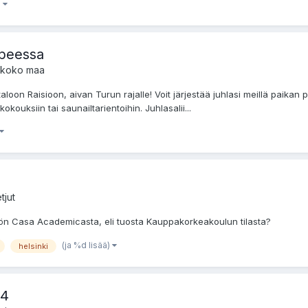
)
upeessa
t, koko maa
n Raisioon, aivan Turun rajalle! Voit järjestää juhlasi meillä paikan pää
kouksiin tai saunailtarientoihin. Juhlasalii...
tjut
ön Casa Academicasta, eli tuosta Kauppakorkeakoulun tilasta?
(ja %d lisää)
helsinki
14