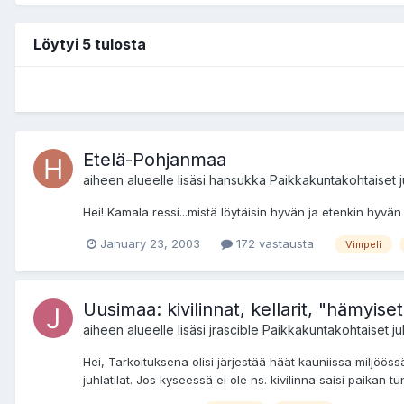
Löytyi 5 tulosta
Etelä-Pohjanmaa
aiheen alueelle lisäsi
hansukka
Paikkakuntakohtaiset j
Hei! Kamala ressi...mistä löytäisin hyvän ja etenkin hyv
January 23, 2003
172 vastausta
Vimpeli
Uusimaa: kivilinnat, kellarit, "hämyise
aiheen alueelle lisäsi
jrascible
Paikkakuntakohtaiset ju
Hei, Tarkoituksena olisi järjestää häät kauniissa miljööss
juhlatilat. Jos kyseessä ei ole ns. kivilinna saisi paikan