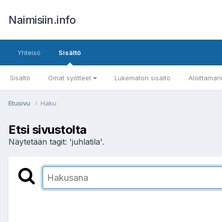
Naimisiin.info
Yhteisö
Sisältö
Sisältö
Omat syötteet
Lukematon sisältö
Aloittaman
Etusivu
Haku
Etsi sivustolta
Näytetään tagit: 'juhlatila'.