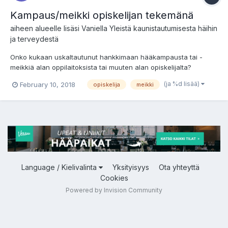
Kampaus/meikki opiskelijan tekemänä
aiheen alueelle lisäsi
Vaniella
Yleistä kaunistautumisesta häihin
ja terveydestä
Onko kukaan uskaltautunut hankkimaan hääkampausta tai -
meikkiä alan oppilaitoksista tai muuten alan opiskelijalta?
Uskaltaako luottaa, että kampaus/meikki onnistuu? P.s. En
(ja %d lisää)
February 10, 2018
opiskelija
meikki
löytänyt ketjua aiheesta, saa poistaa/liittää, jos on turha aloitus.
Language / Kielivalinta
Yksityisyys
Ota yhteyttä
Cookies
Powered by Invision Community