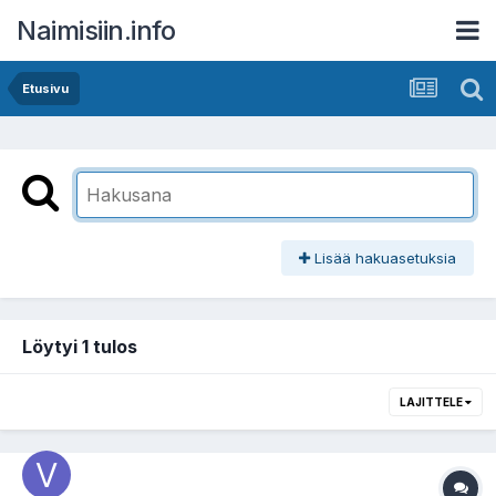
Naimisiin.info
Etusivu
Lisää hakuasetuksia
Löytyi 1 tulos
LAJITTELE