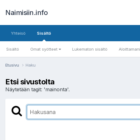
Naimisiin.info
Yhteisö
Sisältö
Sisältö
Omat syötteet
Lukematon sisältö
Aloittaman
Etusivu
Haku
Etsi sivustolta
Näytetään tagit: 'mainonta'.