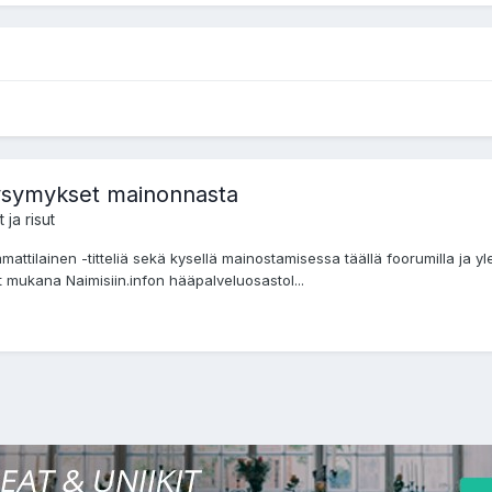
kysymykset mainonnasta
ja risut
mattilainen -titteliä sekä kysellä mainostamisessa täällä foorumilla ja yl
vat mukana Naimisiin.infon hääpalveluosastol...