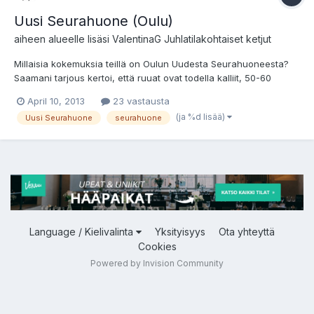
Uusi Seurahuone (Oulu)
aiheen alueelle lisäsi
ValentinaG
Juhlatilakohtaiset ketjut
Millaisia kokemuksia teillä on Oulun Uudesta Seurahuoneesta?
Saamani tarjous kertoi, että ruuat ovat todella kalliit, 50-60
euroa/henkilö plus viinit 39 euroa/pullo. Tuntuu, että saa varata
April 10, 2013
23 vastausta
melkein satasen vierasta kohti, eli meidän sadan vieraan
(ja %d lisää)
Uusi Seurahuone
seurahuone
poppoolla summa lähentelisi enemmänkin kymppitonnia k...
Language / Kielivalinta
Yksityisyys
Ota yhteyttä
Cookies
Powered by Invision Community