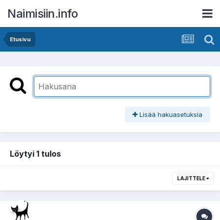
Naimisiin.info
Etusivu
Lisää hakuasetuksia
Löytyi 1 tulos
LAJITTELE