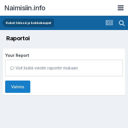
Naimisiin.info
Kukat häissä ja kukkakaupat
Raportoi
Your Report
Voit lisätä viestin raportin mukaan.
Valmis