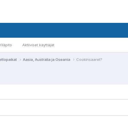
Ylläpito
Aktiiviset käyttäjät
ettopaikat
Aasia, Australia ja Oseania
Cookinsaaret?