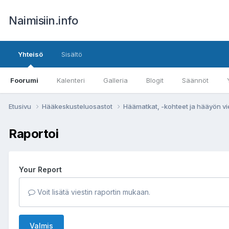
Naimisiin.info
Yhteisö
Sisältö
Foorumi
Kalenteri
Galleria
Blogit
Säännöt
Etusivu
Hääkeskusteluosastot
Häämatkat, -kohteet ja hääyön vi
Raportoi
Your Report
Voit lisätä viestin raportin mukaan.
Valmis