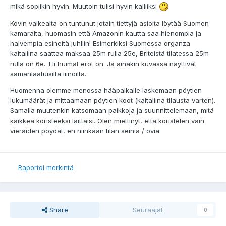
mikä sopiikin hyvin. Muutoin tulisi hyvin kalliiksi
Kovin vaikealta on tuntunut jotain tiettyjä asioita löytää Suomen
kamaralta, huomasin että Amazonin kautta saa hienompia ja
halvempia esineitä juhliin! Esimerkiksi Suomessa organza
kaitaliina saattaa maksaa 25m rulla 25e, Briteistä tilatessa 25m
rulla on 6e.. Eli huimat erot on. Ja ainakin kuvassa näyttivät
samanlaatuisilta liinoilta.
Huomenna olemme menossa hääpaikalle laskemaan pöytien
lukumäärät ja mittaamaan pöytien koot (kaitaliina tilausta varten).
Samalla muutenkin katsomaan paikkoja ja suunnittelemaan, mitä
kaikkea koristeeksi laittaisi. Olen miettinyt, että koristelen vain
vieraiden pöydät, en niinkään tilan seiniä / ovia.
Raportoi merkintä
Share
Seuraajat
0