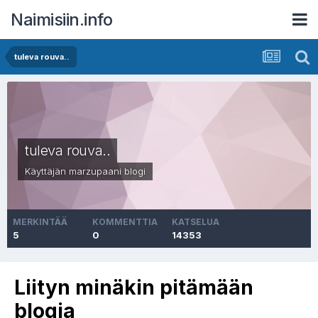
Naimisiin.info
tuleva rouva..
tuleva rouva..
Käyttäjän
marzupaani
blogi
MERKINTÄÄ
KOMMENTTIA
KATSELUA
5
0
14353
Liityn minäkin pitämään
blogia