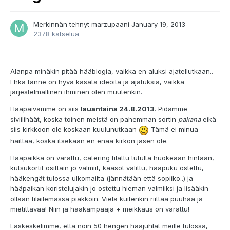
Merkinnän tehnyt
marzupaani
January 19, 2013
2378 katselua
Alanpa minäkin pitää hääblogia, vaikka en aluksi ajatellutkaan..
Ehkä tänne on hyvä kasata ideoita ja ajatuksia, vaikka
järjestelmällinen ihminen olen muutenkin.
Hääpäivämme on siis
lauantaina 24.8.2013
. Pidämme
siviilihäät, koska toinen meistä on pahemman sortin
pakana
eikä
siis kirkkoon ole koskaan kuulunutkaan
Tämä ei minua
haittaa, koska itsekään en enää kirkon jäsen ole.
Hääpaikka on varattu, catering tilattu tutulta huokeaan hintaan,
kutsukortit osittain jo valmiit, kaasot valittu, hääpuku ostettu,
hääkengät tulossa ulkomailta (jännätään että sopiiko..) ja
hääpaikan koristelujakin jo ostettu hieman valmiiksi ja lisääkin
ollaan tilailemassa piakkoin. Vielä kuitenkin riittää puuhaa ja
mietittävää! Niin ja hääkampaaja + meikkaus on varattu!
Laskeskelimme, että noin 50 hengen hääjuhlat meille tulossa,