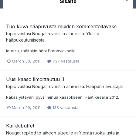
Sisältö
Tuo kuva hääpuvusta muiden kommentoitavaksi
topic vastasi
Nougat
:n viestiin aiheessa:
Yleistä
hääpukeutumisesta
lauriza, täältäkin ääni Pronoviakselle.
March 30, 2011
737 vastausta
Uusi kaaso ilmoittautuu II
topic vastasi
Nougat
:n viestiin aiheessa:
Hääparin avustajat
Rakas ystäväni pyysi minua kaasokseen. Häät kesällä 2012.
March 29, 2011
138 vastausta
Karkkibuffet
Nougat
replied to aiheen alueelle in
Yleistä ruokailusta ja