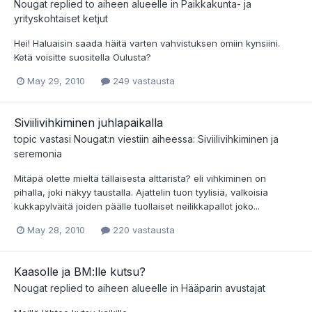
Nougat
replied to aiheen alueelle in
Paikkakunta- ja
yrityskohtaiset ketjut
Hei! Haluaisin saada häitä varten vahvistuksen omiin kynsiini.
Ketä voisitte suositella Oulusta?
May 29, 2010
249 vastausta
Siviilivihkiminen juhlapaikalla
topic vastasi
Nougat
:n viestiin aiheessa:
Siviilivihkiminen ja
seremonia
Mitäpä olette mieltä tällaisesta alttarista? eli vihkiminen on
pihalla, joki näkyy taustalla. Ajattelin tuon tyylisiä, valkoisia
kukkapylväitä joiden päälle tuollaiset neilikkapallot joko...
May 28, 2010
220 vastausta
Kaasolle ja BM:lle kutsu?
Nougat
replied to aiheen alueelle in
Hääparin avustajat