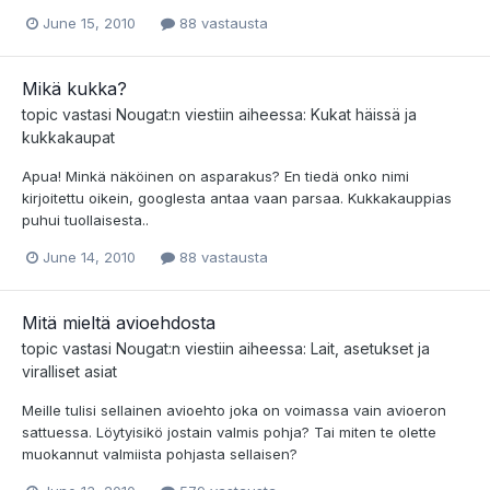
June 15, 2010
88 vastausta
Mikä kukka?
topic vastasi
Nougat
:n viestiin aiheessa:
Kukat häissä ja
kukkakaupat
Apua! Minkä näköinen on asparakus? En tiedä onko nimi
kirjoitettu oikein, googlesta antaa vaan parsaa. Kukkakauppias
puhui tuollaisesta..
June 14, 2010
88 vastausta
Mitä mieltä avioehdosta
topic vastasi
Nougat
:n viestiin aiheessa:
Lait, asetukset ja
viralliset asiat
Meille tulisi sellainen avioehto joka on voimassa vain avioeron
sattuessa. Löytyisikö jostain valmis pohja? Tai miten te olette
muokannut valmiista pohjasta sellaisen?