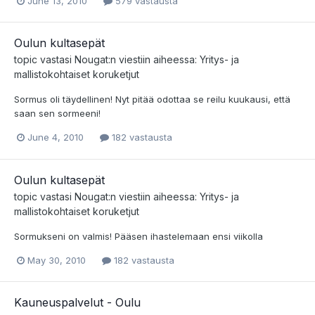
June 13, 2010
579 vastausta
Oulun kultasepät
topic vastasi
Nougat
:n viestiin aiheessa:
Yritys- ja
mallistokohtaiset koruketjut
Sormus oli täydellinen! Nyt pitää odottaa se reilu kuukausi, että
saan sen sormeeni!
June 4, 2010
182 vastausta
Oulun kultasepät
topic vastasi
Nougat
:n viestiin aiheessa:
Yritys- ja
mallistokohtaiset koruketjut
Sormukseni on valmis! Pääsen ihastelemaan ensi viikolla
May 30, 2010
182 vastausta
Kauneuspalvelut - Oulu