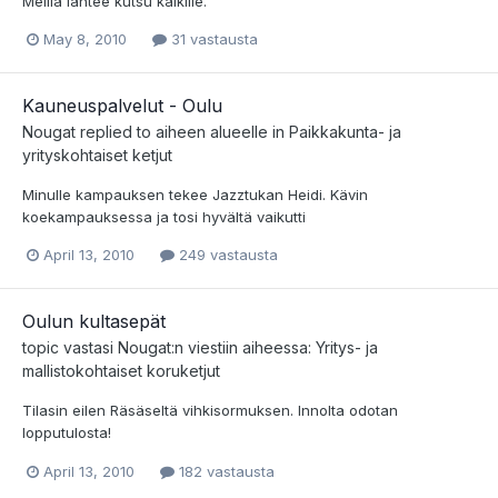
Meillä lähtee kutsu kaikille.
May 8, 2010
31 vastausta
Kauneuspalvelut - Oulu
Nougat
replied to aiheen alueelle in
Paikkakunta- ja
yrityskohtaiset ketjut
Minulle kampauksen tekee Jazztukan Heidi. Kävin
koekampauksessa ja tosi hyvältä vaikutti
April 13, 2010
249 vastausta
Oulun kultasepät
topic vastasi
Nougat
:n viestiin aiheessa:
Yritys- ja
mallistokohtaiset koruketjut
Tilasin eilen Räsäseltä vihkisormuksen. Innolta odotan
lopputulosta!
April 13, 2010
182 vastausta