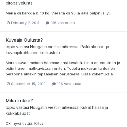
pitopalveluista
Meillä oli karkkia n. 10 kg. Vieraita oli 90 ja aika paljon jäi yli.
February 7, 2011
316 vastausta
Kuvaaja Oulusta?
topic vastasi
Nougat
:n viestiin aiheessa:
Paikkakunta- ja
kuvaajakohtainen keskustelu
Marko kuvaa meidän häämme ensi kesänä. Hinta on edullinen ja
pidin hänen mallikuvistaan eniten. Todella mukavan tuntuinen
persoona ainakin tapaamisen perusteella. Lisää kokemuksia...
September 15, 2010
106 vastausta
Mikä kukka?
topic vastasi
Nougat
:n viestiin aiheessa:
Kukat häissä ja
kukkakaupat
Ok, hyvä tietää. Kiitos