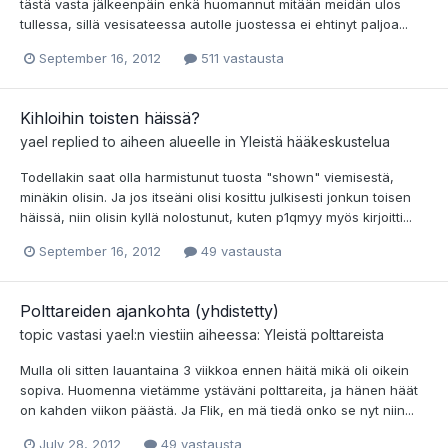
tästä vasta jälkeenpäin enkä huomannut mitään meidän ulos
tullessa, sillä vesisateessa autolle juostessa ei ehtinyt paljoa...
September 16, 2012
511 vastausta
Kihloihin toisten häissä?
yael
replied to aiheen alueelle in
Yleistä hääkeskustelua
Todellakin saat olla harmistunut tuosta "shown" viemisestä,
minäkin olisin. Ja jos itseäni olisi kosittu julkisesti jonkun toisen
häissä, niin olisin kyllä nolostunut, kuten p1qmyy myös kirjoitti...
September 16, 2012
49 vastausta
Polttareiden ajankohta (yhdistetty)
topic vastasi
yael
:n viestiin aiheessa:
Yleistä polttareista
Mulla oli sitten lauantaina 3 viikkoa ennen häitä mikä oli oikein
sopiva. Huomenna vietämme ystäväni polttareita, ja hänen häät
on kahden viikon päästä. Ja Flik, en mä tiedä onko se nyt niin...
July 28, 2012
49 vastausta