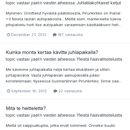
topic vastasi
yael
:n viestiin aiheessa:
Juhlatilakohtaiset ketjut
Mylvinen: Onnittelut hyvästä päätöksestä, Pirunkirkko on ihana!
<3 Noista lautan autopaikoista... Meillä esim. mantereelta tuleva
pitopalvelu hoiti itse autopaikan varaamisen käsittääkseni heti...
December 27, 2013
187 vastausta
Kuinka monta kertaa kävitte juhlapaikalla?
topic vastasi
yael
:n viestiin aiheessa:
Yleistä häävalmisteluista
Me kävimme juhlapaikalla neljä kertaa etukäteen ja sitten
juhlapäivänä. Vasta juhlapäivän aamupäivällä pääsi
koristelemaan. Kyseessä Suomenlinnan Pirunkirkko. Sinne saa...
September 16, 2012
22 vastausta
Mitä te heittelette?
topic vastasi
yael
:n viestiin aiheessa:
Yleistä häävalmisteluista
Meillä oli saippuakuplia, jotka eivät toimineet. Onneksi kuulin