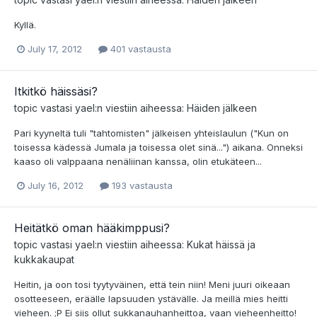
Kyllä.
July 17, 2012
401 vastausta
Itkitkö häissäsi?
topic vastasi
yael
:n viestiin aiheessa:
Häiden jälkeen
Pari kyyneltä tuli "tahtomisten" jälkeisen yhteislaulun ("Kun on
toisessa kädessä Jumala ja toisessa olet sinä...") aikana. Onneksi
kaaso oli valppaana nenäliinan kanssa, olin etukäteen...
July 16, 2012
193 vastausta
Heitätkö oman hääkimppusi?
topic vastasi
yael
:n viestiin aiheessa:
Kukat häissä ja
kukkakaupat
Heitin, ja oon tosi tyytyväinen, että tein niin! Meni juuri oikeaan
osotteeseen, eräälle lapsuuden ystävälle. Ja meillä mies heitti
vieheen. ;P Ei siis ollut sukkanauhanheittoa, vaan vieheenheitto!