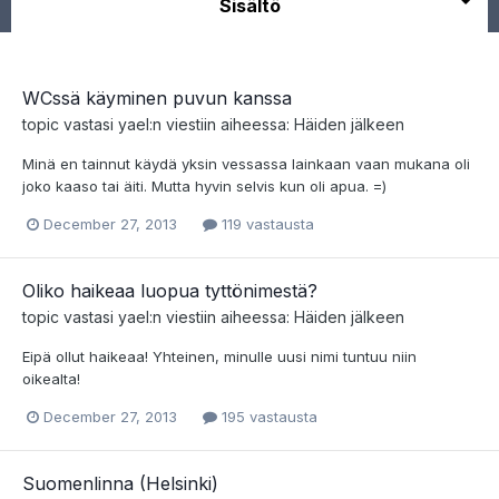
Sisältö
WCssä käyminen puvun kanssa
topic vastasi
yael
:n viestiin aiheessa:
Häiden jälkeen
Minä en tainnut käydä yksin vessassa lainkaan vaan mukana oli
joko kaaso tai äiti. Mutta hyvin selvis kun oli apua. =)
December 27, 2013
119 vastausta
Oliko haikeaa luopua tyttönimestä?
topic vastasi
yael
:n viestiin aiheessa:
Häiden jälkeen
Eipä ollut haikeaa! Yhteinen, minulle uusi nimi tuntuu niin
oikealta!
December 27, 2013
195 vastausta
Suomenlinna (Helsinki)