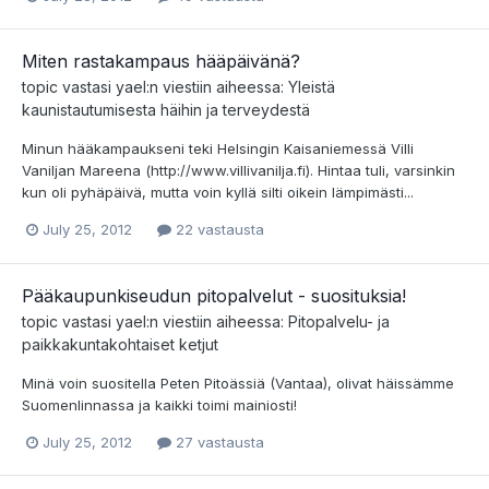
Miten rastakampaus hääpäivänä?
topic vastasi
yael
:n viestiin aiheessa:
Yleistä
kaunistautumisesta häihin ja terveydestä
Minun hääkampaukseni teki Helsingin Kaisaniemessä Villi
Vaniljan Mareena (http://www.villivanilja.fi). Hintaa tuli, varsinkin
kun oli pyhäpäivä, mutta voin kyllä silti oikein lämpimästi...
July 25, 2012
22 vastausta
Pääkaupunkiseudun pitopalvelut - suosituksia!
topic vastasi
yael
:n viestiin aiheessa:
Pitopalvelu- ja
paikkakuntakohtaiset ketjut
Minä voin suositella Peten Pitoässiä (Vantaa), olivat häissämme
Suomenlinnassa ja kaikki toimi mainiosti!
July 25, 2012
27 vastausta