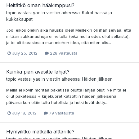
Heitätkö oman hääkimppusi?
topic vastasi
yael
:n viestiin aiheessa:
Kukat häissä ja
kukkakaupat
Joo, eikös olekin aika hauska idea! Meillekin oli ihan selvää, että
mitään sukkanauhoja ei heitellä (eikä mulla edes ollut sellaista),
ja toi oli itseasiassa mun miehen idea, että miten olis...
July 25, 2012
228 vastausta
Kuinka pian avasitte lahjat?
topic vastasi
yael
:n viestiin aiheessa:
Häiden jälkeen
Meillä ei kovin montaa paketissa ollutta lahjaa ollut. Ne mitä ei
ollut paketeissa + kirjekuoret katsottiin häiden jälkeisenä
päivänä kun oltiin tultu hotellista ja hetki levähdetty...
July 18, 2012
79 vastausta
Hymyilitkö matkalla alttarille?
topic vastasi
yael
:n viestiin aiheessa:
Häiden jälkeen