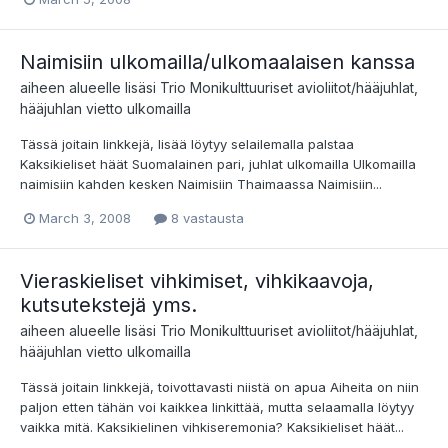
Naimisiin ulkomailla/ulkomaalaisen kanssa
aiheen alueelle lisäsi
Trio
Monikulttuuriset avioliitot/hääjuhlat,
hääjuhlan vietto ulkomailla
Tässä joitain linkkejä, lisää löytyy selailemalla palstaa
Kaksikieliset häät Suomalainen pari, juhlat ulkomailla Ulkomailla
naimisiin kahden kesken Naimisiin Thaimaassa Naimisiin...
March 3, 2008
8 vastausta
Vieraskieliset vihkimiset, vihkikaavoja,
kutsutekstejä yms.
aiheen alueelle lisäsi
Trio
Monikulttuuriset avioliitot/hääjuhlat,
hääjuhlan vietto ulkomailla
Tässä joitain linkkejä, toivottavasti niistä on apua Aiheita on niin
paljon etten tähän voi kaikkea linkittää, mutta selaamalla löytyy
vaikka mitä. Kaksikielinen vihkiseremonia? Kaksikieliset häät...