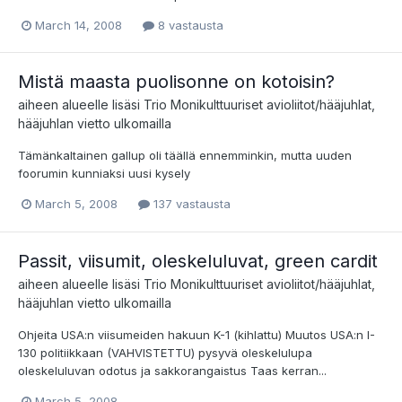
March 14, 2008
8 vastausta
Mistä maasta puolisonne on kotoisin?
aiheen alueelle lisäsi
Trio
Monikulttuuriset avioliitot/hääjuhlat,
hääjuhlan vietto ulkomailla
Tämänkaltainen gallup oli täällä ennemminkin, mutta uuden
foorumin kunniaksi uusi kysely
March 5, 2008
137 vastausta
Passit, viisumit, oleskeluluvat, green cardit
aiheen alueelle lisäsi
Trio
Monikulttuuriset avioliitot/hääjuhlat,
hääjuhlan vietto ulkomailla
Ohjeita USA:n viisumeiden hakuun K-1 (kihlattu) Muutos USA:n I-
130 politiikkaan (VAHVISTETTU) pysyvä oleskelulupa
oleskeluluvan odotus ja sakkorangaistus Taas kerran...
March 5, 2008