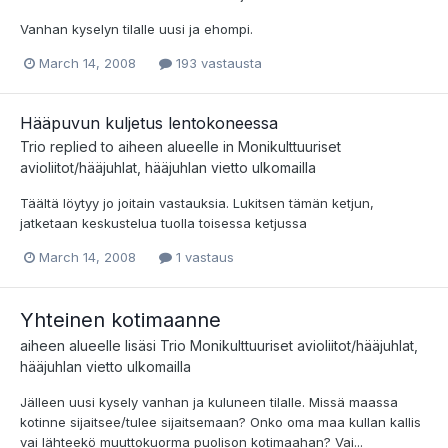
Vanhan kyselyn tilalle uusi ja ehompi.
March 14, 2008
193 vastausta
Hääpuvun kuljetus lentokoneessa
Trio
replied to aiheen alueelle in
Monikulttuuriset
avioliitot/hääjuhlat, hääjuhlan vietto ulkomailla
Täältä löytyy jo joitain vastauksia. Lukitsen tämän ketjun,
jatketaan keskustelua tuolla toisessa ketjussa
March 14, 2008
1 vastaus
Yhteinen kotimaanne
aiheen alueelle lisäsi
Trio
Monikulttuuriset avioliitot/hääjuhlat,
hääjuhlan vietto ulkomailla
Jälleen uusi kysely vanhan ja kuluneen tilalle. Missä maassa
kotinne sijaitsee/tulee sijaitsemaan? Onko oma maa kullan kallis
vai lähteekö muuttokuorma puolison kotimaahan? Vai...