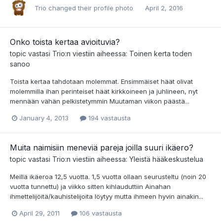
Trio
changed their profile photo
April 2, 2016
Onko toista kertaa avioituvia?
topic vastasi
Trio
:n viestiin aiheessa:
Toinen kerta toden
sanoo
Toista kertaa tahdotaan molemmat. Ensimmäiset häät olivat
molemmilla ihan perinteiset häät kirkkoineen ja juhlineen, nyt
mennään vähän pelkistetymmin Muutaman viikon päästä...
January 4, 2013
194 vastausta
Muita naimisiin meneviä pareja joilla suuri ikäero?
topic vastasi
Trio
:n viestiin aiheessa:
Yleistä hääkeskustelua
Meillä ikäeroa 12,5 vuotta. 1,5 vuotta ollaan seurusteltu (noin 20
vuotta tunnettu) ja viikko sitten kihlauduttiin Ainahan
ihmettelijöitä/kauhistelijoita löytyy mutta ihmeen hyvin ainakin...
April 29, 2011
106 vastausta