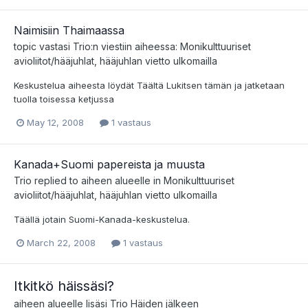
Naimisiin Thaimaassa
topic vastasi
Trio
:n viestiin aiheessa:
Monikulttuuriset
avioliitot/hääjuhlat, hääjuhlan vietto ulkomailla
Keskustelua aiheesta löydät Täältä Lukitsen tämän ja jatketaan
tuolla toisessa ketjussa
May 12, 2008
1 vastaus
Kanada+Suomi papereista ja muusta
Trio
replied to aiheen alueelle in
Monikulttuuriset
avioliitot/hääjuhlat, hääjuhlan vietto ulkomailla
Täällä jotain Suomi-Kanada-keskustelua.
March 22, 2008
1 vastaus
Itkitkö häissäsi?
aiheen alueelle lisäsi
Trio
Häiden jälkeen