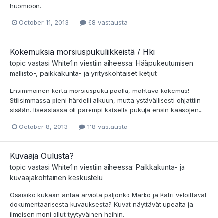
huomioon.
October 11, 2013
68 vastausta
Kokemuksia morsiuspukuliikkeistä / Hki
topic vastasi
White1
:n viestiin aiheessa:
Hääpukeutumisen
mallisto-, paikkakunta- ja yrityskohtaiset ketjut
Ensimmäinen kerta morsiuspuku päällä, mahtava kokemus!
Stilisimmassa pieni härdelli alkuun, mutta ystävällisesti ohjattiin
sisään. Itseasiassa oli parempi katsella pukuja ensin kaasojen...
October 8, 2013
118 vastausta
Kuvaaja Oulusta?
topic vastasi
White1
:n viestiin aiheessa:
Paikkakunta- ja
kuvaajakohtainen keskustelu
Osaisiko kukaan antaa arviota paljonko Marko ja Katri veloittavat
dokumentaarisesta kuvauksesta? Kuvat näyttävät upealta ja
ilmeisen moni ollut tyytyväinen heihin.