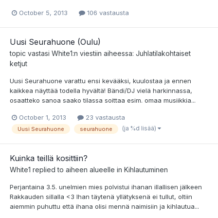
October 5, 2013
106 vastausta
Uusi Seurahuone (Oulu)
topic vastasi
White1
:n viestiin aiheessa:
Juhlatilakohtaiset
ketjut
Uusi Seurahuone varattu ensi kevääksi, kuulostaa ja ennen
kaikkea näyttää todella hyvältä! Bändi/DJ vielä harkinnassa,
osaatteko sanoa saako tilassa soittaa esim. omaa musiikkia...
October 1, 2013
23 vastausta
(ja %d lisää)
Uusi Seurahuone
seurahuone
Kuinka teillä kosittiin?
White1
replied to aiheen alueelle in
Kihlautuminen
Perjantaina 3.5. unelmien mies polvistui ihanan illallisen jälkeen
Rakkauden sillalla <3 Ihan täytenä yllätyksenä ei tullut, oltiin
aiemmin puhuttu että ihana olisi mennä naimisiin ja kihlautua...