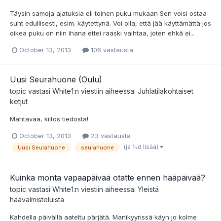
Täysin samoja ajatuksia eli toinen puku mukaan Sen voisi ostaa
suht edullisesti, esim. käytettynä. Voi olla, että jää käyttämättä jos
oikea puku on niin ihana ettei raaski vaihtaa, joten ehkä ei...
October 13, 2013
106 vastausta
Uusi Seurahuone (Oulu)
topic vastasi
White1
:n viestiin aiheessa:
Juhlatilakohtaiset
ketjut
Mahtavaa, kiitos tiedosta!
October 13, 2013
23 vastausta
(ja %d lisää)
Uusi Seurahuone
seurahuone
Kuinka monta vapaapäivää otatte ennen hääpäivää?
topic vastasi
White1
:n viestiin aiheessa:
Yleistä
häävalmisteluista
Kahdella päivällä aateltu pärjätä. Manikyyrissä käyn jo kolme