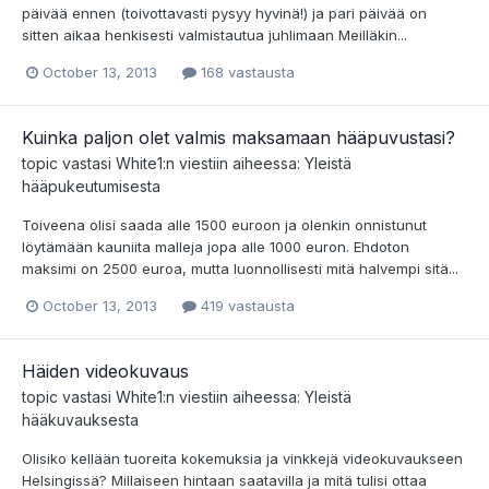
päivää ennen (toivottavasti pysyy hyvinä!) ja pari päivää on
sitten aikaa henkisesti valmistautua juhlimaan Meilläkin...
October 13, 2013
168 vastausta
Kuinka paljon olet valmis maksamaan hääpuvustasi?
topic vastasi
White1
:n viestiin aiheessa:
Yleistä
hääpukeutumisesta
Toiveena olisi saada alle 1500 euroon ja olenkin onnistunut
löytämään kauniita malleja jopa alle 1000 euron. Ehdoton
maksimi on 2500 euroa, mutta luonnollisesti mitä halvempi sitä...
October 13, 2013
419 vastausta
Häiden videokuvaus
topic vastasi
White1
:n viestiin aiheessa:
Yleistä
hääkuvauksesta
Olisiko kellään tuoreita kokemuksia ja vinkkejä videokuvaukseen
Helsingissä? Millaiseen hintaan saatavilla ja mitä tulisi ottaa