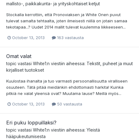
mallisto-, paikkakunta- ja yrityskohtaiset ketjut
Stockalla kerrottiin, että Pronoviaksen ja White Onen puvut
tulevat samalta tehtaalta, joten ilmeisesti niillä on jotain samaa
tekotapaa...? Uudet 2014 mallit tulevat kuulemma liikkeeseen...
October 13, 2013
163 vastausta
Omat valat
topic vastasi
White1
:n viestiin aiheessa:
Tekstit, puheet ja muut
kirjalliset tuotokset
Kuulostaa ihanalta ja tuo varmasti persoonallisuutta viralliseen
osuuteen. Tätä pitää meidänkin ehdottomasti harkita! Kuinka
pitkiä ne valat yleensä ovat? Muutama lause? Meillä myös...
October 13, 2013
50 vastausta
Eri puku loppuillaksi?
topic vastasi
White1
:n viestiin aiheessa:
Yleistä
hääpukeutumisesta