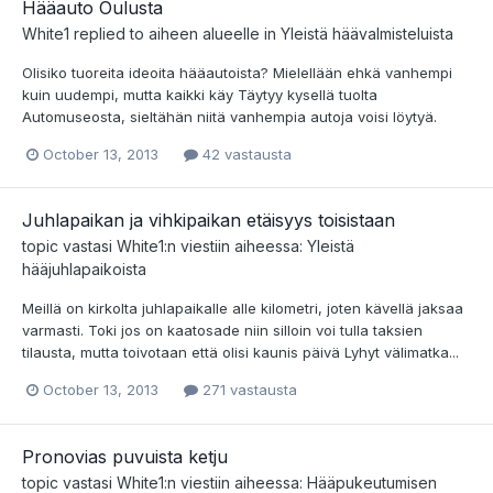
Hääauto Oulusta
White1
replied to aiheen alueelle in
Yleistä häävalmisteluista
Olisiko tuoreita ideoita hääautoista? Mielellään ehkä vanhempi
kuin uudempi, mutta kaikki käy Täytyy kysellä tuolta
Automuseosta, sieltähän niitä vanhempia autoja voisi löytyä.
October 13, 2013
42 vastausta
Juhlapaikan ja vihkipaikan etäisyys toisistaan
topic vastasi
White1
:n viestiin aiheessa:
Yleistä
hääjuhlapaikoista
Meillä on kirkolta juhlapaikalle alle kilometri, joten kävellä jaksaa
varmasti. Toki jos on kaatosade niin silloin voi tulla taksien
tilausta, mutta toivotaan että olisi kaunis päivä Lyhyt välimatka...
October 13, 2013
271 vastausta
Pronovias puvuista ketju
topic vastasi
White1
:n viestiin aiheessa:
Hääpukeutumisen