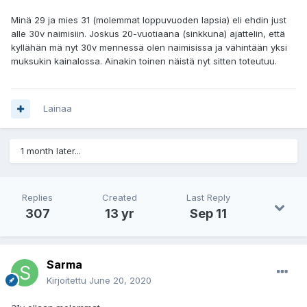
Minä 29 ja mies 31 (molemmat loppuvuoden lapsia) eli ehdin just
alle 30v naimisiin. Joskus 20-vuotiaana (sinkkuna) ajattelin, että
kyllähän mä nyt 30v mennessä olen naimisissa ja vähintään yksi
muksukin kainalossa. Ainakin toinen näistä nyt sitten toteutuu.
Lainaa
1 month later...
Replies
Created
Last Reply
307
13 yr
Sep 11
Sarma
Kirjoitettu
June 20, 2020