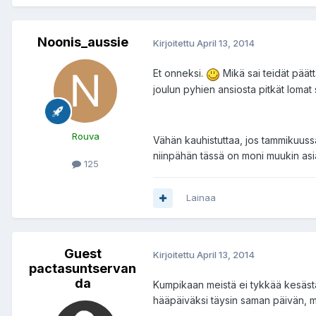
Noonis_aussie
Kirjoitettu
April 13, 2014
Et onneksi.
Mikä sai teidät päät
joulun pyhien ansiosta pitkät lomat
Rouva
Vähän kauhistuttaa, jos tammikuussa
niinpähän tässä on moni muukin asi
125
Lainaa
Guest
Kirjoitettu
April 13, 2014
pactasuntservan
da
Kumpikaan meistä ei tykkää kesästä 
hääpäiväksi täysin saman päivän, 