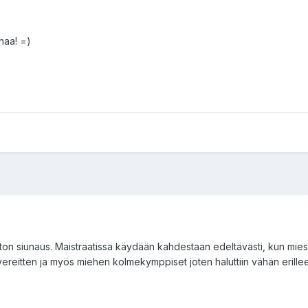
naa! =)
oliiton siunaus. Maistraatissa käydään kahdestaan edeltävästi, kun mie
ereitten ja myös miehen kolmekymppiset joten haluttiin vähän erilleen