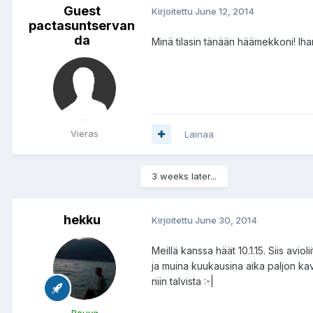
Guest
Kirjoitettu
June 12, 2014
pactasuntservan
da
Minä tilasin tänään häämekkoni! Iha
Vieras
Lainaa
3 weeks later...
hekku
Kirjoitettu
June 30, 2014
Meillä kanssa häät 10.1.15. Siis avi
ja muina kuukausina aika paljon kav
niin talvista :-|
Rouva