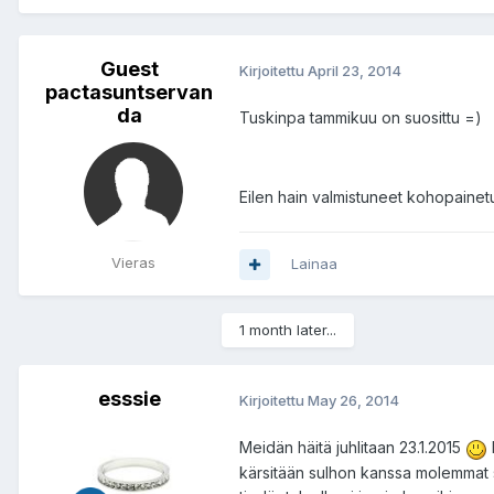
Guest
Kirjoitettu
April 23, 2014
pactasuntservan
da
Tuskinpa tammikuu on suosittu =)
Eilen hain valmistuneet kohopainetu
Vieras
Lainaa
1 month later...
esssie
Kirjoitettu
May 26, 2014
Meidän häitä juhlitaan 23.1.2015
kärsitään sulhon kanssa molemmat siit