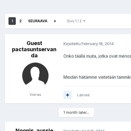
1
2
SEURAAVA
Sivu 1 / 2
Guest
Kirjoitettu
February 18, 2014
pactasuntservan
da
Onko täällä muita, jotka ovat meno
Meidän häitämme vietetään tammiku
Vieras
Lainaa
1 month later...
Noonis_aussie
Kirjoitettu
April 11, 2014