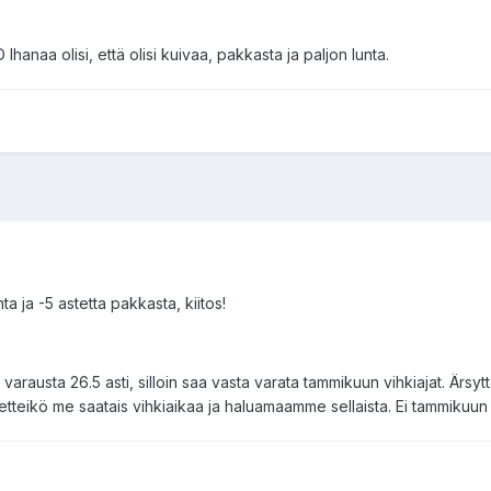
D Ihanaa olisi, että olisi kuivaa, pakkasta ja paljon lunta.
ta ja -5 astetta pakkasta, kiitos!
 varausta 26.5 asti, silloin saa vasta varata tammikuun vihkiajat. Ärs
, etteikö me saatais vihkiaikaa ja haluamaamme sellaista. Ei tammikuun