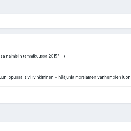
ssa naimisiin tammikuussa 2015? =)
un lopussa: siviilivihkiminen + hääjuhla morsiamen vanhempien luon