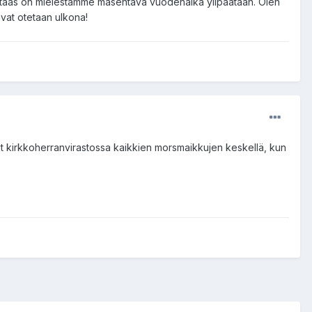
 taas on mielestämme masentava vuodenaika ylipäätään. Olen
uvat otetaan ulkona!
lut kirkkoherranvirastossa kaikkien morsmaikkujen keskellä, kun