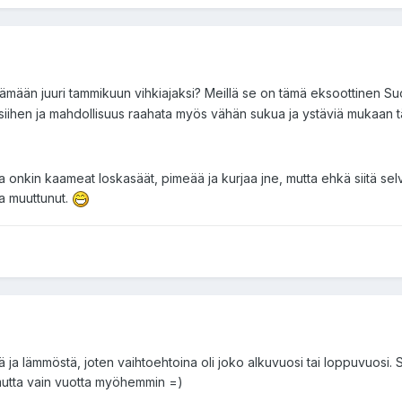
tämään juuri tammikuun vihkiajaksi? Meillä se on tämä eksoottinen Su
 siihen ja mahdollisuus raahata myös vähän sukua ja ystäviä mukaan tä
 onkin kaameat loskasäät, pimeää ja kurjaa jne, mutta ehkä siitä selv
a muuttunut.
ja lämmöstä, joten vaihtoehtoina oli joko alkuvuosi tai loppuvuosi. 
mutta vain vuotta myöhemmin =)