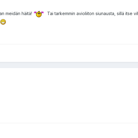
aan meidän häitä!
Tai tarkemmin avioliiton siunausta, sillä itse 