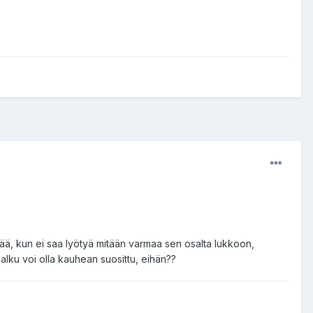
yttää, kun ei saa lyötyä mitään varmaa sen osalta lukkoon,
 alku voi olla kauhean suosittu, eihän??