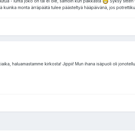
varautua - lunta joko on tai ei ole, samoin kun pakkasta
Syksy sitten
hdä kuinka monta ärräpäätä tulee päästeltyä hääpäivänä, jos potrettik
aika, haluamastamme kirkosta! Jippii! Mun ihana isäpuoli oli jonotel