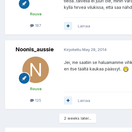
tiedä...talvella ei juuri ole, mihin 
kyllä hirveä vilukissa, että saa nä
Rouva
187
Lainaa
Noonis_aussie
Kirjoitettu
May 28, 2014
Jei, me saatiin se haluamamme vihki
en itse täältä kaukaa päässyt..
Rouva
125
Lainaa
2 weeks later...