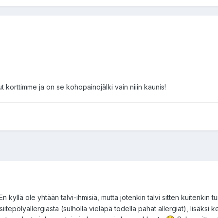
t korttimme ja on se kohopainojälki vain niiin kaunis!
En kyllä ole yhtään talvi-ihmisiä, mutta jotenkin talvi sitten kuitenkin 
epölyallergiasta (sulholla vieläpä todella pahat allergiat), lisäksi kes