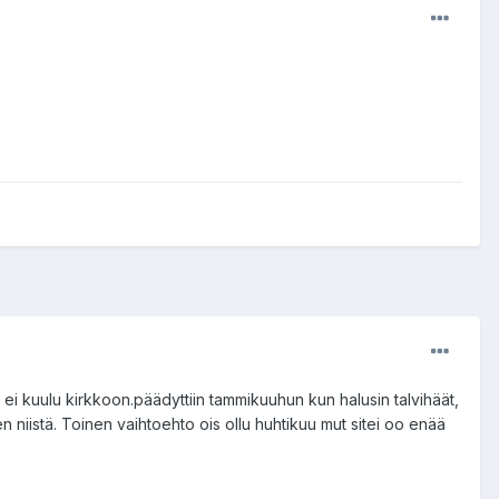
s ei kuulu kirkkoon.päädyttiin tammikuuhun kun halusin talvihäät,
 niistä. Toinen vaihtoehto ois ollu huhtikuu mut sitei oo enää