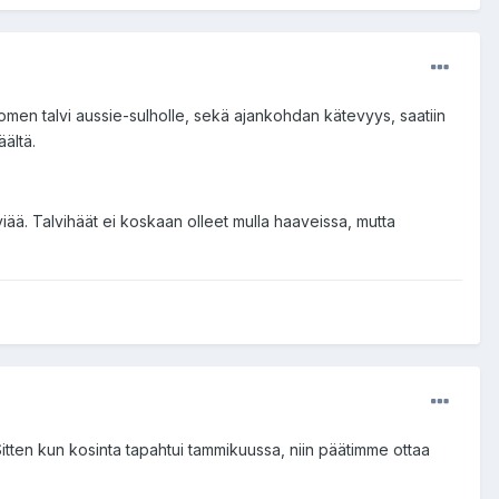
omen talvi aussie-sulholle, sekä ajankohdan kätevyys, saatiin
ältä.
iää. Talvihäät ei koskaan olleet mulla haaveissa, mutta
Sitten kun kosinta tapahtui tammikuussa, niin päätimme ottaa