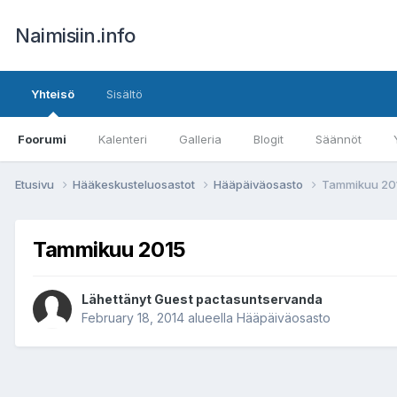
Naimisiin.info
Yhteisö
Sisältö
Foorumi
Kalenteri
Galleria
Blogit
Säännöt
Etusivu
Hääkeskusteluosastot
Hääpäiväosasto
Tammikuu 20
Tammikuu 2015
Lähettänyt Guest pactasuntservanda
February 18, 2014
alueella
Hääpäiväosasto