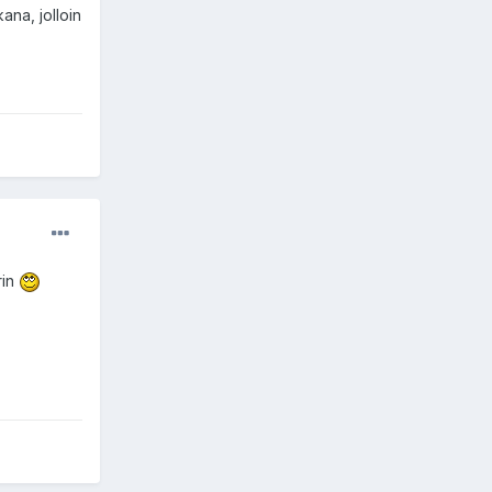
ana, jolloin
rin