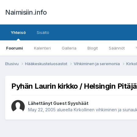
Naimisiin.info
Yhteisö
Sisältö
Foorumi
Kalenteri
Galleria
Blogit
Säännöt
Etusivu
Hääkeskusteluosastot
Vihkiminen ja seremonia
Kirko
Pyhän Laurin kirkko / Helsingin Pitäjä
Lähettänyt Guest Syyshäät
May 22, 2005
alueella
Kirkollinen vihkiminen ja siunau