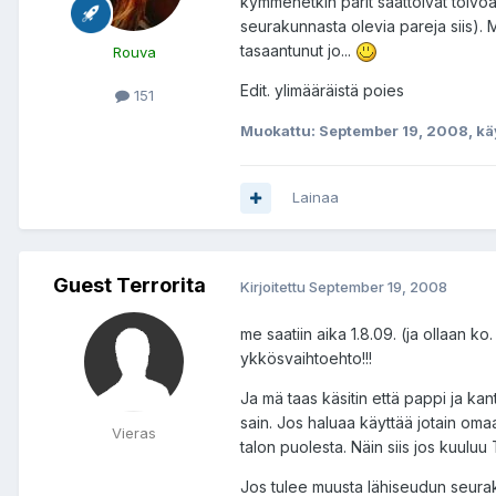
kymmenetkin parit saattoivat toivo
seurakunnasta olevia pareja siis). Mo
tasaantunut jo...
Rouva
Edit. ylimääräistä poies
151
Muokattu:
September 19, 2008
, k
Lainaa
Guest Terrorita
Kirjoitettu
September 19, 2008
me saatiin aika 1.8.09. (ja ollaan k
ykkösvaihtoehto!!!
Ja mä taas käsitin että pappi ja ka
sain. Jos haluaa käyttää jotain omaa
Vieras
talon puolesta. Näin siis jos kuuluu
Jos tulee muusta lähiseudun seura