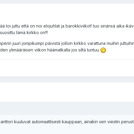
ä toi juttu että on noi elojuhlat ja barokkiviikot! tuo sinänsä aika ik
uosittu tämä kirkko on!!!
nperin juuri jompikumpi päivistä jolloin kirkko varattuna muihin juttuihin
den ylimääräisen viikon häämatkalla jos siltä tuntuu
kanttori kuuluvat automaattisesti kauppaan, ainakin sen viestin perust