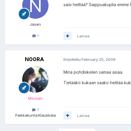
saisi heittää? Saippuakuplia emme
Jäsen
1
Lainaa
N00RA
Kirjoitettu
February 25, 2009
Minä pohdiskelen samaa asiaa.
Tietääkö kukaan saako heittää kukki
Morsian
7
Paikkakunta:
Klaukkala
Lainaa