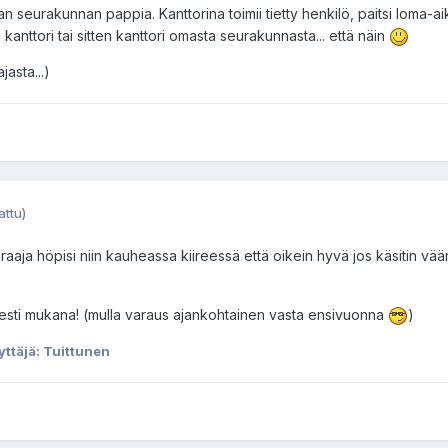
lan seurakunnan pappia. Kanttorina toimii tietty henkilö, paitsi loma-aik
 kanttori tai sitten kanttori omasta seurakunnasta... että näin
jasta...)
ttu)
raaja höpisi niin kauheassa kiireessä että oikein hyvä jos käsitin vää
 viesti mukana! (mulla varaus ajankohtainen vasta ensivuonna
)
äyttäjä: Tuittunen