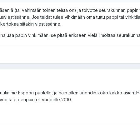
äseniä (tai vähintään toinen teistä on) ja toivotte seurakunnan papin 
ausviestissänne. Jos teidät tulee vihkimään oma tuttu pappi tai vihkiti
 kertokaa siitäkin viestissänne.
os haluaa papin vihkimään, se pitää erikseen vielä ilmoittaa seurakunna
muutimme Espoon puolelle, ja näin ollen unohdin koko kirkko asian. H
 vuotta eteenpäin eli vuodelle 2010.