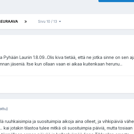
SEURAAVA
Sivu 10 / 13
a Pyhään Lauriin 1.8.09...Olis kiva tietää, että ne jotka sinne on sen a
nnan jäseniä. Itse kun ollaan vaan ei aikaa kuitenkaan herunu...
ttu)
ä ruuhkaisimpia ja suosituimpia aikoja aina olleet, ja vihkipäiviä väh
.. kai jotakin tilastoa tulee mitkä oli suosituimpia päiviä, mutta tosiaan