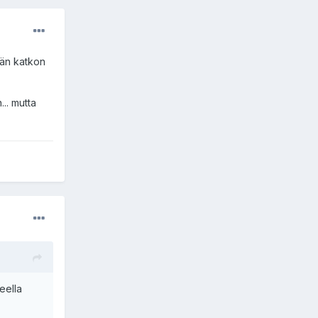
ävän katkon
... mutta
eella