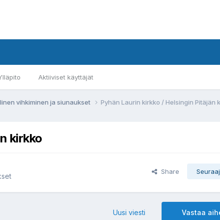
Ylläpito
Aktiiviset käyttäjät
llinen vihkiminen ja siunaukset
Pyhän Laurin kirkko / Helsingin Pitäjän 
n kirkko
Share
Seuraaj
kset
Uusi viesti
Vastaa ai