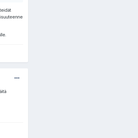
teidät
laisuuteenne
lle.
äitä