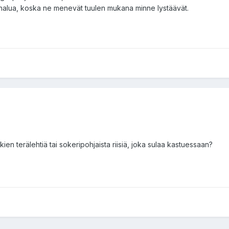
 halua, koska ne menevät tuulen mukana minne lystäävät.
en terälehtiä tai sokeripohjaista riisiä, joka sulaa kastuessaan?