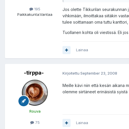
195
Jos olette Tikkurilan seurakunnan j
Paikkakunta:
Vantaa
vihkimään, ilmoittakaa siitäkin vast
tulee soittamaan oma tuttu kanttori,
Tuollanen kohta oli viestissä. Eli j
Lainaa
-tirppa-
Kirjoitettu
September 23, 2008
Meille kävi niin että kesän aikana 
olemme siirtäneet erinäisistä syistä
Rouva
75
Lainaa