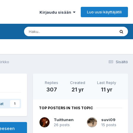
Luo uusi käyttäjätili
Kirjaudu sisään
kirkko
Sisältö
Replies
Created
Last Reply
307
21 yr
11 yr
at
1
TOP POSTERS IN THIS TOPIC
Tuittunen
suvi09
26 posts
15 posts
heeseen