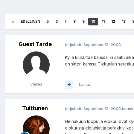
EDELLINEN
5
6
7
8
9
10
11
12
13
Guest Tarde
Kirjoitettu
September 18, 2008
Kyllä kiukuttaa kanssa. Ei saatu aika
on sitten kanssa Tikkurilan seuraku
Vieras
Lainaa
Tuittunen
Kirjoitettu
September 18, 2008
(muoka
Heinäkuun loppu ja elokuu ovat kyll
elokuusta elojuhlat ja barokkiviikot..