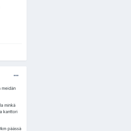
i
in meidän
lla minkä
a kanttori
50km päässä