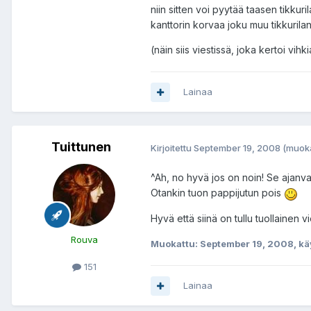
niin sitten voi pyytää taasen tikkuri
kanttorin korvaa joku muu tikkurilan
(näin siis viestissä, joka kertoi vihkia
Lainaa
Tuittunen
Kirjoitettu
September 19, 2008
(muoka
^Ah, no hyvä jos on noin! Se ajanva
Otankin tuon pappijutun pois
Hyvä että siinä on tullu tuollainen
Rouva
Muokattu:
September 19, 2008
, k
151
Lainaa