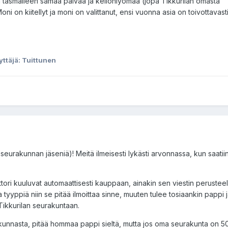
a täsmälleen samaa päivää ja kellonlyömää (jopa Tikkurilan omasta
ni on kiitellyt ja moni on valittanut, ensi vuonna asia on toivottavast
äyttäjä: Tuittunen
o. seurakunnan jäseniä)! Meitä ilmeisesti lykästi arvonnassa, kun saati
nttori kuuluvat automaattisesti kauppaan, ainakin sen viestin perustee
 tyyppiä niin se pitää ilmoittaa sinne, muuten tulee tosiaankin pappi j
 Tikkurilan seurakuntaan.
kunnasta, pitää hommaa pappi sieltä, mutta jos oma seurakunta on 