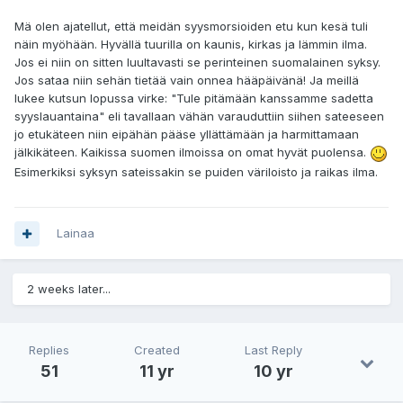
Mä olen ajatellut, että meidän syysmorsioiden etu kun kesä tuli
näin myöhään. Hyvällä tuurilla on kaunis, kirkas ja lämmin ilma.
Jos ei niin on sitten luultavasti se perinteinen suomalainen syksy.
Jos sataa niin sehän tietää vain onnea hääpäivänä! Ja meillä
lukee kutsun lopussa virke: "Tule pitämään kanssamme sadetta
syyslauantaina" eli tavallaan vähän varauduttiin siihen sateeseen
jo etukäteen niin eipähän pääse yllättämään ja harmittamaan
jälkikäteen. Kaikissa suomen ilmoissa on omat hyvät puolensa.
Esimerkiksi syksyn sateissakin se puiden väriloisto ja raikas ilma.
Lainaa
2 weeks later...
Replies
Created
Last Reply
51
11 yr
10 yr