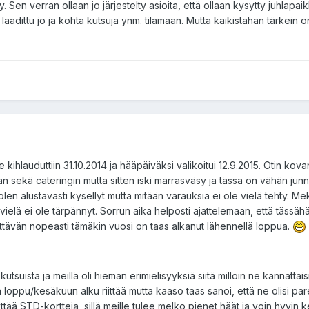
ty. Sen verran ollaan jo järjestelty asioita, että ollaan kysytty juhlapai
 laadittu jo ja kohta kutsuja ynm. tilamaan. Mutta kaikistahan tärkein o
kihlauduttiin 31.10.2014 ja hääpäiväksi valikoitui 12.9.2015. Otin kova
kan sekä cateringin mutta sitten iski marrasväsy ja tässä on vähän junn
olen alustavasti kysellyt mutta mitään varauksia ei ole vielä tehty. M
ielä ei ole tärpännyt. Sorrun aika helposti ajattelemaan, että tässäh
ättävän nopeasti tämäkin vuosi on taas alkanut lähennellä loppua.
tsuista ja meillä oli hieman erimielisyyksiä siitä milloin ne kannattaisi
n loppu/kesäkuun alku riittää mutta kaaso taas sanoi, että ne olisi pa
ettää STD-kortteja, sillä meille tulee melko pienet häät ja voin hyvin 