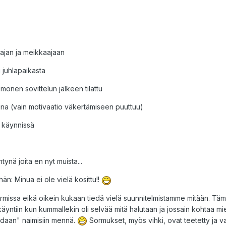
ajan ja meikkaajaan
ai juhlapaikasta
onen sovittelun jälkeen tilattu
tuna (vain motivaatio väkertämiseen puuttuu)
n käynnissä
tynä joita en nyt muista...
hän: Minua ei ole vielä kosittu!!
e sormissa eikä oikein kukaan tiedä vielä suunnitelmistamme mitään. Tä
käyntiin kun kummallekin oli selvää mitä halutaan ja jossain kohtaa mie
oidaan" naimisiin mennä.
Sormukset, myös vihki, ovat teetetty ja va