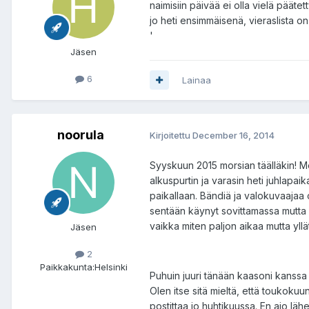
naimisiin päivää ei olla vielä päätet
jo heti ensimmäisenä, vieraslista on
'
Jäsen
6
Lainaa
noorula
Kirjoitettu
December 16, 2014
Syyskuun 2015 morsian täälläkin! Me 
alkuspurtin ja varasin heti juhlapai
paikallaan. Bändiä ja valokuvaajaa 
sentään käynyt sovittamassa mutta v
vaikka miten paljon aikaa mutta yll
Jäsen
2
Paikkakunta:
Helsinki
Puhuin juuri tänään kaasoni kanssa ku
Olen itse sitä mieltä, että toukokuu
postittaa jo huhtikuussa. En aio läh