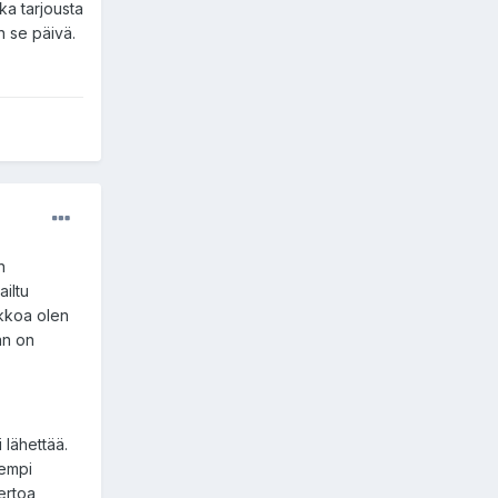
kka tarjousta
n se päivä.
n
ailtu
ekkoa olen
än on
 lähettää.
rempi
kertoa