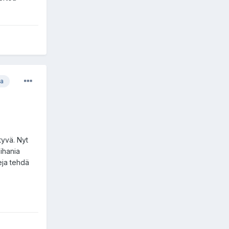
ja
tyvä. Nyt
 ihania
teja tehdä