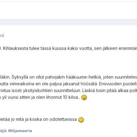
u)
 Kihlauksesta tulee tässä kuussa kaksi vuotta, sen jälkeen enemmän
eilläkin. Syksyllä on ollut pahojakin hääkuume-hetkiä, joten suunnitelm
mutta viimeaikoina en ole paljoa jaksanut höösätä. Ensvuoden puolella
itua isosti yksityiskohtien suunnitteluun. Läskiä tosin pitää alkaa po
li vuosi sitten ja olen lihonnut 10 kiloa..
tietää jo mitä ja koska on odotettavissa
täjä: Miljamaaria