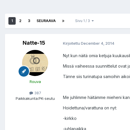
1
2
3
SEURAAVA
Sivu 1 / 3
Natte-15
Kirjoitettu
December 4, 2014
Nyt kun näitä omia ketjuja kuukaus
Missä vaiheessa suunnittelut ovat j
Tänne siis turinatupa samoihin aikoih
Rouva
387
Me juhlimme häitämme mieheni kanss
Paikkakunta:
PK-seutu
Hoidettuna/varattuna on nyt:
-kirkko
-juhlapaikka