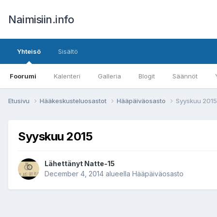
Naimisiin.info
Yhteisö
Sisältö
Foorumi
Kalenteri
Galleria
Blogit
Säännöt
Etusivu
Hääkeskusteluosastot
Hääpäiväosasto
Syyskuu 2015
Syyskuu 2015
Lähettänyt
Natte-15
December 4, 2014
alueella
Hääpäiväosasto