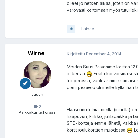
olleet jo hetken aikaa, joten on va
varovasti kertomaan myös tutuilleki
Lainaa
Wirne
Kirjoitettu
December 4, 2014
Meidän Suuri Päivämme koittaa 12.
jo kerran
Ei sitä kai varsinaise
tuli perässä, vuokrasimme samaisesta
pieni pesäero oli meille kyllä ihan t
Jäsen
2
Hääsuunnitelmat meillä (minulla) on j
Paikkakunta:
Forssa
hääpuvun, kirkko, juhlapaikka ja bän
STD-kortteja emme lähetä, vaikka su
kortit joulukorttien muodossa
Lo