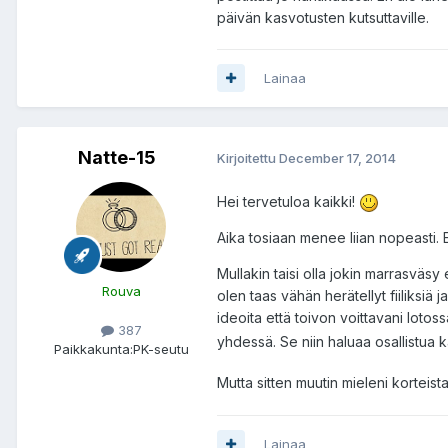
päivän kasvotusten kutsuttaville.
Lainaa
Natte-15
Kirjoitettu
December 17, 2014
Hei tervetuloa kaikki!
Aika tosiaan menee liian nopeasti.
Mullakin taisi olla jokin marrasväsy 
Rouva
olen taas vähän herätellyt fiiliksiä j
ideoita että toivon voittavani lotoss
387
yhdessä. Se niin haluaa osallistua 
Paikkakunta:
PK-seutu
Mutta sitten muutin mieleni korteist
Lainaa