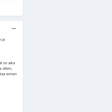
 ja
at on aika
 sitten,
lttaa ennen