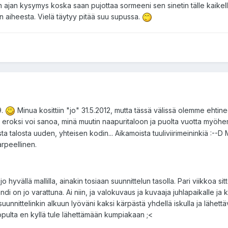
in ajan kysymys koska saan pujottaa sormeeni sen sinetin tälle kaikell
n aiheesta. Vielä täytyy pitää suu supussa.
9.
Minua kosittiin "jo" 31.5.2012, mutta tässä välissä olemme ehtine
sti eroksi voi sanoa, minä muutin naapuritaloon ja puolta vuotta myöh
 talosta uuden, yhteisen kodin... Aikamoista tuuliviirimeininkiä :--D 
arpeellinen.
o hyvällä mallilla, ainakin tosiaan suunnittelun tasolla. Pari viikkoa sit
di on jo varattuna. Ai niin, ja valokuvaus ja kuvaaja juhlapaikalle ja
unnittelinkin alkuun lyöväni kaksi kärpästä yhdellä iskulla ja lähett
pulta en kyllä tule lähettämään kumpiakaan ;<