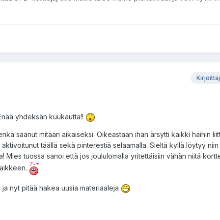
Kirjoitta
 Enää yhdeksän kuukautta!!
enkä saanut mitään aikaiseksi. Oikeastaan ihan ärsytti kaikki häihin liit
a aktivoitunut täällä sekä pinterestiä selaamalla. Sieltä kyllä löytyy niin
a! Mies tuossa sanoi että jos joululomalla yritettäisiin vähän niitä kort
kaikkeen.
a ja nyt pitää hakea uusia materiaaleja