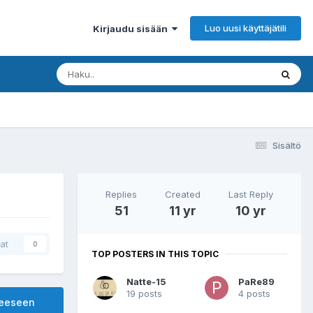
Luo uusi käyttäjätili
Kirjaudu sisään
Sisältö
Replies
Created
Last Reply
51
11 yr
10 yr
at
0
TOP POSTERS IN THIS TOPIC
Natte-15
PaRe89
19 posts
4 posts
heeseen