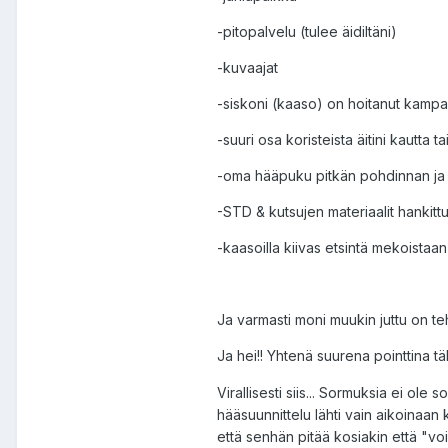
-pitopalvelu (tulee äidiltäni)
-kuvaajat
-siskoni (kaaso) on hoitanut kampa
-suuri osa koristeista äitini kautta t
-oma hääpuku pitkän pohdinnan ja m
-STD & kutsujen materiaalit hankit
-kaasoilla kiivas etsintä mekoistaa
Ja varmasti moni muukin juttu on teh
Ja hei!! Yhtenä suurena pointtina tä
Virallisesti siis... Sormuksia ei ol
hääsuunnittelu lähti vain aikoinaan 
että senhän pitää kosiakin että "v