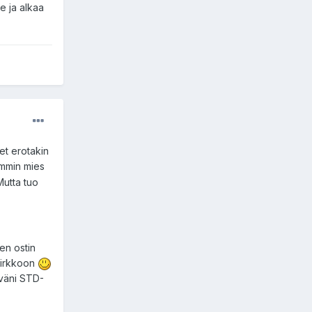
e ja alkaa
et erotakin
emmin mies
Mutta tuo
ten ostin
 kirkkoon
äväni STD-