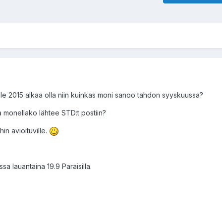
ille 2015 alkaa olla niin kuinkas moni sanoo tahdon syyskuussa?
a monellako lähtee STD:t postiin?
in avioituville.
a lauantaina 19.9 Paraisilla.