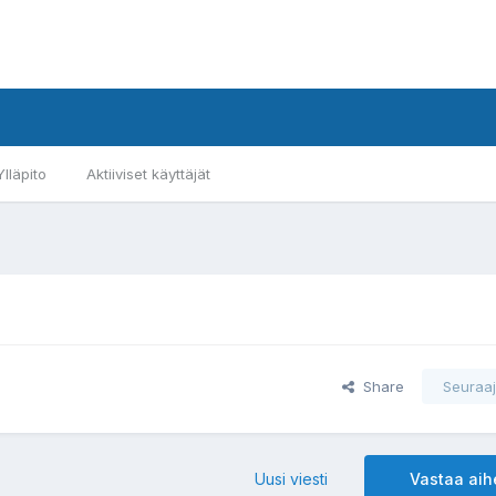
Ylläpito
Aktiiviset käyttäjät
Share
Seuraaj
Uusi viesti
Vastaa ai