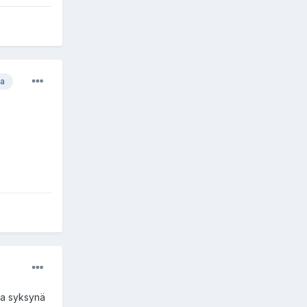
ja
ana syksynä