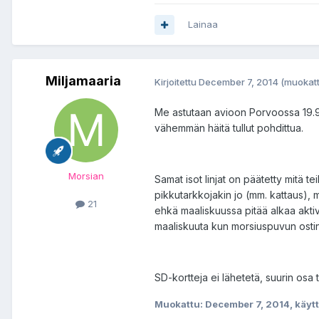
Lainaa
Miljamaaria
Kirjoitettu
December 7, 2014
(muokatt
Me astutaan avioon Porvoossa 19.9.
vähemmän häitä tullut pohdittua.
Morsian
Samat isot linjat on päätetty mitä t
pikkutarkkojakin jo (mm. kattaus), 
21
ehkä maaliskuussa pitää alkaa aktivo
maaliskuuta kun morsiuspuvun ostin y
SD-kortteja ei lähetetä, suurin osa 
Muokattu:
December 7, 2014
, käyt