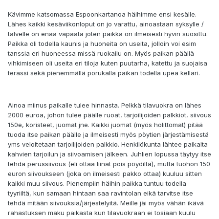
Kävimme katsomassa Espoonkartanoa häihimme ensi kesälle.
Lähes kaikki kesäviikonloput on jo varattu, ainoastaan syksylle /
talvelle on enää vapaata joten paikka on ilmeisesti hyvin suosittu.
Paikka oli todella kaunis ja huoneita on useita, jolloin voi esim
tanssia eri huoneessa missä ruokailu on. Myös paikan päällä
vihkimiseen oli useita eri tiloja kuten puutarha, katettu ja suojaisa
terassi sekä pienemmällä porukalla paikan todella upea kellari.
Ainoa miinus paikalle tulee hinnasta. Pelkkä tilavuokra on lähes
2000 euroa, johon tulee päälle ruoat, tarjoilijoiden palkkiot, siivous
150e, koristeet, juomat jne. Kaikki juomat (myös holittomat) pitää
tuoda itse paikan päälle ja ilmeisesti myös pöytien järjestämisestä
yms veloitetaan tarjoilijoiden palkkio. Henkilökunta lähtee paikalta
kahvien tarjoilun ja siivoamisen jälkeen. Juhlien lopussa täytyy itse
tehdä perussiivous (eli ottaa liinat pois pöydiltä), mutta tuohon 150
euron siivoukseen (joka on ilmeisesti pakko ottaa) kuuluu sitten
kaikki muu siivous. Pienempiin häihin paikka tuntuu todella
tyyriiltä, kun samaan hintaan saa ravintolan eikä tarvitse itse
tehdä mitään siivouksia/järjestelyitä. Meille jäi myös vähän ikävä
rahastuksen maku paikasta kun tilavuokraan ei tosiaan kuulu