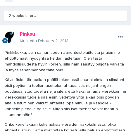
2 weeks later...
Pinksu
Kirjoitettu
February 2, 2013
Pinkkikukka, sain saman tiedon äänentoistolaitteista ja aiomme
ehdottomasti hyödyntää heidän laitteitaan. Olen tästä
mahdollisuudesta hyvin iloinen, sillä näin säästyy paljolta vaivalta
ja myös rahanmenolta tältä osin.
Kävin äskettäin paikan päällä tekemässä suunnitelmia ja silmääni
pisti pöytien ja tuolien asettelun ahtaus. Jos neljänhengen
pöydässä istuu todella neljä siten, että kaksi on aina vierekkäin, ei
vierekkäisiä tuoleja saa esim. vedettyä yhtä aikaa pois pöydän
alta ja istuminen vaikutti ahtaalta jopa minulle ja kaasolle -
kahdelle pienelle naiselle. Miten siis isot miehet voivat mahtua
istumaan näin?
Onko kenelläkään kokemuksia vieraiden näkökulmasta, oliko
ahdasta istua? Tämä mietityttää kovasti, sillä haluan ehdottomasti