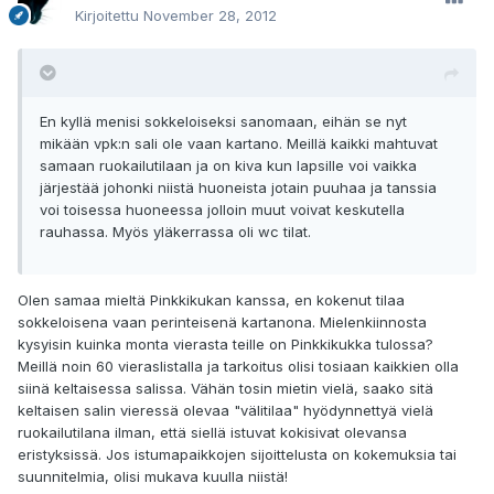
Kirjoitettu
November 28, 2012
En kyllä menisi sokkeloiseksi sanomaan, eihän se nyt
mikään vpk:n sali ole vaan kartano. Meillä kaikki mahtuvat
samaan ruokailutilaan ja on kiva kun lapsille voi vaikka
järjestää johonki niistä huoneista jotain puuhaa ja tanssia
voi toisessa huoneessa jolloin muut voivat keskutella
rauhassa. Myös yläkerrassa oli wc tilat.
Olen samaa mieltä Pinkkikukan kanssa, en kokenut tilaa
sokkeloisena vaan perinteisenä kartanona. Mielenkiinnosta
kysyisin kuinka monta vierasta teille on Pinkkikukka tulossa?
Meillä noin 60 vieraslistalla ja tarkoitus olisi tosiaan kaikkien olla
siinä keltaisessa salissa. Vähän tosin mietin vielä, saako sitä
keltaisen salin vieressä olevaa "välitilaa" hyödynnettyä vielä
ruokailutilana ilman, että siellä istuvat kokisivat olevansa
eristyksissä. Jos istumapaikkojen sijoittelusta on kokemuksia tai
suunnitelmia, olisi mukava kuulla niistä!