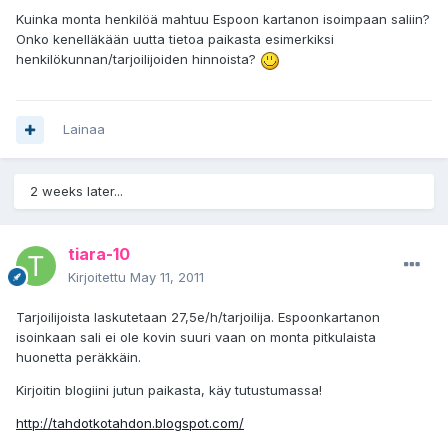
Kuinka monta henkilöä mahtuu Espoon kartanon isoimpaan saliin?
Onko kenelläkään uutta tietoa paikasta esimerkiksi
henkilökunnan/tarjoilijoiden hinnoista?
Lainaa
2 weeks later...
tiara-10
Kirjoitettu
May 11, 2011
Tarjoilijoista laskutetaan 27,5e/h/tarjoilija. Espoonkartanon
isoinkaan sali ei ole kovin suuri vaan on monta pitkulaista
huonetta peräkkäin.
Kirjoitin blogiini jutun paikasta, käy tutustumassa!
http://tahdotkotahdon.blogspot.com/