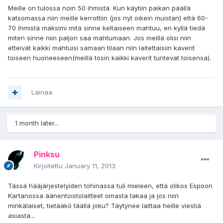
Meille on tulossa noin 50 ihmistä. Kun käytiin paikan päällä
katsomassa niin meille kerrottiin (jos nyt oikein muistan) että 60-
70 ihmistä maksimi mitä sinne keltaiseen mahtuu, en kyllä tiedä
miten sinne niin paljon saa mahtumaan. Jos meillä olisi niin
etteivät kaikki mahtuisi samaan tilaan niin laitettaisiin kaverit
toiseen huoneeseen(meillä tosin kaikki kaverit tuntevat toisensa).
Lainaa
1 month later...
Pinksu
Kirjoitettu
January 11, 2013
Tässä hääjärjestelyiden tohinassa tuli mieleen, että olikos Espoon
Kartanossa äänentoistolaitteet omasta takaa ja jos niin
minkälaiset, tietääkö täällä joku? Täytynee laittaa heille viestiä
asiasta...