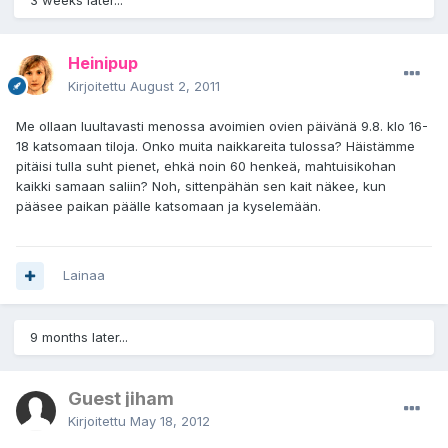
3 weeks later...
Heinipup
Kirjoitettu
August 2, 2011
Me ollaan luultavasti menossa avoimien ovien päivänä 9.8. klo 16-
18 katsomaan tiloja. Onko muita naikkareita tulossa? Häistämme
pitäisi tulla suht pienet, ehkä noin 60 henkeä, mahtuisikohan
kaikki samaan saliin? Noh, sittenpähän sen kait näkee, kun
pääsee paikan päälle katsomaan ja kyselemään.
Lainaa
9 months later...
Guest jiham
Kirjoitettu
May 18, 2012