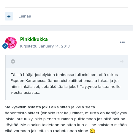
Lainaa
Pinkkikukka
Kirjoitettu
January 14, 2013
Tässä hääjärjestelyiden tohinassa tuli mieleen, että olikos
Espoon Kartanossa äänentoistolaitteet omasta takaa ja jos
niin minkälaiset, tietääkö täällä joku? Täytynee laittaa heille
viestiä asiasta...
Me kysyttiin asiasta joku aika sitten ja kyllä sieltä
äänentoistolaitteet (ainakin isot kaijuttimet, muusta en tiedä)löytyy
joista joutuu kylläkin pienen summan pulittamaan jos niitä haluaa
käyttää. Me ainakin taidetaan ne ottaa kun ei itse omisteta mitään
eikä varmaan jaksettaisia raahatakaan sinne