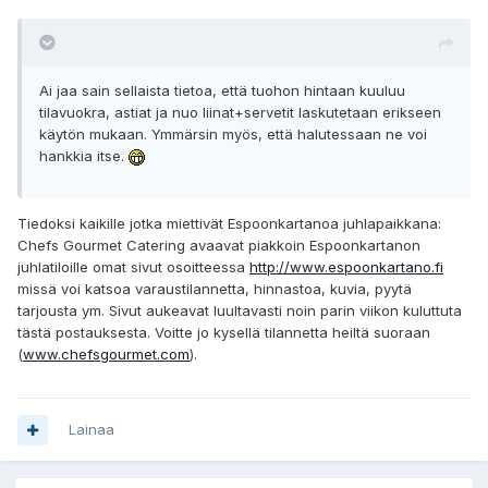
Ai jaa sain sellaista tietoa, että tuohon hintaan kuuluu
tilavuokra, astiat ja nuo liinat+servetit laskutetaan erikseen
käytön mukaan. Ymmärsin myös, että halutessaan ne voi
hankkia itse.
Tiedoksi kaikille jotka miettivät Espoonkartanoa juhlapaikkana:
Chefs Gourmet Catering avaavat piakkoin Espoonkartanon
juhlatiloille omat sivut osoitteessa
http://www.espoonkartano.fi
missä voi katsoa varaustilannetta, hinnastoa, kuvia, pyytä
tarjousta ym. Sivut aukeavat luultavasti noin parin viikon kuluttuta
tästä postauksesta. Voitte jo kysellä tilannetta heiltä suoraan
(
www.chefsgourmet.com
).
Lainaa