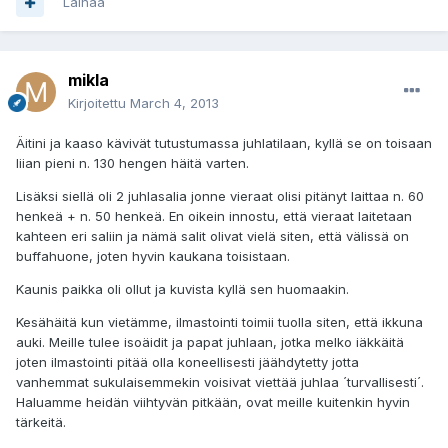
Lainaa
mikla
Kirjoitettu
March 4, 2013
Äitini ja kaaso kävivät tutustumassa juhlatilaan, kyllä se on toisaan
liian pieni n. 130 hengen häitä varten.
Lisäksi siellä oli 2 juhlasalia jonne vieraat olisi pitänyt laittaa n. 60
henkeä + n. 50 henkeä. En oikein innostu, että vieraat laitetaan
kahteen eri saliin ja nämä salit olivat vielä siten, että välissä on
buffahuone, joten hyvin kaukana toisistaan.
Kaunis paikka oli ollut ja kuvista kyllä sen huomaakin.
Kesähäitä kun vietämme, ilmastointi toimii tuolla siten, että ikkuna
auki. Meille tulee isoäidit ja papat juhlaan, jotka melko iäkkäitä
joten ilmastointi pitää olla koneellisesti jäähdytetty jotta
vanhemmat sukulaisemmekin voisivat viettää juhlaa ´turvallisesti´.
Haluamme heidän viihtyvän pitkään, ovat meille kuitenkin hyvin
tärkeitä.