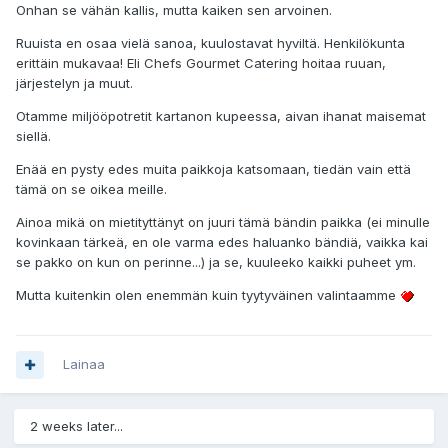
Onhan se vähän kallis, mutta kaiken sen arvoinen.
Ruuista en osaa vielä sanoa, kuulostavat hyviltä. Henkilökunta
erittäin mukavaa! Eli Chefs Gourmet Catering hoitaa ruuan,
järjestelyn ja muut.
Otamme miljööpotretit kartanon kupeessa, aivan ihanat maisemat
siellä.
Enää en pysty edes muita paikkoja katsomaan, tiedän vain että
tämä on se oikea meille.
Ainoa mikä on mietityttänyt on juuri tämä bändin paikka (ei minulle
kovinkaan tärkeä, en ole varma edes haluanko bändiä, vaikka kai
se pakko on kun on perinne...) ja se, kuuleeko kaikki puheet ym.
Mutta kuitenkin olen enemmän kuin tyytyväinen valintaamme
Lainaa
2 weeks later...