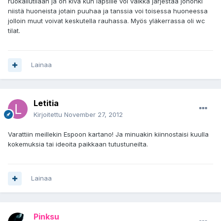
ruokailutilaan ja on kiva kun lapsille voi vaikka järjestää johonki
niistä huoneista jotain puuhaa ja tanssia voi toisessa huoneessa
jolloin muut voivat keskutella rauhassa. Myös yläkerrassa oli wc
tilat.
Lainaa
Letitia
Kirjoitettu
November 27, 2012
Varattiin meillekin Espoon kartano! Ja minuakin kiinnostaisi kuulla
kokemuksia tai ideoita paikkaan tutustuneilta.
Lainaa
Pinksu