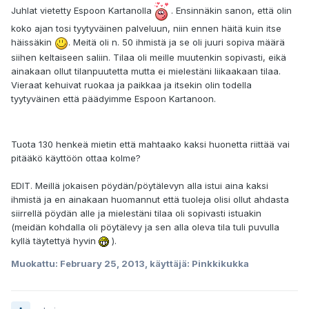
Juhlat vietetty Espoon Kartanolla
. Ensinnäkin sanon, että olin
koko ajan tosi tyytyväinen palveluun, niin ennen häitä kuin itse
häissäkin
. Meitä oli n. 50 ihmistä ja se oli juuri sopiva määrä
siihen keltaiseen saliin. Tilaa oli meille muutenkin sopivasti, eikä
ainakaan ollut tilanpuutetta mutta ei mielestäni liikaakaan tilaa.
Vieraat kehuivat ruokaa ja paikkaa ja itsekin olin todella
tyytyväinen että päädyimme Espoon Kartanoon.
Tuota 130 henkeä mietin että mahtaako kaksi huonetta riittää vai
pitääkö käyttöön ottaa kolme?
EDIT. Meillä jokaisen pöydän/pöytälevyn alla istui aina kaksi
ihmistä ja en ainakaan huomannut että tuoleja olisi ollut ahdasta
siirrellä pöydän alle ja mielestäni tilaa oli sopivasti istuakin
(meidän kohdalla oli pöytälevy ja sen alla oleva tila tuli puvulla
kyllä täytettyä hyvin
).
Muokattu:
February 25, 2013
, käyttäjä: Pinkkikukka