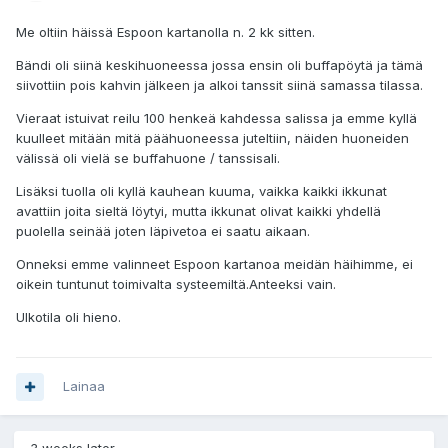
Me oltiin häissä Espoon kartanolla n. 2 kk sitten.
Bändi oli siinä keskihuoneessa jossa ensin oli buffapöytä ja tämä
siivottiin pois kahvin jälkeen ja alkoi tanssit siinä samassa tilassa.
Vieraat istuivat reilu 100 henkeä kahdessa salissa ja emme kyllä
kuulleet mitään mitä päähuoneessa juteltiin, näiden huoneiden
välissä oli vielä se buffahuone / tanssisali.
Lisäksi tuolla oli kyllä kauhean kuuma, vaikka kaikki ikkunat
avattiin joita sieltä löytyi, mutta ikkunat olivat kaikki yhdellä
puolella seinää joten läpivetoa ei saatu aikaan.
Onneksi emme valinneet Espoon kartanoa meidän häihimme, ei
oikein tuntunut toimivalta systeemiltä.Anteeksi vain.
Ulkotila oli hieno.
Lainaa