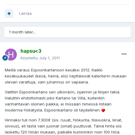
Lainaa
1 month later...
hapsu<3
Kirjoitettu
July 1, 2011
Meillä varaus Espoonkartanoon kesäksi 2012. Kaikki
kesäkuukaudet (kesä, heinä, elo) näyttäisivät kalenterin mukaan
olevan varattuja, vain juhannus on vapaana.
Valittiin Espoonkartano sen ulkonäön, sijainnin ja tilojen takia.
Haluttiin ehdottomasti joko Kartano tai Villa, kuitenkin
vanhahtavan oloinen paikka, ei missään nimessä mitään
modernia hökätystä. Espoonkartano oli täydellinen
Hinnaksi tuli noin 7.300€ (sis. ruuat, hlökunta, tilavuokra, liinat,
siivous), eli tästä vain juomat (omat) puuttuvat. Tämä hinta siis
laskettu 120 hlöän mukaan, paikalle kumminkin noin 100 hlöä.