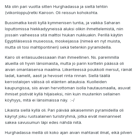
Mä olin pari vuotta sitten Hurghadassa ja sieltä tehtiin
(viikonloppu)retki Kairoon. Oli reissun kohokohta.
Bussimatka kesti kyllä kymmenisen tuntia, ja vaikka Saharan
loputtomissa hiekkadyyneissä aluksi olikin ihmettelemistä, niin
jossain vaiheessa sitä malttoi hiukan nukkuakin. Perillä käytiin
Egyptiläisessä museossa, moskeijassa (nimeä en nyt muista,
mutta oli tosi mahtipontinen) sekä tietenkin pyramideilla.
Kairo oli erilaisuudessaaan ihan ihmeellinen. Ns. paremmilla
alueilla oli hyvin länsimaista, mutta jo parin korttelin päässä oli
aivan omanlaisensa maailma. Liikenteessä poukkoili mersut, rämät
ladat, kamelit, aasit ja hevoset rinta rinnan. Siellä täällä
kerrostalojen välissä oli eläinten aitauksia. Kuolleiden
kaupungissa, siis aivan hervottoman isolla hautausmaalla, asuvat
ihmiset pistivät kyllä hiljaiseksi, niin kuin muutenkin sellainen
köyhyys, mitä ei länsimaissa näy. :-/
Likaista siellä kyllä oli. Pari päivää aikaisemmin pyramideilla oli
käynyt joku ruotsalainen turistiryhmä, jotka eivät meinanneet
sakea savusumun läpi edes nähdä niitä.
Hurghadassa meillä oli koko ajan aivan mahtavat ilmat, eikä pilven