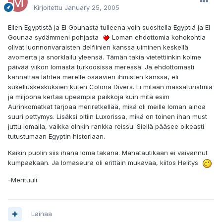
Kirjoitettu
January 25, 2005
Eilen Egyptistä ja El Gounasta tulleena voin suositella Egyptiä ja El
Gounaa sydämmeni pohjasta
Loman ehdottomia kohokohtia
olivat luonnonvaraisten delfiinien kanssa uiminen keskellä
avomerta ja snorklailu yleensä. Tämän takia vietettiinkin kolme
päivää viikon lomasta turkoosissa meressä. Ja ehdottomasti
kannattaa lähteä merelle osaavien ihmisten kanssa, eli
sukelluskeskuksien kuten Colona Divers. Ei mitään massaturistmia
ja miljoona kertaa upeampia paikkoja kuin mitä esim
Aurinkomatkat tarjoaa meriretkellää, mikä oli meille loman ainoa
suuri pettymys. Lisäksi oltiin Luxorissa, mikä on toinen ihan must
juttu lomalla, vaikka olnkin rankka reissu. Siellä pääsee oikeasti
tutustumaan Egyptin historiaan.
Kaikin puolin siis ihana loma takana. Mahatautikaan ei vaivannut
kumpaakaan. Ja lomaseura oli erittäin mukavaa, kiitos Helitys
-Merituuli
Lainaa