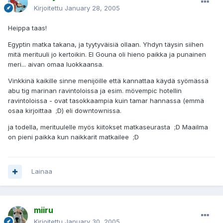
Kirjoitettu
January 28, 2005
Heippa taas!
Egyptin matka takana, ja tyytyväisiä ollaan. Yhdyn täysin siihen
mitä merituuli jo kertoikin. El Gouna oli hieno paikka ja punainen
meri... aivan omaa luokkaansa.
Vinkkinä kaikille sinne menijöille että kannattaa käydä syömässä
abu tig marinan ravintoloissa ja esim. mövempic hotellin
ravintoloissa - ovat tasokkaampia kuin tamar hannassa (emmä
osaa kirjoittaa ;D) eli downtownissa.
ja todella, merituulelle myös kiitokset matkaseurasta ;D Maailma
on pieni paikka kun naikkarit matkailee ;D
Lainaa
miiru
Kirjoitettu
January 30, 2005