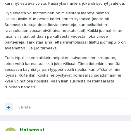
kärsinyt vatsavaivoista. Paitsi yksi nainen, joka oli syönyt jäätelöä.
Hygieniasta vouhottaminen on mielestäni mennyt hieman
liiallisuuksiin. Kun pesee kädet ennen syömistä (meillä oli
Suomesta tuotuja desinfioivia savetteja, kun paikallisten
ravintoloiden vessat eivät aina houkutelleet). Kaikki juomat ilman
jäitä, sillä jäät tehdään paikallisesta vedestä, joka vilisee
bakteereja. Tarkistaa aina, että (ravintolassa) tilattu juomapullo on
avaamaton. Ja juo tarpeeksi.
Turistiripuli iskee kaikkein helpoiten kuivaneeseen kroppaan,
joten vettä kannattaa litkiä joka välissä. Tämä tietenkin tihentää
vessassa käyntiä ja pari tyyppiä epäili ripulia, kun p*ska oli niin
löysää. Kuitenkin, koska he pystyivät normaalisti pidättämään ei
kyse voinut olla ripulista, vaan liian suuresta nestemäärästä
ruokaan nähden.
Lainaa
Hatsepsut