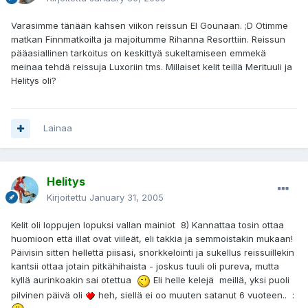
Varasimme tänään kahsen viikon reissun El Gounaan. ;D Otimme
matkan Finnmatkoilta ja majoitumme Rihanna Resorttiin. Reissun
pääasiallinen tarkoitus on keskittyä sukeltamiseen emmekä
meinaa tehdä reissuja Luxoriin tms. Millaiset kelit teillä Merituuli ja
Helitys oli?
Lainaa
Helitys
Kirjoitettu
January 31, 2005
Kelit oli loppujen lopuksi vallan mainiot 8) Kannattaa tosin ottaa
huomioon että illat ovat viileät, eli takkia ja semmoistakin mukaan!
Päivisin sitten hellettä piisasi, snorkkelointi ja sukellus reissuillekin
kantsii ottaa jotain pitkähihaista - joskus tuuli oli pureva, mutta
kyllä aurinkoakin sai otettua
Eli helle kelejä meillä, yksi puoli
pilvinen päivä oli
heh, siellä ei oo muuten satanut 6 vuoteen.. :