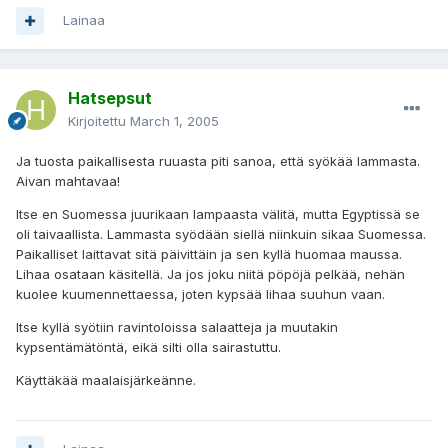
Lainaa
Hatsepsut
Kirjoitettu
March 1, 2005
Ja tuosta paikallisesta ruuasta piti sanoa, että syökää lammasta.
Aivan mahtavaa!
Itse en Suomessa juurikaan lampaasta välitä, mutta Egyptissä se
oli taivaallista. Lammasta syödään siellä niinkuin sikaa Suomessa.
Paikalliset laittavat sitä päivittäin ja sen kyllä huomaa maussa.
Lihaa osataan käsitellä. Ja jos joku niitä pöpöjä pelkää, nehän
kuolee kuumennettaessa, joten kypsää lihaa suuhun vaan.
Itse kyllä syötiin ravintoloissa salaatteja ja muutakin
kypsentämätöntä, eikä silti olla sairastuttu.
Käyttäkää maalaisjärkeänne.