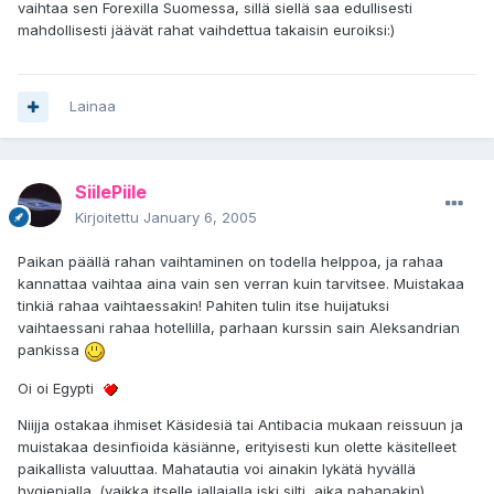
vaihtaa sen Forexilla Suomessa, sillä siellä saa edullisesti
mahdollisesti jäävät rahat vaihdettua takaisin euroiksi:)
Lainaa
SiilePiile
Kirjoitettu
January 6, 2005
Paikan päällä rahan vaihtaminen on todella helppoa, ja rahaa
kannattaa vaihtaa aina vain sen verran kuin tarvitsee. Muistakaa
tinkiä rahaa vaihtaessakin! Pahiten tulin itse huijatuksi
vaihtaessani rahaa hotellilla, parhaan kurssin sain Aleksandrian
pankissa
Oi oi Egypti
Niijja ostakaa ihmiset Käsidesiä tai Antibacia mukaan reissuun ja
muistakaa desinfioida käsiänne, erityisesti kun olette käsitelleet
paikallista valuuttaa. Mahatautia voi ainakin lykätä hyvällä
hygienialla. (vaikka itselle jallajalla iski silti, aika pahanakin)