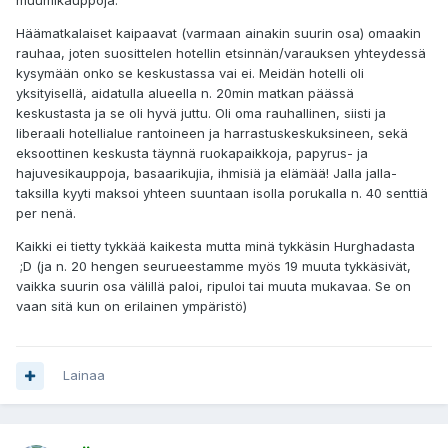
muumikauppoja.
Häämatkalaiset kaipaavat (varmaan ainakin suurin osa) omaakin
rauhaa, joten suosittelen hotellin etsinnän/varauksen yhteydessä
kysymään onko se keskustassa vai ei. Meidän hotelli oli
yksityisellä, aidatulla alueella n. 20min matkan päässä
keskustasta ja se oli hyvä juttu. Oli oma rauhallinen, siisti ja
liberaali hotellialue rantoineen ja harrastuskeskuksineen, sekä
eksoottinen keskusta täynnä ruokapaikkoja, papyrus- ja
hajuvesikauppoja, basaarikujia, ihmisiä ja elämää! Jalla jalla-
taksilla kyyti maksoi yhteen suuntaan isolla porukalla n. 40 senttiä
per nenä.
Kaikki ei tietty tykkää kaikesta mutta minä tykkäsin Hurghadasta
;D (ja n. 20 hengen seurueestamme myös 19 muuta tykkäsivät,
vaikka suurin osa välillä paloi, ripuloi tai muuta mukavaa. Se on
vaan sitä kun on erilainen ympäristö)
Lainaa