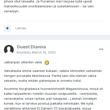
pilveä ollut taivaalla. Ja Punainen meri tarjoaa kyllä upeat
mahdollisuudet snorklaamiseen ja sukeltamiseen - tai vain
veneilyyn.
Lainaa
Guest Dianna
Kirjoitettu
March 14, 2005
Jatkanpas sittenkin vielä.
Vatsatautia emme saaneet kukaan, vaikka olimmekin seitsemän
hengen porukalla liikenteessä. Parilla taisi olla hieman vatsa
sekaisin, mutta mitään pahempaa ei onneksi tullut.
Asuimme Hurghadassa huoneistohotelli Magawishissa, missä oli
kaikki tarpeellinen hotellin muurien sisäpuolella - ravintoloita,
venesatama, omaa rantaa, pari kauppaa... Laiskan lomailijan
kohde, kun ei tarvitse poistua paikalta mihinkään. Me kyllä
vierailimme ahkerasti El Daharin (?) basarialueella, missä