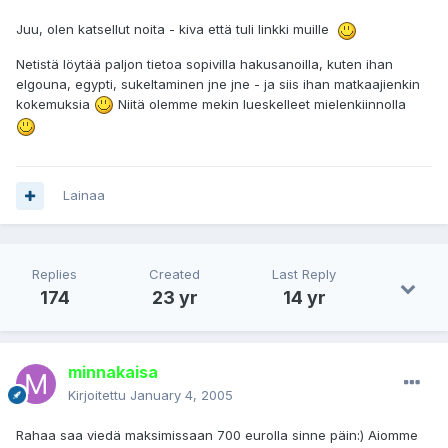
Juu, olen katsellut noita - kiva että tuli linkki muille
Netistä löytää paljon tietoa sopivilla hakusanoilla, kuten ihan
elgouna, egypti, sukeltaminen jne jne - ja siis ihan matkaajienkin
kokemuksia
Niitä olemme mekin lueskelleet mielenkiinnolla
Lainaa
Replies
Created
Last Reply
174
23 yr
14 yr
minnakaisa
Kirjoitettu
January 4, 2005
Rahaa saa viedä maksimissaan 700 eurolla sinne päin:) Aiomme