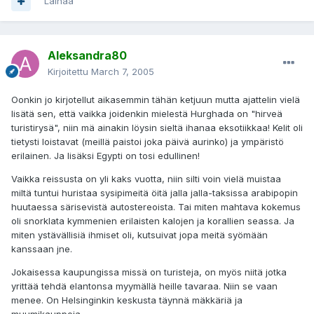
Lainaa
Aleksandra80
Kirjoitettu
March 7, 2005
Oonkin jo kirjotellut aikasemmin tähän ketjuun mutta ajattelin vielä
lisätä sen, että vaikka joidenkin mielestä Hurghada on "hirveä
turistirysä", niin mä ainakin löysin sieltä ihanaa eksotiikkaa! Kelit oli
tietysti loistavat (meillä paistoi joka päivä aurinko) ja ympäristö
erilainen. Ja lisäksi Egypti on tosi edullinen!
Vaikka reissusta on yli kaks vuotta, niin silti voin vielä muistaa
miltä tuntui huristaa sysipimeitä öitä jalla jalla-taksissa arabipopin
huutaessa särisevistä autostereoista. Tai miten mahtava kokemus
oli snorklata kymmenien erilaisten kalojen ja korallien seassa. Ja
miten ystävällisiä ihmiset oli, kutsuivat jopa meitä syömään
kanssaan jne.
Jokaisessa kaupungissa missä on turisteja, on myös niitä jotka
yrittää tehdä elantonsa myymällä heille tavaraa. Niin se vaan
menee. On Helsinginkin keskusta täynnä mäkkäriä ja