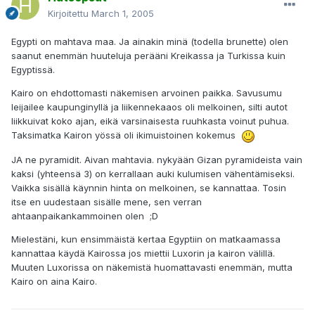
Kirjoitettu
March 1, 2005
Egypti on mahtava maa. Ja ainakin minä (todella brunette) olen
saanut enemmän huuteluja perääni Kreikassa ja Turkissa kuin
Egyptissä.
Kairo on ehdottomasti näkemisen arvoinen paikka. Savusumu
leijailee kaupunginyllä ja liikennekaaos oli melkoinen, silti autot
liikkuivat koko ajan, eikä varsinaisesta ruuhkasta voinut puhua.
Taksimatka Kairon yössä oli ikimuistoinen kokemus
JA ne pyramidit. Aivan mahtavia. nykyään Gizan pyramideista vain
kaksi (yhteensä 3) on kerrallaan auki kulumisen vähentämiseksi.
Vaikka sisällä käynnin hinta on melkoinen, se kannattaa. Tosin
itse en uudestaan sisälle mene, sen verran
ahtaanpaikankammoinen olen ;D
Mielestäni, kun ensimmäistä kertaa Egyptiin on matkaamassa
kannattaa käydä Kairossa jos miettii Luxorin ja kairon välillä.
Muuten Luxorissa on näkemistä huomattavasti enemmän, mutta
Kairo on aina Kairo.