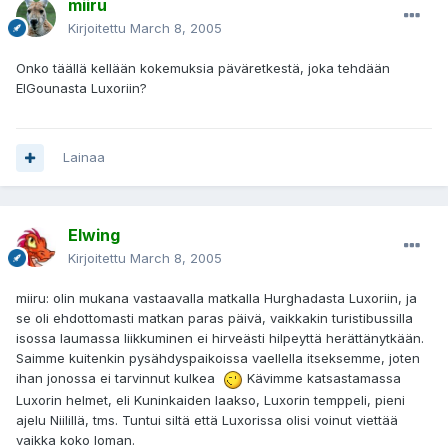
miiru
Kirjoitettu
March 8, 2005
Onko täällä kellään kokemuksia päväretkestä, joka tehdään
ElGounasta Luxoriin?
Lainaa
Elwing
Kirjoitettu
March 8, 2005
miiru: olin mukana vastaavalla matkalla Hurghadasta Luxoriin, ja
se oli ehdottomasti matkan paras päivä, vaikkakin turistibussilla
isossa laumassa liikkuminen ei hirveästi hilpeyttä herättänytkään.
Saimme kuitenkin pysähdyspaikoissa vaellella itseksemme, joten
ihan jonossa ei tarvinnut kulkea
Kävimme katsastamassa
Luxorin helmet, eli Kuninkaiden laakso, Luxorin temppeli, pieni
ajelu Niilillä, tms. Tuntui siltä että Luxorissa olisi voinut viettää
vaikka koko loman.