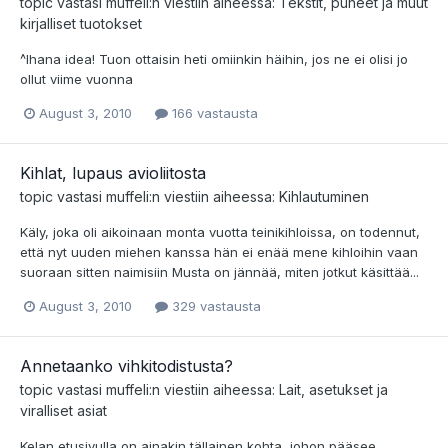
topic vastasi
muffeli
:n viestiin aiheessa:
Tekstit, puheet ja muut
kirjalliset tuotokset
^Ihana idea! Tuon ottaisin heti omiinkin häihin, jos ne ei olisi jo
ollut viime vuonna
August 3, 2010
166 vastausta
Kihlat, lupaus avioliitosta
topic vastasi
muffeli
:n viestiin aiheessa:
Kihlautuminen
Käly, joka oli aikoinaan monta vuotta teinikihloissa, on todennut,
että nyt uuden miehen kanssa hän ei enää mene kihloihin vaan
suoraan sitten naimisiin Musta on jännää, miten jotkut käsittää...
August 3, 2010
329 vastausta
Annetaanko vihkitodistusta?
topic vastasi
muffeli
:n viestiin aiheessa:
Lait, asetukset ja
viralliset asiat
Kelan etusivulla on ainakin tällainen kohta, johon pääsee