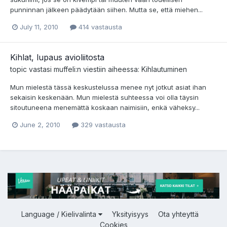
punninnan jälkeen päädytään siihen. Mutta se, että miehen...
July 11, 2010
414 vastausta
Kihlat, lupaus avioliitosta
topic vastasi
muffeli
:n viestiin aiheessa:
Kihlautuminen
Mun mielestä tässä keskustelussa menee nyt jotkut asiat ihan
sekaisin keskenään. Mun mielestä suhteessa voi olla täysin
sitoutuneena menemättä koskaan naimisiin, enkä väheksy...
June 2, 2010
329 vastausta
Language / Kielivalinta
Yksityisyys
Ota yhteyttä
Cookies