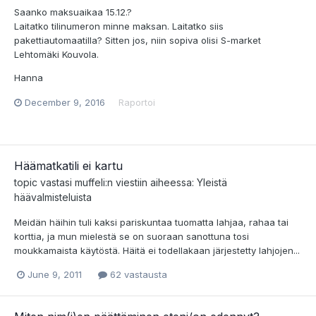
Saanko maksuaikaa 15.12.?
Laitatko tilinumeron minne maksan. Laitatko siis
pakettiautomaatilla? Sitten jos, niin sopiva olisi S-market
Lehtomäki Kouvola.
Hanna
December 9, 2016
Raportoi
Häämatkatili ei kartu
topic vastasi
muffeli
:n viestiin aiheessa:
Yleistä
häävalmisteluista
Meidän häihin tuli kaksi pariskuntaa tuomatta lahjaa, rahaa tai
korttia, ja mun mielestä se on suoraan sanottuna tosi
moukkamaista käytöstä. Häitä ei todellakaan järjestetty lahjojen...
June 9, 2011
62 vastausta