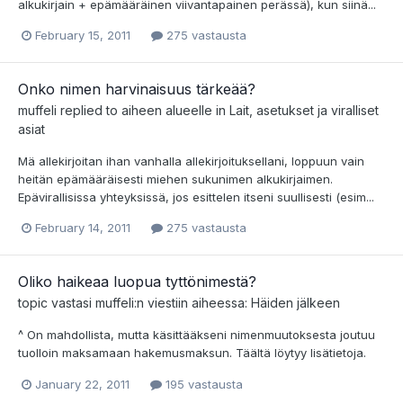
alkukirjain + epämääräinen viivantapainen perässä), kun siinä...
February 15, 2011
275 vastausta
Onko nimen harvinaisuus tärkeää?
muffeli
replied to aiheen alueelle in
Lait, asetukset ja viralliset
asiat
Mä allekirjoitan ihan vanhalla allekirjoituksellani, loppuun vain
heitän epämääräisesti miehen sukunimen alkukirjaimen.
Epävirallisissa yhteyksissä, jos esittelen itseni suullisesti (esim...
February 14, 2011
275 vastausta
Oliko haikeaa luopua tyttönimestä?
topic vastasi
muffeli
:n viestiin aiheessa:
Häiden jälkeen
^ On mahdollista, mutta käsittääkseni nimenmuutoksesta joutuu
tuolloin maksamaan hakemusmaksun. Täältä löytyy lisätietoja.
January 22, 2011
195 vastausta