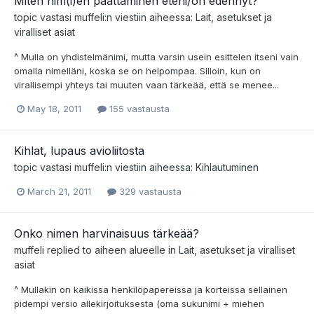
Miten nim(i)en päättäminen eteni/on edennyt?
topic vastasi
muffeli
:n viestiin aiheessa:
Lait, asetukset ja
viralliset asiat
^ Mulla on yhdistelmänimi, mutta varsin usein esittelen itseni vain
omalla nimelläni, koska se on helpompaa. Silloin, kun on
virallisempi yhteys tai muuten vaan tärkeää, että se menee...
May 18, 2011
155 vastausta
Kihlat, lupaus avioliitosta
topic vastasi
muffeli
:n viestiin aiheessa:
Kihlautuminen
March 21, 2011
329 vastausta
Onko nimen harvinaisuus tärkeää?
muffeli
replied to aiheen alueelle in
Lait, asetukset ja viralliset
asiat
^ Mullakin on kaikissa henkilöpapereissa ja korteissa sellainen
pidempi versio allekirjoituksesta (oma sukunimi + miehen