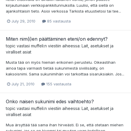
kirjautumaan verkkopankkitunnuksilla. Luulisi, että siellä on
ajankohtaisin tieto. Asioi verkossa Tarkista etuustietosi tai tee...
July 29, 2010
85 vastausta
Miten nim(i)en päättäminen eteni/on edennyt?
topic vastasi
muffeli
:n viestiin aiheessa:
Lait, asetukset ja
viralliset asiat
Musta tää on myös hieman erikoinen perustelu. Oikeastihan
ainoa tapa varmasti tietää sukunimestä siviilisääty, on
kaksoisnimi. Sama sukunimihän voi tarkoittaa sisaruksiakin. Jos...
July 21, 2010
155 vastausta
Onko naisen sukunimi edes vaihtoehto?
topic vastasi
muffeli
:n viestiin aiheessa:
Lait, asetukset ja
viralliset asiat
Mua ärsyttää tää sama ihan hirveästi. Ei se, että otetaan miehen
sukunimi, jos se on kivempi tai muuten vaan todellisen