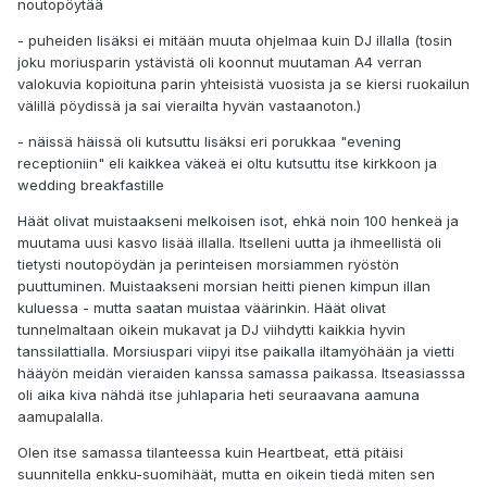
noutopöytää
- puheiden lisäksi ei mitään muuta ohjelmaa kuin DJ illalla (tosin
joku moriusparin ystävistä oli koonnut muutaman A4 verran
valokuvia kopioituna parin yhteisistä vuosista ja se kiersi ruokailun
välillä pöydissä ja sai vierailta hyvän vastaanoton.)
- näissä häissä oli kutsuttu lisäksi eri porukkaa "evening
receptioniin" eli kaikkea väkeä ei oltu kutsuttu itse kirkkoon ja
wedding breakfastille
Häät olivat muistaakseni melkoisen isot, ehkä noin 100 henkeä ja
muutama uusi kasvo lisää illalla. Itselleni uutta ja ihmeellistä oli
tietysti noutopöydän ja perinteisen morsiammen ryöstön
puuttuminen. Muistaakseni morsian heitti pienen kimpun illan
kuluessa - mutta saatan muistaa väärinkin. Häät olivat
tunnelmaltaan oikein mukavat ja DJ viihdytti kaikkia hyvin
tanssilattialla. Morsiuspari viipyi itse paikalla iltamyöhään ja vietti
hääyön meidän vieraiden kanssa samassa paikassa. Itseasiasssa
oli aika kiva nähdä itse juhlaparia heti seuraavana aamuna
aamupalalla.
Olen itse samassa tilanteessa kuin Heartbeat, että pitäisi
suunnitella enkku-suomihäät, mutta en oikein tiedä miten sen