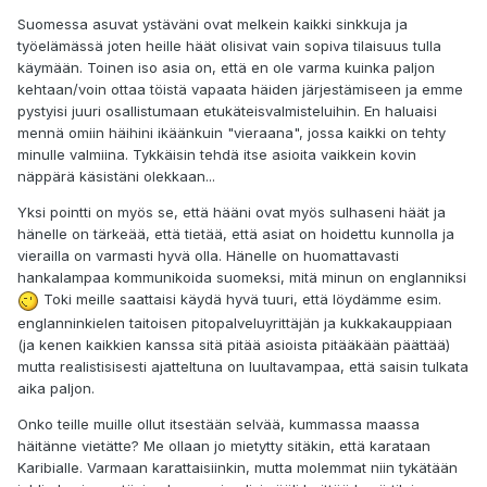
Suomessa asuvat ystäväni ovat melkein kaikki sinkkuja ja
työelämässä joten heille häät olisivat vain sopiva tilaisuus tulla
käymään. Toinen iso asia on, että en ole varma kuinka paljon
kehtaan/voin ottaa töistä vapaata häiden järjestämiseen ja emme
pystyisi juuri osallistumaan etukäteisvalmisteluihin. En haluaisi
mennä omiin häihini ikäänkuin "vieraana", jossa kaikki on tehty
minulle valmiina. Tykkäisin tehdä itse asioita vaikkein kovin
näppärä käsistäni olekkaan...
Yksi pointti on myös se, että hääni ovat myös sulhaseni häät ja
hänelle on tärkeää, että tietää, että asiat on hoidettu kunnolla ja
vierailla on varmasti hyvä olla. Hänelle on huomattavasti
hankalampaa kommunikoida suomeksi, mitä minun on englanniksi
Toki meille saattaisi käydä hyvä tuuri, että löydämme esim.
englanninkielen taitoisen pitopalveluyrittäjän ja kukkakauppiaan
(ja kenen kaikkien kanssa sitä pitää asioista pitääkään päättää)
mutta realistisisesti ajatteltuna on luultavampaa, että saisin tulkata
aika paljon.
Onko teille muille ollut itsestään selvää, kummassa maassa
häitänne vietätte? Me ollaan jo mietytty sitäkin, että karataan
Karibialle. Varmaan karattaisiinkin, mutta molemmat niin tykätään