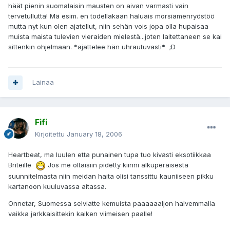
häät pienin suomalaisin mausten on aivan varmasti vain
tervetullutta! Mä esim. en todellakaan haluais morsiamenryöstöö
mutta nyt kun olen ajatellut, niin sehän vois jopa olla hupaisaa
muista maista tulevien vieraiden mielestä...joten laitettaneen se kai
sittenkin ohjelmaan. *ajattelee hän uhrautuvasti* ;D
Lainaa
Fifi
Kirjoitettu
January 18, 2006
Heartbeat, ma luulen etta punainen tupa tuo kivasti eksotiikkaa
Briteille
Jos me oltaisiin pidetty kiinni alkuperaisesta
suunnitelmasta niin meidan haita olisi tanssittu kauniiseen pikku
kartanoon kuuluvassa aitassa.
Onnetar, Suomessa selviatte kemuista paaaaaaljon halvemmalla
vaikka jarkkaisittekin kaiken viimeisen paalle!