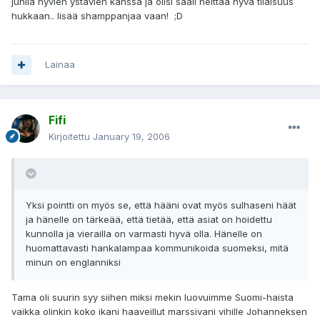
juhlia hyvien ystävien kanssa ja olisi sääli heittää hyvä tilaisuus
hukkaan.. lisää shamppanjaa vaan! ;D
Lainaa
Fifi
Kirjoitettu
January 19, 2006
Yksi pointti on myös se, että hääni ovat myös sulhaseni häät
ja hänelle on tärkeää, että tietää, että asiat on hoidettu
kunnolla ja vierailla on varmasti hyvä olla. Hänelle on
huomattavasti hankalampaa kommunikoida suomeksi, mitä
minun on englanniksi
Tama oli suurin syy siihen miksi mekin luovuimme Suomi-haista
vaikka olinkin koko ikani haaveillut marssivani vihille Johanneksen