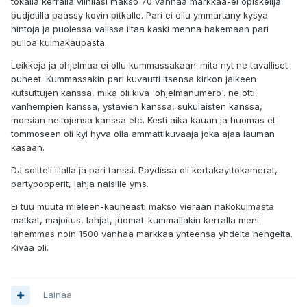
tokalla kerralla viinilasi makso 70 vanhaa markkaa-ei opiskelija
budjetilla paassy kovin pitkalle. Pari ei ollu ymmartany kysya
hintoja ja puolessa valissa iltaa kaski menna hakemaan pari
pulloa kulmakaupasta.
Leikkeja ja ohjelmaa ei ollu kummassakaan-mita nyt ne tavalliset
puheet. Kummassakin pari kuvautti itsensa kirkon jalkeen
kutsuttujen kanssa, mika oli kiva 'ohjelmanumero'. ne otti,
vanhempien kanssa, ystavien kanssa, sukulaisten kanssa,
morsian neitojensa kanssa etc. Kesti aika kauan ja huomas et
tommoseen oli kyl hyva olla ammattikuvaaja joka ajaa lauman
kasaan.
DJ soitteli illalla ja pari tanssi. Poydissa oli kertakayttokamerat,
partypopperit, lahja naisille yms.
Ei tuu muuta mieleen-kauheasti makso vieraan nakokulmasta
matkat, majoitus, lahjat, juomat-kummallakin kerralla meni
lahemmas noin 1500 vanhaa markkaa yhteensa yhdelta hengelta.
Kivaa oli.
Lainaa