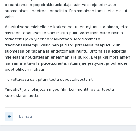
popahtavaa ja poppirakkauslauluja kuin valsseja tai muuta
suomalaisesti haatraditionaalista. Ensimmainen tanssi ei ole ollut
valssi.
Asustuksena miehella se korkea hattu, en nyt muista nimea, eika
missaan tapauksessa vain musta puku vaan ihan oikea haihin
tarkoitettu joka yleensa vuokrataan. Morsiammella
traditionaalisempi valkoinen ja "iso" prinsessa haapuku kuin
suomessa on tapana ja ehdottomasti huntu. Brittihaissa etikettia
mielestani noudatetaan enemman ( ie sulkki, BM ja kai morsiamen
isa samalla tavalla pukeutuneita, istumajaerjestykset ja puheiden
pidot etiketin mukaan)
Toivottavasti sait jotain tasta sepustuksesta irti!
*muoks* ja allekirjotan myos fifin kommentit, paitsi tuosta
kuorosta en tieda.
Lainaa