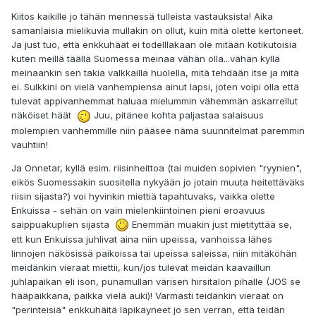
Kiitos kaikille jo tähän mennessä tulleista vastauksista! Aika
samanlaisia mielikuvia mullakin on ollut, kuin mitä olette kertoneet.
Ja just tuo, että enkkuhäät ei todelllakaan ole mitään kotikutoisia
kuten meillä täällä Suomessa meinaa vähän olla...vähän kyllä
meinaankin sen takia valkkailla huolella, mitä tehdään itse ja mitä
ei. Sulkkini on vielä vanhempiensa ainut lapsi, joten voipi olla että
tulevat appivanhemmat haluaa mielummin vähemmän askarrellut
näköiset häät
Juu, pitänee kohta paljastaa salaisuus
molempien vanhemmille niin pääsee nämä suunnitelmat paremmin
vauhtiin!
Ja Onnetar, kyllä esim. riisinheittoa (tai muiden sopivien "ryynien",
eikös Suomessakin suositella nykyään jo jotain muuta heitettäväks
riisin sijasta?) voi hyvinkin miettiä tapahtuvaks, vaikka olette
Enkuissa - sehän on vain mielenkiintoinen pieni eroavuus
saippuakuplien sijasta
Enemmän muakin just mietityttää se,
ett kun Enkuissa juhlivat aina niin upeissa, vanhoissa lähes
linnojen näkösissä paikoissa tai upeissa saleissa, niin mitäköhän
meidänkin vieraat miettii, kun/jos tulevat meidän kaavaillun
juhlapaikan eli ison, punamullan värisen hirsitalon pihalle (JOS se
hääpaikkana, paikka vielä auki)! Varmasti teidänkin vieraat on
"perinteisiä" enkkuhäitä läpikäyneet jo sen verran, että teidän