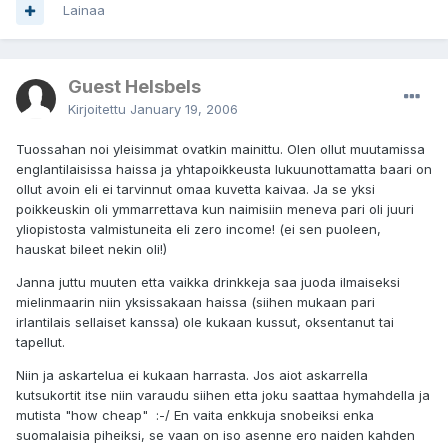
Lainaa
Guest Helsbels
Kirjoitettu
January 19, 2006
Tuossahan noi yleisimmat ovatkin mainittu. Olen ollut muutamissa
englantilaisissa haissa ja yhtapoikkeusta lukuunottamatta baari on
ollut avoin eli ei tarvinnut omaa kuvetta kaivaa. Ja se yksi
poikkeuskin oli ymmarrettava kun naimisiin meneva pari oli juuri
yliopistosta valmistuneita eli zero income! (ei sen puoleen,
hauskat bileet nekin oli!)
Janna juttu muuten etta vaikka drinkkeja saa juoda ilmaiseksi
mielinmaarin niin yksissakaan haissa (siihen mukaan pari
irlantilais sellaiset kanssa) ole kukaan kussut, oksentanut tai
tapellut.
Niin ja askartelua ei kukaan harrasta. Jos aiot askarrella
kutsukortit itse niin varaudu siihen etta joku saattaa hymahdella ja
mutista "how cheap" :-/ En vaita enkkuja snobeiksi enka
suomalaisia piheiksi, se vaan on iso asenne ero naiden kahden