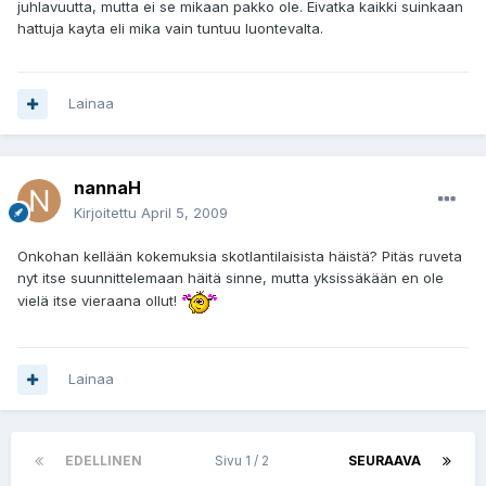
juhlavuutta, mutta ei se mikaan pakko ole. Eivatka kaikki suinkaan
hattuja kayta eli mika vain tuntuu luontevalta.
Lainaa
nannaH
Kirjoitettu
April 5, 2009
Onkohan kellään kokemuksia skotlantilaisista häistä? Pitäs ruveta
nyt itse suunnittelemaan häitä sinne, mutta yksissäkään en ole
vielä itse vieraana ollut!
Lainaa
EDELLINEN
Sivu 1 / 2
SEURAAVA