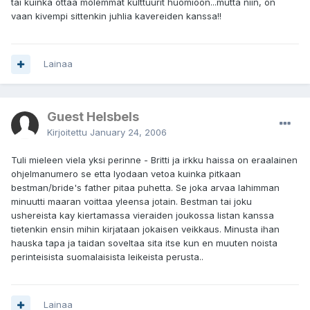
tai kuinka ottaa molemmat kulttuurit huomioon...mutta niin, on
vaan kivempi sittenkin juhlia kavereiden kanssa!!
Lainaa
Guest Helsbels
Kirjoitettu
January 24, 2006
Tuli mieleen viela yksi perinne - Britti ja irkku haissa on eraalainen
ohjelmanumero se etta lyodaan vetoa kuinka pitkaan
bestman/bride's father pitaa puhetta. Se joka arvaa lahimman
minuutti maaran voittaa yleensa jotain. Bestman tai joku
ushereista kay kiertamassa vieraiden joukossa listan kanssa
tietenkin ensin mihin kirjataan jokaisen veikkaus. Minusta ihan
hauska tapa ja taidan soveltaa sita itse kun en muuten noista
perinteisista suomalaisista leikeista perusta..
Lainaa