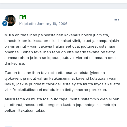
Fifi
Kirjoitettu
January 19, 2006
Mulla on taas ihan painvastainen kokemus noista juomista,
lahestulkoon kaikissa on ollut ilmaiset viinit, oluet ja sampanjakin
on virrannut - vain vakevia halunneet ovat joutuneet ostamaan
omansa. Toinen tavallinen tapa on etta baarin takana on tietty
summa rahaa ja kun se loppuu joutuvat vieraat ostamaan omat
drinksunsa.
Tuo on tosiaan ihan tavallista etta osa vieraista (yleensa
tyokaverit ja muut vahan kaukaisemmat kaverit) kutsutaan vaan
illaksi, joskus puhtaasti taloudellisista syista mutta myos siksi etta
vihki/ruokailutilaan ei mahdu kuin tietty maaraa porukkaa.
Aluksi tama oli musta tosi outo tapa, mutta nyttemmin olen siihen
jo tottunut, hassua etta jengi matkustaa jopa satoja kilometreja
pelkan iltakutsun takia.