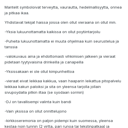
Mantelit symboloivat terveytta, vaurautta, hedelmallisyytta, onnea
ja pitkaa ikaa.
Yhdistavat tekijat haissa joissa olen ollut vieraana on ollut mm.
-Yksia lukuunottamatta kaikissa on ollut poytiintarjoilu
-Puheita lukuunottamatta ei muuta ohjelmaa kuin seurustelua ja
tanssia
-valokuvaus aina ja ehdottomasti vihkimisen jalkeen ja vieraat
pidetaan tyytyvaisina drinkeilla ja canapeilla
-Yksissakaan ei ole ollut kimpunheittoa
-vieraat eivat leikkaa kakkua, vaan haaparin leikattua pitopalvelu
leikkaa kakun paloiksi ja sita on yleensa tarjolla jollain
sivupoydalla pitkin iltaa (se syodaan sormin)
-DJ on tavallisempi valinta kuin bandi
-Vain yksissa on ollut onnittelujono
-kirkkoseremonia on paljon pidempi kuin suomessa, yleensa
kestaa noin tunnin (2 virtta, pari runoa tai tekstinpatkaa) ja