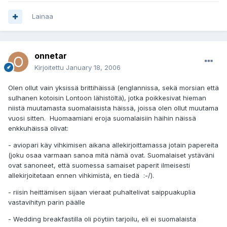
Lainaa
onnetar
Kirjoitettu
January 18, 2006
Olen ollut vain yksissä brittihäissä (englannissa, sekä morsian että
sulhanen kotoisin Lontoon lähistöltä), jotka poikkesivat hieman
niistä muutamasta suomalaisista häissä, joissa olen ollut muutama
vuosi sitten. Huomaamiani eroja suomalaisiin häihin näissä
enkkuhäissä olivat:
- aviopari käy vihkimisen aikana allekirjoittamassa jotain papereita
(joku osaa varmaan sanoa mitä nämä ovat. Suomalaiset ystäväni
ovat sanoneet, että suomessa samaiset paperit ilmeisesti
allekirjoitetaan ennen vihkimistä, en tiedä :-/).
- riisin heittämisen sijaan vieraat puhaltelivat saippuakuplia
vastavihityn parin päälle
- Wedding breakfastilla oli pöytiin tarjoilu, eli ei suomalaista