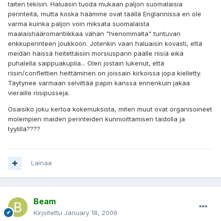
taiten tekisin. Haluasin tuoda mukaan paljon suomalaisia
perinteitä, mutta koska häämme ovat täällä Englannissa en ole
varma kuinka paljon voin miksata suomalaista
maalaishääromantiikkaa vähän "hienommalta" tuntuvan
enkkuperinteen joukkoon. Jotenkin vaan haluaisin kovasti, että
meidän häissä heitettäisiin morsiusparin päälle riisiä eikä
puhalella saippuakuplia... Olen jostain lukenut, että
riisin/conflettien heittäminen on joissain kirkoissa jopa kielletty.
Täytynee varmaan selvittää papin kanssa ennenkuin jakaa
vieraille riisipusseja.
Osaisiko joku kertoa kokemuksista, miten muut ovat organisoineet
molempien maiden perinteiden kunnioittamisen taidolla ja
tyylillä????
Lainaa
Beam
Kirjoitettu
January 18, 2006