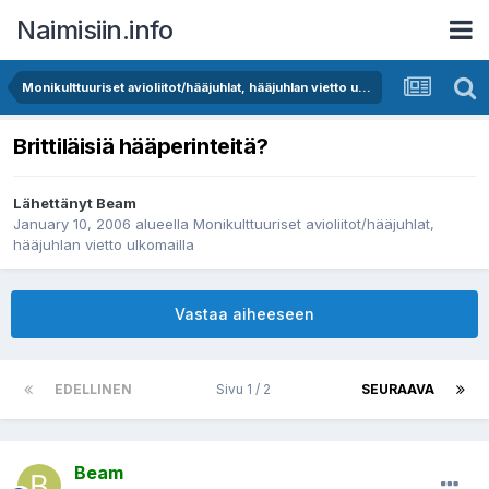
Naimisiin.info
Monikulttuuriset avioliitot/hääjuhlat, hääjuhlan vietto ulkomailla
Brittiläisiä hääperinteitä?
Lähettänyt
Beam
January 10, 2006
alueella
Monikulttuuriset avioliitot/hääjuhlat,
hääjuhlan vietto ulkomailla
Vastaa aiheeseen
EDELLINEN
Sivu 1 / 2
SEURAAVA
Beam