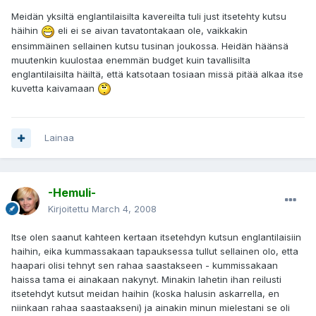
Meidän yksiltä englantilaisilta kavereilta tuli just itsetehty kutsu
häihin
eli ei se aivan tavatontakaan ole, vaikkakin
ensimmäinen sellainen kutsu tusinan joukossa. Heidän häänsä
muutenkin kuulostaa enemmän budget kuin tavallisilta
englantilaisilta häiltä, että katsotaan tosiaan missä pitää alkaa itse
kuvetta kaivamaan
Lainaa
-Hemuli-
Kirjoitettu
March 4, 2008
Itse olen saanut kahteen kertaan itsetehdyn kutsun englantilaisiin
haihin, eika kummassakaan tapauksessa tullut sellainen olo, etta
haapari olisi tehnyt sen rahaa saastakseen - kummissakaan
haissa tama ei ainakaan nakynyt. Minakin lahetin ihan reilusti
itsetehdyt kutsut meidan haihin (koska halusin askarrella, en
niinkaan rahaa saastaakseni) ja ainakin minun mielestani se oli