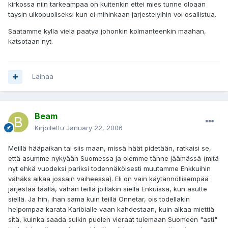
kirkossa niin tarkeampaa on kuitenkin ettei mies tunne oloaan
taysin ulkopuoliseksi kun ei mihinkaan jarjestelyihin voi osallistua.
Saatamme kylla viela paatya johonkin kolmanteenkin maahan,
katsotaan nyt.
Lainaa
Beam
Kirjoitettu
January 22, 2006
Meillä hääpaikan tai siis maan, missä häät pidetään, ratkaisi se,
että asumme nykyään Suomessa ja olemme tänne jäämässä (mitä
nyt ehkä vuodeksi pariksi todennäköisesti muutamme Enkkuihin
vähäks aikaa jossain vaiheessa). Eli on vain käytännöllisempää
järjestää täällä, vähän teillä joillakin siellä Enkuissa, kun asutte
siellä. Ja hih, ihan sama kuin teillä Onnetar, ois todellakin
helpompaa karata Karibialle vaan kahdestaan, kuin alkaa miettiä
sitä, kuinka saada sulkin puolen vieraat tulemaan Suomeen "asti"