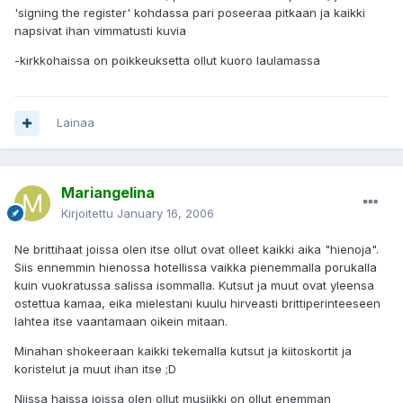
'signing the register' kohdassa pari poseeraa pitkaan ja kaikki
napsivat ihan vimmatusti kuvia
-kirkkohaissa on poikkeuksetta ollut kuoro laulamassa
Lainaa
Mariangelina
Kirjoitettu
January 16, 2006
Ne brittihaat joissa olen itse ollut ovat olleet kaikki aika "hienoja".
Siis ennemmin hienossa hotellissa vaikka pienemmalla porukalla
kuin vuokratussa salissa isommalla. Kutsut ja muut ovat yleensa
ostettua kamaa, eika mielestani kuulu hirveasti brittiperinteeseen
lahtea itse vaantamaan oikein mitaan.
Minahan shokeeraan kaikki tekemalla kutsut ja kiitoskortit ja
koristelut ja muut ihan itse ;D
Niissa haissa joissa olen ollut musiikki on ollut enemman