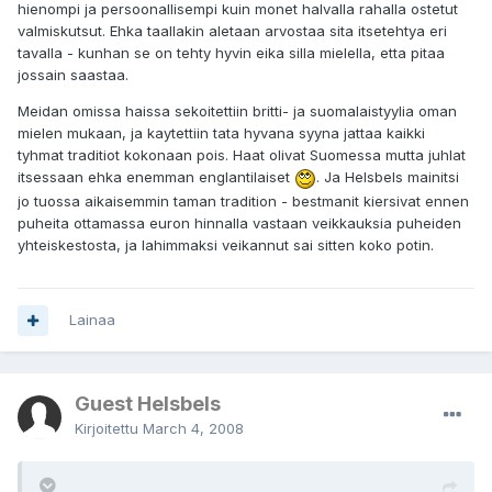
hienompi ja persoonallisempi kuin monet halvalla rahalla ostetut
valmiskutsut. Ehka taallakin aletaan arvostaa sita itsetehtya eri
tavalla - kunhan se on tehty hyvin eika silla mielella, etta pitaa
jossain saastaa.
Meidan omissa haissa sekoitettiin britti- ja suomalaistyylia oman
mielen mukaan, ja kaytettiin tata hyvana syyna jattaa kaikki
tyhmat traditiot kokonaan pois. Haat olivat Suomessa mutta juhlat
itsessaan ehka enemman englantilaiset
. Ja Helsbels mainitsi
jo tuossa aikaisemmin taman tradition - bestmanit kiersivat ennen
puheita ottamassa euron hinnalla vastaan veikkauksia puheiden
yhteiskestosta, ja lahimmaksi veikannut sai sitten koko potin.
Lainaa
Guest Helsbels
Kirjoitettu
March 4, 2008