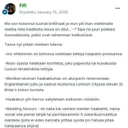
Fifi
Kirjoitettu
January 15, 2006
Ma oon kolunnut tusinat brittihaat ja mun piti ihan miettimalla
miettia mita traditioita niissa on ollut... :-? Eipa ne juuri poikkea
Suomalaisista, paitsi ovat vahemman kotikutoiset.
Tassa nyt joitain mieleen tulevia:
-Jos vihkiminen on kirkossa soitetaan kelloja haaparin poistuessa
-Riisin sijasta heitetaan konfettia, joko paperista tai kuivatuista
ruusun teralehdista tehtyja.
-Monikerroksinen haakakkuhan on alunperin nimenomaan
Englantilainen juttu ja saanut muotonsa Lontoon Cityssa olevan St.
Bride's kirkon tornista.
-Haakakun ylin kerros sailytetaan esikoisen ristiaisiin.
-Wedding favours - eli naita kai vastaisi meidan haakarkit, nama
voivat olla pienet lahjat tai perinteisemmin 5 sokerikuorrutettua
mantelia (joita ei edes kannata yrittaa syoda jos haluaa pitaa
hampaansa ehjina)