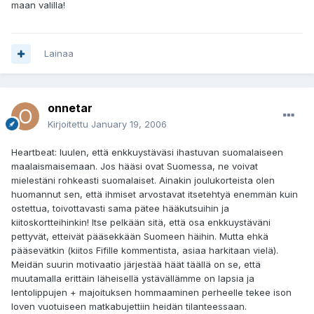
maan valilla!
Lainaa
onnetar
Kirjoitettu
January 19, 2006
Heartbeat: luulen, että enkkuystäväsi ihastuvan suomalaiseen
maalaismaisemaan. Jos hääsi ovat Suomessa, ne voivat
mielestäni rohkeasti suomalaiset. Ainakin joulukorteista olen
huomannut sen, että ihmiset arvostavat itsetehtyä enemmän kuin
ostettua, toivottavasti sama pätee hääkutsuihin ja
kiitoskortteihinkin! Itse pelkään sitä, että osa enkkuystäväni
pettyvät, etteivät pääsekkään Suomeen häihin. Mutta ehkä
pääsevätkin (kiitos Fifille kommentista, asiaa harkitaan vielä).
Meidän suurin motivaatio järjestää häät täällä on se, että
muutamalla erittäin läheisellä ystävällämme on lapsia ja
lentolippujen + majoituksen hommaaminen perheelle tekee ison
loven vuotuiseen matkabujettiin heidän tilanteessaan.