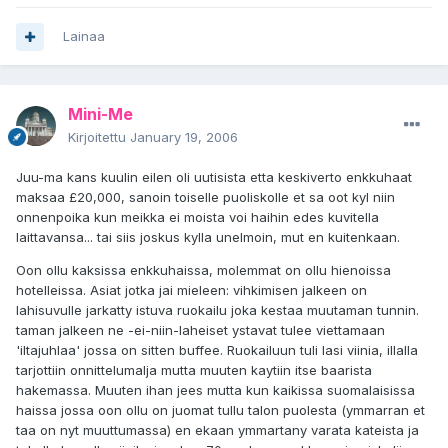
Lainaa
Mini-Me
Kirjoitettu
January 19, 2006
Juu-ma kans kuulin eilen oli uutisista etta keskiverto enkkuhaat
maksaa £20,000, sanoin toiselle puoliskolle et sa oot kyl niin
onnenpoika kun meikka ei moista voi haihin edes kuvitella
laittavansa... tai siis joskus kylla unelmoin, mut en kuitenkaan.
Oon ollu kaksissa enkkuhaissa, molemmat on ollu hienoissa
hotelleissa. Asiat jotka jai mieleen: vihkimisen jalkeen on
lahisuvulle jarkatty istuva ruokailu joka kestaa muutaman tunnin.
taman jalkeen ne -ei-niin-laheiset ystavat tulee viettamaan
'iltajuhlaa' jossa on sitten buffee. Ruokailuun tuli lasi viinia, illalla
tarjottiin onnittelumalja mutta muuten kaytiin itse baarista
hakemassa. Muuten ihan jees mutta kun kaikissa suomalaisissa
haissa jossa oon ollu on juomat tullu talon puolesta (ymmarran et
taa on nyt muuttumassa) en ekaan ymmartany varata kateista ja