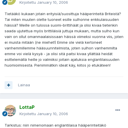
Kirjoitettu
January 10, 2006
Tietääkö kukaan jotain erityisiä/suosittuja hääperinteitä Briteistä?
Tai miten muuten olette tuoneet esille sulhonne enkkulaisuuden
häissä? Meille on tulossa suomi-brittihäät ja olisi kivaa tietenkin
saada ujutettua myös brittiläisiä juttuja mukaan, mutta sulho kun
vain on ollut omanmaalaisissaan häissä viimeksi vuonna viis, joten
ei muista mitään (ne miehet!) Emme ole vielä kertoneet
vanhemmillemme hääsuunnitelmista, joten sulhon vanhemmilta
emme voi vielä kysyä - ja olisi sitä paitsi kivaa yllättää heidät
esittelemällä heille jo valmiiksi joitain ajatuksia englantilaisuuden
huomioimisesta. Pienimmätkin ideat käy, kiitos jo etukäteen!
Lainaa
LottaP
Kirjoitettu
January 10, 2006
Tarkistus: niin nimenomaan englantilaisa hääperinteitäkö