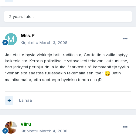
2 years later...
Mrs.P
Kirjoitettu
March 3, 2008
Jos etsitte hyvia vinkkeja brittitraditioista, Confettin sivuilla loytyy
kaikenlaista. Kerroin paikalliselle ystavalleni tekevani kutsuni itse,
han jarkyttyi perinjuurin ja laukoi "sarkastisia" kommentteja tyyliin
"voihan sita saastaa ruuassakin tekemalla sen itse"
Jatin
mainitsematta, etta saatanpa hyvinkin tehda niin ;D
Lainaa
viiru
Kirjoitettu
March 4, 2008