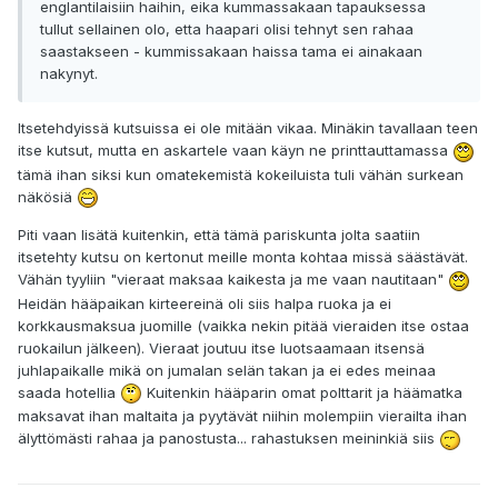
englantilaisiin haihin, eika kummassakaan tapauksessa
tullut sellainen olo, etta haapari olisi tehnyt sen rahaa
saastakseen - kummissakaan haissa tama ei ainakaan
nakynyt.
Itsetehdyissä kutsuissa ei ole mitään vikaa. Minäkin tavallaan teen
itse kutsut, mutta en askartele vaan käyn ne printtauttamassa
tämä ihan siksi kun omatekemistä kokeiluista tuli vähän surkean
näkösiä
Piti vaan lisätä kuitenkin, että tämä pariskunta jolta saatiin
itsetehty kutsu on kertonut meille monta kohtaa missä säästävät.
Vähän tyyliin "vieraat maksaa kaikesta ja me vaan nautitaan"
Heidän hääpaikan kirteereinä oli siis halpa ruoka ja ei
korkkausmaksua juomille (vaikka nekin pitää vieraiden itse ostaa
ruokailun jälkeen). Vieraat joutuu itse luotsaamaan itsensä
juhlapaikalle mikä on jumalan selän takan ja ei edes meinaa
saada hotellia
Kuitenkin hääparin omat polttarit ja häämatka
maksavat ihan maltaita ja pyytävät niihin molempiin vierailta ihan
älyttömästi rahaa ja panostusta... rahastuksen meininkiä siis