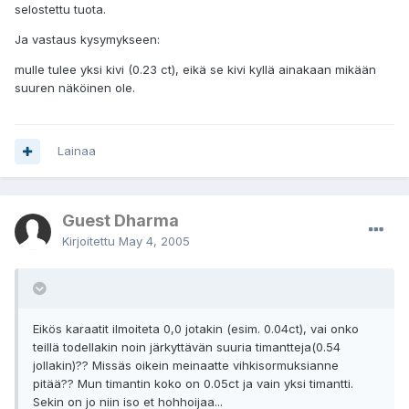
selostettu tuota.
Ja vastaus kysymykseen:
mulle tulee yksi kivi (0.23 ct), eikä se kivi kyllä ainakaan mikään
suuren näköinen ole.
Lainaa
Guest Dharma
Kirjoitettu
May 4, 2005
Eikös karaatit ilmoiteta 0,0 jotakin (esim. 0.04ct), vai onko
teillä todellakin noin järkyttävän suuria timantteja(0.54
jollakin)?? Missäs oikein meinaatte vihkisormuksianne
pitää?? Mun timantin koko on 0.05ct ja vain yksi timantti.
Sekin on jo niin iso et hohhoijaa...