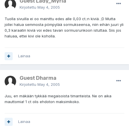
Guest Lady_Myria
Kirjoitettu
May 4, 2005
Tuolla sivuilla ei oo mainittu edes alle 0,03 ct.:n kiviä. ;D Mutta
jollei halua semmosta pömpylää sormukseensa, niin eihän juuri yli
0,3 karaatin kiviä voi edes tavan sormusrunkoon istuttaa. Siis jos
haluaa, ettei kivi ole koholla.
Lainaa
Guest Dharma
Kirjoitettu
May 4, 2005
Juu, en mäkään tykkää megaisoista timanteista. Ne on aika
mauttomia! 1 ct olis ehdoton maksimikoko.
Lainaa