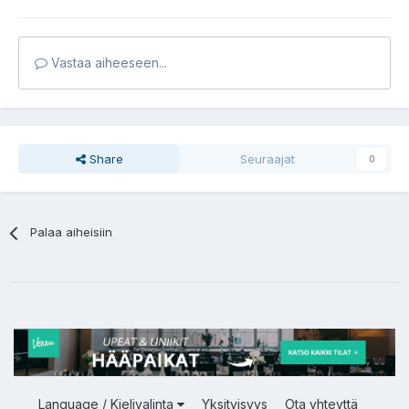
Vastaa aiheeseen...
Share
Seuraajat
0
Palaa aiheisiin
Language / Kielivalinta
Yksityisyys
Ota yhteyttä