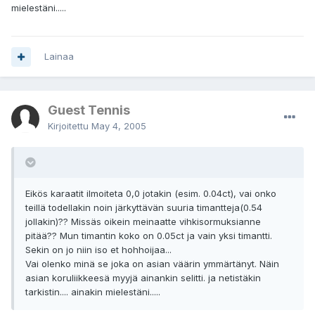
mielestäni.....
Lainaa
Guest Tennis
Kirjoitettu
May 4, 2005
Eikös karaatit ilmoiteta 0,0 jotakin (esim. 0.04ct), vai onko
teillä todellakin noin järkyttävän suuria timantteja(0.54
jollakin)?? Missäs oikein meinaatte vihkisormuksianne
pitää?? Mun timantin koko on 0.05ct ja vain yksi timantti.
Sekin on jo niin iso et hohhoijaa...
Vai olenko minä se joka on asian väärin ymmärtänyt. Näin
asian koruliikkeesä myyjä ainankin selitti. ja netistäkin
tarkistin.... ainakin mielestäni.....