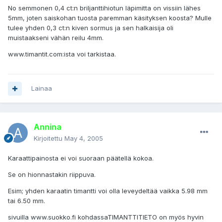
No semmonen 0,4 ct:n briljanttihiotun läpimitta on vissiin lähes
5mm, joten saiskohan tuosta paremman käsityksen koosta? Mulle
tulee yhden 0,3 ct:n kiven sormus ja sen halkaisija oli
muistaakseni vähän reilu 4mm.
www.timantit.com:ista voi tarkistaa.
Lainaa
Annina
Kirjoitettu
May 4, 2005
Karaattipainosta ei voi suoraan päätellä kokoa.
Se on hionnastakin riippuva.
Esim; yhden karaatin timantti voi olla leveydeltää vaikka 5.98 mm
tai 6.50 mm.
sivuilla www.suokko.fi kohdassaTIMANTTITIETO on myös hyvin