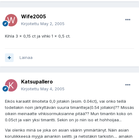
Wife2005
Kirjoitettu
May 2, 2005
Kihla 3 x 0,15 ct ja vihki 1 x 0,5 ct.
Lainaa
Katsupallero
Kirjoitettu
May 4, 2005
Eikös karaatit ilmoiteta 0,0 jotakin (esim. 0.04ct), vai onko teillä
todellakin noin järkyttävän suuria timantteja(0.54 jollakin)?? Missäs
oikein meinaatte vihkisormuksianne pitää?? Mun timantin koko on
0.05ct ja vain yksi timantti. Sekin on jo niin iso et hohhoijaa...
Vai olenko minä se joka on asian väärin ymmärtänyt. Näin asian
koruliikkeesä myyjä ainankin selitti. ja netistäkin tarkistin.... ainakin