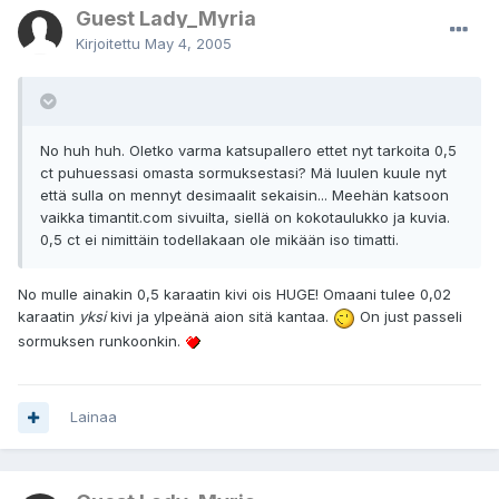
Guest Lady_Myria
Kirjoitettu
May 4, 2005
No huh huh. Oletko varma katsupallero ettet nyt tarkoita 0,5
ct puhuessasi omasta sormuksestasi? Mä luulen kuule nyt
että sulla on mennyt desimaalit sekaisin... Meehän katsoon
vaikka timantit.com sivuilta, siellä on kokotaulukko ja kuvia.
0,5 ct ei nimittäin todellakaan ole mikään iso timatti.
No mulle ainakin 0,5 karaatin kivi ois HUGE! Omaani tulee 0,02
karaatin
yksi
kivi ja ylpeänä aion sitä kantaa.
On just passeli
sormuksen runkoonkin.
Lainaa