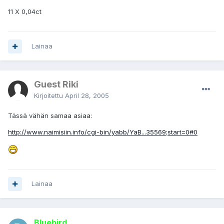
11 X 0,04ct
Lainaa
Guest Riki
Kirjoitettu
April 28, 2005
Tässä vähän samaa asiaa:
http://www.naimisiin.info/cgi-bin/yabb/YaB...35569;start=0#0
Lainaa
Bluebird