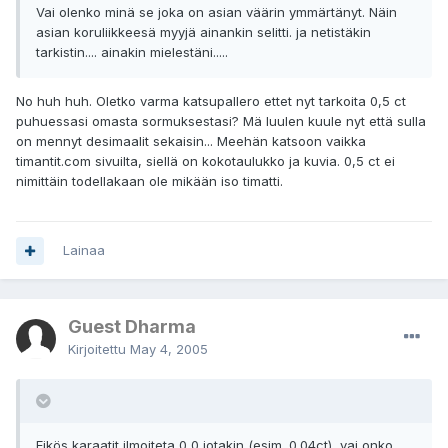
Vai olenko minä se joka on asian väärin ymmärtänyt. Näin
asian koruliikkeesä myyjä ainankin selitti. ja netistäkin
tarkistin.... ainakin mielestäni.....
No huh huh. Oletko varma katsupallero ettet nyt tarkoita 0,5 ct
puhuessasi omasta sormuksestasi? Mä luulen kuule nyt että sulla
on mennyt desimaalit sekaisin... Meehän katsoon vaikka
timantit.com sivuilta, siellä on kokotaulukko ja kuvia. 0,5 ct ei
nimittäin todellakaan ole mikään iso timatti.
Lainaa
Guest Dharma
Kirjoitettu
May 4, 2005
Eikös karaatit ilmoiteta 0,0 jotakin (esim. 0.04ct), vai onko