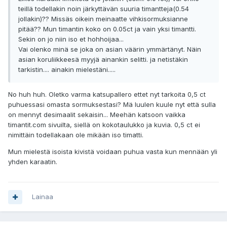
teillä todellakin noin järkyttävän suuria timantteja(0.54
jollakin)?? Missäs oikein meinaatte vihkisormuksianne
pitää?? Mun timantin koko on 0.05ct ja vain yksi timantti.
Sekin on jo niin iso et hohhoijaa...
Vai olenko minä se joka on asian väärin ymmärtänyt. Näin
asian koruliikkeesä myyjä ainankin selitti. ja netistäkin
tarkistin.... ainakin mielestäni.....
No huh huh. Oletko varma katsupallero ettet nyt tarkoita 0,5 ct
puhuessasi omasta sormuksestasi? Mä luulen kuule nyt että sulla
on mennyt desimaalit sekaisin... Meehän katsoon vaikka
timantit.com sivuilta, siellä on kokotaulukko ja kuvia. 0,5 ct ei
nimittäin todellakaan ole mikään iso timatti.
Mun mielestä isoista kivistä voidaan puhua vasta kun mennään yli
yhden karaatin.
Lainaa