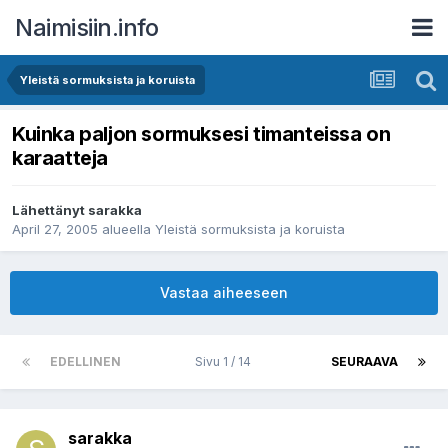
Naimisiin.info
Yleistä sormuksista ja koruista
Kuinka paljon sormuksesi timanteissa on
karaatteja
Lähettänyt
sarakka
April 27, 2005
alueella
Yleistä sormuksista ja koruista
Vastaa aiheeseen
EDELLINEN
Sivu 1 / 14
SEURAAVA
sarakka