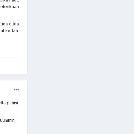
 tietenkään
aluaa ottaa
hat kertaa
ttä pitäisi
eluummin