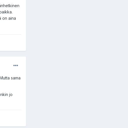
mänhetkinen
paikka.
ä on aina
. Mutta sama
nkin jo