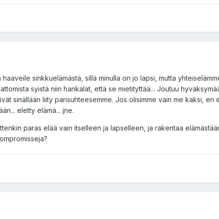
 haaveile sinkkuelämästä, sillä minulla on jo lapsi, mutta yhteiselämm
ttomista syistä niin hankalat, että se mietityttää... Joutuu hyväksymää
 eivät sinällään liity parisuhteesemme. Jos olisimme vain me kaksi, en 
n... eletty elämä... jne.
o sittenkin paras elää vain itselleen ja lapselleen, ja rakentaa elämästää
 kompromisseja?