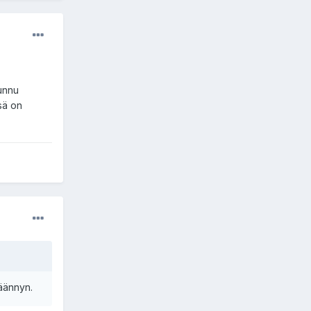
tunnu
ssä on
käännyn.