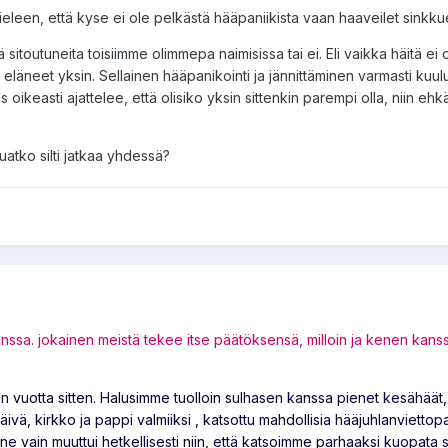
eleen, että kyse ei ole pelkästä hääpaniikista vaan haaveilet sinkku
outuneita toisiimme olimmepa naimisissa tai ei. Eli vaikka häitä ei ol
me eläneet yksin. Sellainen hääpanikointi ja jännittäminen varmasti kuul
oikeasti ajattelee, että olisiko yksin sittenkin parempi olla, niin ehk
luatko silti jatkaa yhdessä?
nssa. jokainen meistä tekee itse päätöksensä, milloin ja kenen kanss
uotta sitten. Halusimme tuolloin sulhasen kanssa pienet kesähäät, jo
äpäivä, kirkko ja pappi valmiiksi , katsottu mahdollisia hääjuhlanviettop
ne vain muuttui hetkellisesti niin, että katsoimme parhaaksi kuopata 