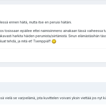
elessä ennen häitä, mutta itse en peruisi häitäni.
tä jos tosissaan epäilee ettei naimisiinmeno ainakaan tässä vaiheessa 
vakavasti harkita häiden perumista/siirtämistä. Sinun elämästäsihän tä
luat tehdä, ja mitä et! Tsemppiä!!!
sä vielä se varjoelämä, jota kuvittelen voivani yksin viettää jos nyt 