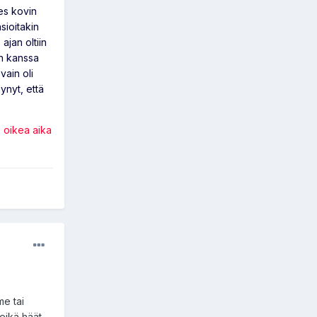
des kovin
asioitakin
ajan oltiin
en kanssa
vain oli
ynyt, että
e oikea aika
me tai
eikä häät,