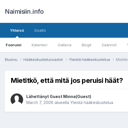
Naimisiin.info
Yhteisö
Sisältö
Foorumi
Kalenteri
Galleria
Blogit
Säännöt
Etusivu
Hääkeskusteluosastot
Yleistä hääkeskustelua
Mietitk
Mietitkö, että mitä jos peruisi häät?
Lähettänyt Guest Minna(Guest)
March 7, 2006
alueella
Yleistä hääkeskustelua