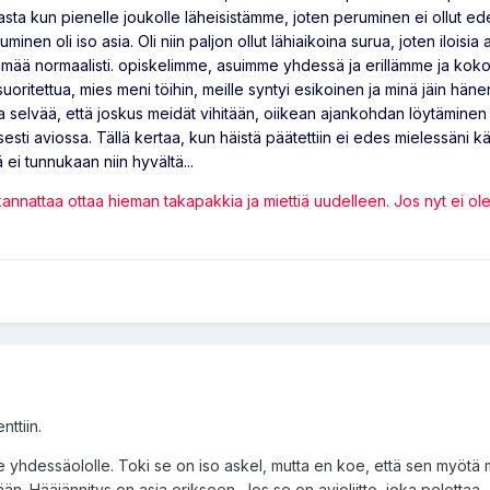
vasta kun pienelle joukolle läheisistämme, joten peruminen ei ollut e
inen oli iso asia. Oli niin paljon ollut lähiaikoina surua, joten iloisia 
ämää normaalisti. opiskelimme, asuimme yhdessä ja erillämme ja koko 
suoritettua, mies meni töihin, meille syntyi esikoinen ja minä jäin hän
aa selvää, että joskus meidät vihitään, oiikean ajankohdan löytäminen 
sesti aviossa. Tällä kertaa, kun häistä päätettiin ei edes mielessäni kä
ä ei tunnukaan niin hyvältä...
 kannattaa ottaa hieman takapakkia ja miettiä uudelleen. Jos nyt ei ol
ttiin.
e yhdessäololle. Toki se on iso askel, mutta en koe, että sen myötä 
 Hääjännitys on asia erikseen. Jos se on avioliitto, joka pelottaa, 