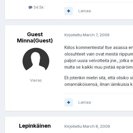
54.5k
Lainaa
Guest
Kirjoitettu
March 7, 2006
Minna(Guest)
Kiitos kommenteista! Itse asiassa en
olosuhteet vain ovat meistä riippuma
paljon uusia velvotteita jne., jotka
mutta se kaikki muu pistää epäröimää
Eli jotenkin mietin sitä, että olisik
Vieras
omannäköisensä, ilman iäinikuisia
Lainaa
Lepinkäinen
Kirjoitettu
March 8, 2006