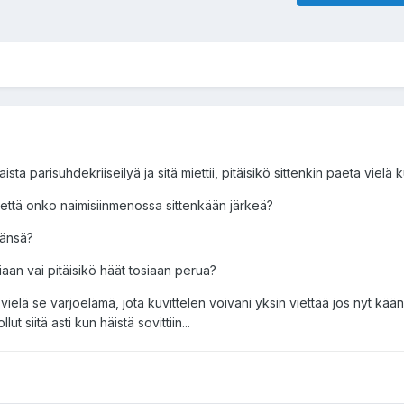
ta parisuhdekriiseilyä ja sitä miettii, pitäisikö sittenkin paeta vielä k
 että onko naimisiinmenossa sittenkään järkeä?
äänsä?
aan vai pitäisikö häät tosiaan perua?
vielä se varjoelämä, jota kuvittelen voivani yksin viettää jos nyt kää
 siitä asti kun häistä sovittiin...