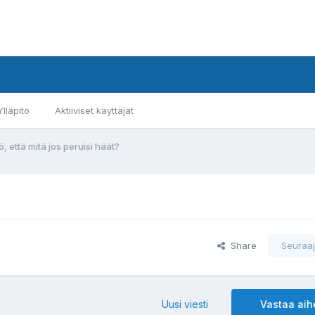
Ylläpito
Aktiiviset käyttäjät
ö, että mitä jos peruisi häät?
Share
Seuraaj
Uusi viesti
Vastaa ai