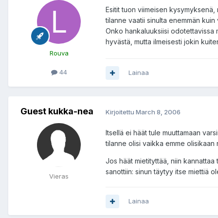
Esitit tuon viimeisen kysymyksenä, 
tilanne vaatii sinulta enemmän kuin 
Onko hankaluuksiisi odotettavissa
hyvästä, mutta ilmeisesti jokin kuit
Rouva
44
Lainaa
Guest kukka-nea
Kirjoitettu
March 8, 2006
Itsellä ei häät tule muuttamaan vars
tilanne olisi vaikka emme olisikaan 
Jos häät mietityttää, niin kannattaa
sanottiin: sinun täytyy itse miettiä 
Vieras
Lainaa