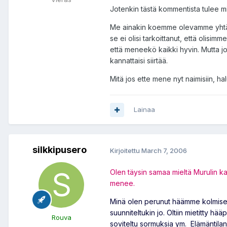
Jotenkin tästä kommentista tulee mi
Me ainakin koemme olevamme yhtä sit
se ei olisi tarkoittanut, että olisim
että meneekö kaikki hyvin. Mutta jos 
kannattaisi siirtää.
Mitä jos ette mene nyt naimisiin, ha
Lainaa
silkkipusero
Kirjoitettu
March 7, 2006
Olen täysin samaa mieltä Murulin ka
menee.
Minä olen perunut häämme kolmisen v
suunniteltukin jo. Oltiin mietitty hä
Rouva
soviteltu sormuksia ym. Elämäntilan