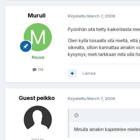
Muruli
Kirjoitettu
March 7, 2006
Pyöriihän sitä tietty kaikenlaista mi
Olen kyllä toisaalta sitä mieltä, et
oikealta, silloin kannattaa ainakin 
kysymys; mieti tarkkaan mitä sillä ha
Rouva
114
Lainaa
Guest peikko
Kirjoitettu
March 7, 2006
Minulla ainakin kajastelee mieles
Vieras