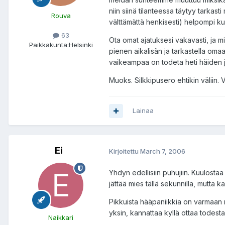
niin siinä tilanteessa täytyy tarkast
Rouva
välttämättä henkisesti) helpompi ku
63
Ota omat ajatuksesi vakavasti, ja mie
Paikkakunta:
Helsinki
pienen aikalisän ja tarkastella oma
vaikeampaa on todeta heti häiden jä
Muoks. Silkkipusero ehtikin väliin. V
Lainaa
Ei
Kirjoitettu
March 7, 2006
Yhdyn edellisiin puhujiin. Kuulostaa t
jättää mies tällä sekunnilla, mutta 
Pikkuista hääpaniikkia on varmaan mo
yksin, kannattaa kyllä ottaa todesta
Naikkari