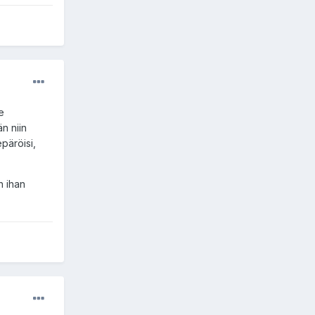
e
n niin
epäröisi,
n ihan