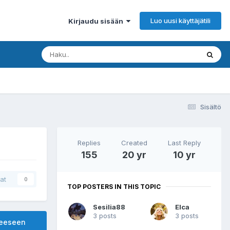
Luo uusi käyttäjätili
Kirjaudu sisään
Sisältö
Replies
Created
Last Reply
155
20 yr
10 yr
at
0
TOP POSTERS IN THIS TOPIC
Sesilia88
Elca
3 posts
3 posts
heeseen