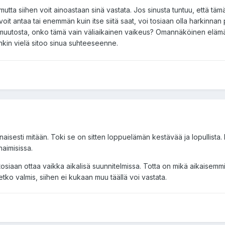
mutta siihen voit ainoastaan sinä vastata. Jos sinusta tuntuu, että tä
voit antaa tai enemmän kuin itse siitä saat, voi tosiaan olla harkinnan 
 muutosta, onko tämä vain väliaikainen vaikeus? Omannäköinen eläm
enkin vielä sitoo sinua suhteeseenne.
inaisesti mitään. Toki se on sitten loppuelämän kestävää ja lopullista
naimisissa.
 tosiaan ottaa vaikka aikalisä suunnitelmissa. Totta on mikä aikaisemmi
oletko valmis, siihen ei kukaan muu täällä voi vastata.