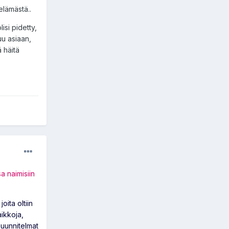
elämästä..
isi pidetty,
uu asiaan,
ä häitä
a naimisiin
ita oltiin
aikkoja,
suunnitelmat