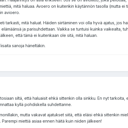
i miettiä, mitä haluaa. Avoero on kuitenkin käytännön tasolla (mutta ei
in avioero.
ti tarkasti, mitä haluat. Häiden siirtäminen voi olla hyvä ajatus, jos h
a elämäänsä ja parisuhdettaan. Vaikka se tuntuisi kuinka vaikealta, tu
lkeen, että tämä ei kuitenkaan ole sitä, mitä haluan.
iisaita sanoja häneltäkin.
osiaan siltä, että haluaisit ehkä sittenkin olla sinkku. En nyt tarkoita, e
kannattaa kyllä pohdiskella suhdettanne.
nillakin, mutta vakavat ajatukset siitä, että eläisi ehkä sittenkin mi
. Parempi miettiä asiaa ennen häitä kuin niiden jälkeen!