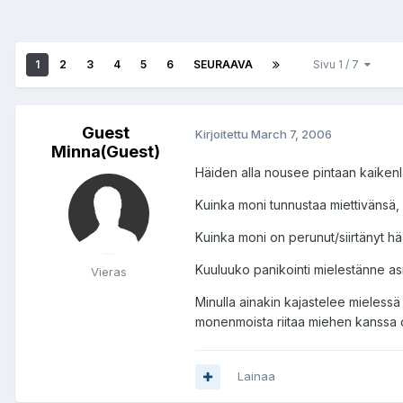
1
2
3
4
5
6
SEURAAVA
Sivu 1 / 7
Guest
Kirjoitettu
March 7, 2006
Minna(Guest)
Häiden alla nousee pintaan kaikenlais
Kuinka moni tunnustaa miettivänsä,
Kuinka moni on perunut/siirtänyt h
Kuuluuko panikointi mielestänne asi
Vieras
Minulla ainakin kajastelee mielessä 
monenmoista riitaa miehen kanssa ollut
Lainaa