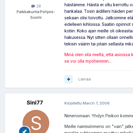
häistämme. Häistä ei oltu kerrottu 
28
hankalaa. Tosin äidilleni häiden perum
Paikkakunta:
Pohjois-
Suomi
sekaan olisi toivottu. Jatkoimme el
edelleen kihloissa. Saatiin opinnot 
kotiin. Koko ajan meille oli oikeast
hakusessa. Nyt sitten ollaan onnelli
tekisin väärin tai jotain sellaista mik
Minä olen sitä mieltä, että asioissa
se voi olla myöhemmin
...
Lainaa
Sini77
Kirjoitettu
March 7, 2006
Nimenomaan. Yhdyn Peikon kommen
Meille naimisiinmeno on "vain" jatk
meidän suhteemme muuttuu miksikään.