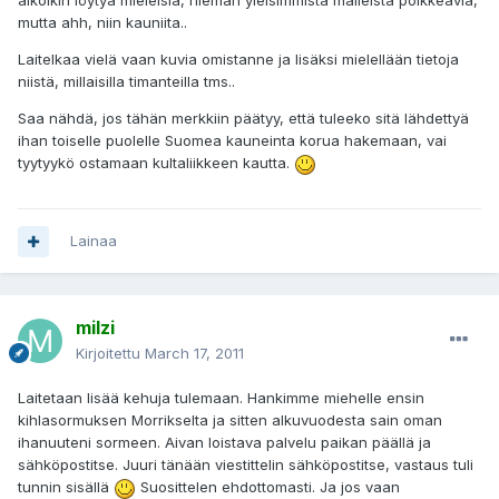
alkoikin löytyä mieleisiä, hieman yleisimmistä malleista poikkeavia,
mutta ahh, niin kauniita..
Laitelkaa vielä vaan kuvia omistanne ja lisäksi mielellään tietoja
niistä, millaisilla timanteilla tms..
Saa nähdä, jos tähän merkkiin päätyy, että tuleeko sitä lähdettyä
ihan toiselle puolelle Suomea kauneinta korua hakemaan, vai
tyytyykö ostamaan kultaliikkeen kautta.
Lainaa
milzi
Kirjoitettu
March 17, 2011
Laitetaan lisää kehuja tulemaan. Hankimme miehelle ensin
kihlasormuksen Morrikselta ja sitten alkuvuodesta sain oman
ihanuuteni sormeen. Aivan loistava palvelu paikan päällä ja
sähköpostitse. Juuri tänään viestittelin sähköpostitse, vastaus tuli
tunnin sisällä
Suosittelen ehdottomasti. Ja jos vaan