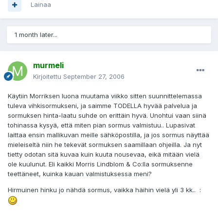
Lainaa
1 month later...
murmeli
Kirjoitettu
September 27, 2006
Käytiin Morriksen luona muutama viikko sitten suunnittelemassa
tuleva vihkisormukseni, ja saimme TODELLA hyvää palvelua ja
sormuksen hinta-laatu suhde on erittäin hyvä. Unohtui vaan siinä
tohinassa kysyä, että miten pian sormus valmistuu.. Lupasivat
laittaa ensin mallikuvan meille sähköpostilla, ja jos sormus näyttää
mieleiseltä niin he tekevät sormuksen saamillaan ohjeilla. Ja nyt
tietty odotan sitä kuvaa kuin kuuta nousevaa, eikä mitään vielä
ole kuulunut. Eli kaikki Morris Lindblom & Co:lla sormuksenne
teettäneet, kuinka kauan valmistuksessa meni?
Hirmuinen hinku jo nähdä sormus, vaikka häihin vielä yli 3 kk.. :