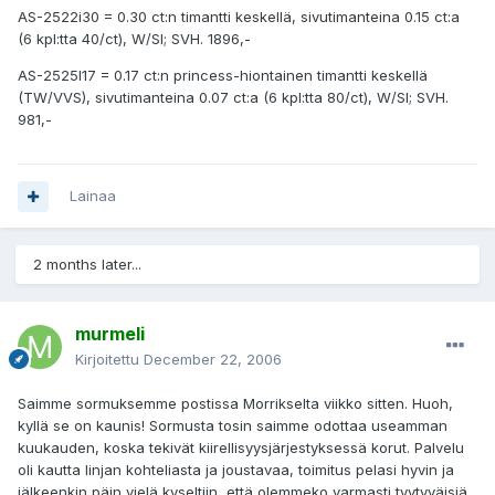
AS-2522i30 = 0.30 ct:n timantti keskellä, sivutimanteina 0.15 ct:a
(6 kpl:tta 40/ct), W/SI; SVH. 1896,-
AS-2525I17 = 0.17 ct:n princess-hiontainen timantti keskellä
(TW/VVS), sivutimanteina 0.07 ct:a (6 kpl:tta 80/ct), W/SI; SVH.
981,-
Lainaa
2 months later...
murmeli
Kirjoitettu
December 22, 2006
Saimme sormuksemme postissa Morrikselta viikko sitten. Huoh,
kyllä se on kaunis! Sormusta tosin saimme odottaa useamman
kuukauden, koska tekivät kiirellisyysjärjestyksessä korut. Palvelu
oli kautta linjan kohteliasta ja joustavaa, toimitus pelasi hyvin ja
jälkeenkin päin vielä kyseltiin, että olemmeko varmasti tyytyväisiä.