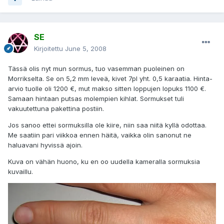
SE
Kirjoitettu
June 5, 2008
Tässä olis nyt mun sormus, tuo vasemman puoleinen on
Morrikselta. Se on 5,2 mm leveä, kivet 7pl yht. 0,5 karaatia. Hinta-
arvio tuolle oli 1200 €, mut makso sitten loppujen lopuks 1100 €.
Samaan hintaan putsas molempien kihlat. Sormukset tuli
vakuutettuna pakettina postiin.
Jos sanoo ettei sormuksilla ole kiire, niin saa niitä kyllä odottaa.
Me saatiin pari viikkoa ennen häitä, vaikka olin sanonut ne
haluavani hyvissä ajoin.
Kuva on vähän huono, ku en oo uudella kameralla sormuksia
kuvaillu.