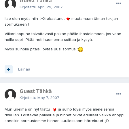
Guest Tähkä
Kirjoitettu
April 29, 2007
Itse olen myös niin :-Xrakastunut
muutamaan tämän tekijän
sormukseen !
Viikonloppuna toivottavasti paikan päälle ihastelemaan, jos vaan
heille sopii. Pitää heti huomenna soittaa ja kysyä.
Myös sulholle pitäisi löytää uusi sormus :
Lainaa
Guest Tähkä
Kirjoitettu
May 7, 2007
Mun unelma on nyt tilattu
ja sulho löysi myös mieleisensä
rinkulan. Loistavaa palvelua ja hinnat olivat edulliset vaikka anoppi
sanoikin sormustemme hinnan kuullessaan: härrekuud ;D