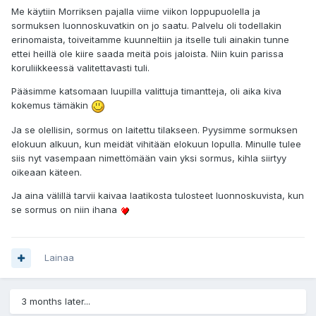
Me käytiin Morriksen pajalla viime viikon loppupuolella ja
sormuksen luonnoskuvatkin on jo saatu. Palvelu oli todellakin
erinomaista, toiveitamme kuunneltiin ja itselle tuli ainakin tunne
ettei heillä ole kiire saada meitä pois jaloista. Niin kuin parissa
koruliikkeessä valitettavasti tuli.
Pääsimme katsomaan luupilla valittuja timantteja, oli aika kiva
kokemus tämäkin
Ja se olellisin, sormus on laitettu tilakseen. Pyysimme sormuksen
elokuun alkuun, kun meidät vihitään elokuun lopulla. Minulle tulee
siis nyt vasempaan nimettömään vain yksi sormus, kihla siirtyy
oikeaan käteen.
Ja aina välillä tarvii kaivaa laatikosta tulosteet luonnoskuvista, kun
se sormus on niin ihana
Lainaa
3 months later...