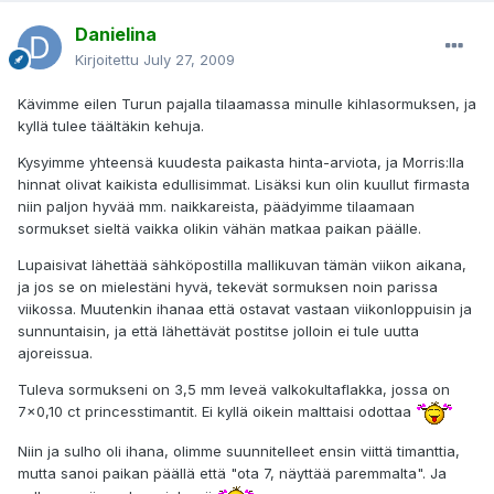
Danielina
Kirjoitettu
July 27, 2009
Kävimme eilen Turun pajalla tilaamassa minulle kihlasormuksen, ja
kyllä tulee täältäkin kehuja.
Kysyimme yhteensä kuudesta paikasta hinta-arviota, ja Morris:lla
hinnat olivat kaikista edullisimmat. Lisäksi kun olin kuullut firmasta
niin paljon hyvää mm. naikkareista, päädyimme tilaamaan
sormukset sieltä vaikka olikin vähän matkaa paikan päälle.
Lupaisivat lähettää sähköpostilla mallikuvan tämän viikon aikana,
ja jos se on mielestäni hyvä, tekevät sormuksen noin parissa
viikossa. Muutenkin ihanaa että ostavat vastaan viikonloppuisin ja
sunnuntaisin, ja että lähettävät postitse jolloin ei tule uutta
ajoreissua.
Tuleva sormukseni on 3,5 mm leveä valkokultaflakka, jossa on
7x0,10 ct princesstimantit. Ei kyllä oikein malttaisi odottaa
Niin ja sulho oli ihana, olimme suunnitelleet ensin viittä timanttia,
mutta sanoi paikan päällä että "ota 7, näyttää paremmalta". Ja