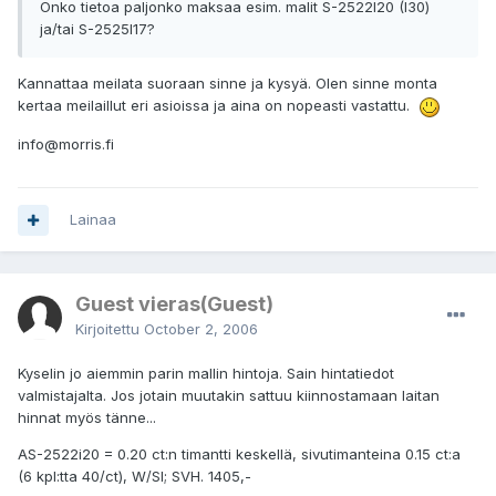
Onko tietoa paljonko maksaa esim. malit S-2522I20 (I30)
ja/tai S-2525I17?
Kannattaa meilata suoraan sinne ja kysyä. Olen sinne monta
kertaa meilaillut eri asioissa ja aina on nopeasti vastattu.
info@morris.fi
Lainaa
Guest vieras(Guest)
Kirjoitettu
October 2, 2006
Kyselin jo aiemmin parin mallin hintoja. Sain hintatiedot
valmistajalta. Jos jotain muutakin sattuu kiinnostamaan laitan
hinnat myös tänne...
AS-2522i20 = 0.20 ct:n timantti keskellä, sivutimanteina 0.15 ct:a
(6 kpl:tta 40/ct), W/SI; SVH. 1405,-