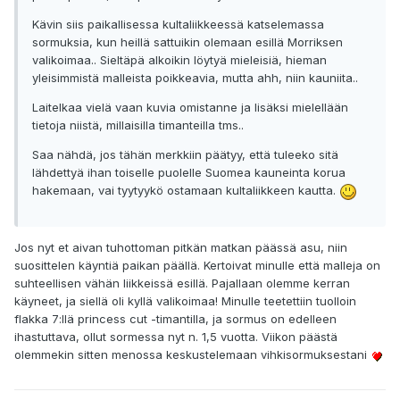
Kävin siis paikallisessa kultaliikkeessä katselemassa
sormuksia, kun heillä sattuikin olemaan esillä Morriksen
valikoimaa.. Sieltäpä alkoikin löytyä mieleisiä, hieman
yleisimmistä malleista poikkeavia, mutta ahh, niin kauniita..
Laitelkaa vielä vaan kuvia omistanne ja lisäksi mielellään
tietoja niistä, millaisilla timanteilla tms..
Saa nähdä, jos tähän merkkiin päätyy, että tuleeko sitä
lähdettyä ihan toiselle puolelle Suomea kauneinta korua
hakemaan, vai tyytyykö ostamaan kultaliikkeen kautta.
Jos nyt et aivan tuhottoman pitkän matkan päässä asu, niin
suosittelen käyntiä paikan päällä. Kertoivat minulle että malleja on
suhteellisen vähän liikkeissä esillä. Pajallaan olemme kerran
käyneet, ja siellä oli kyllä valikoimaa! Minulle teetettiin tuolloin
flakka 7:llä princess cut -timantilla, ja sormus on edelleen
ihastuttava, ollut sormessa nyt n. 1,5 vuotta. Viikon päästä
olemmekin sitten menossa keskustelemaan vihkisormuksestani