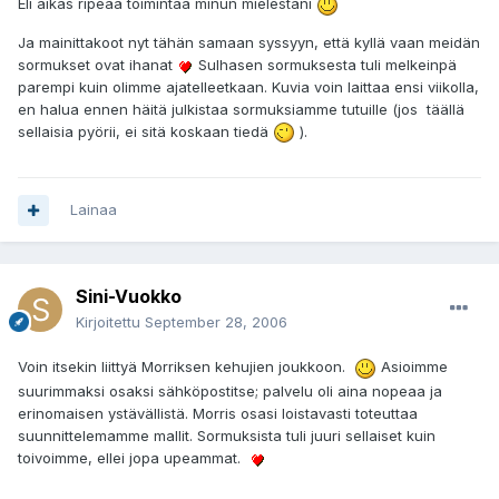
Eli aikas ripeää toimintaa minun mielestäni
Ja mainittakoot nyt tähän samaan syssyyn, että kyllä vaan meidän
sormukset ovat ihanat
Sulhasen sormuksesta tuli melkeinpä
parempi kuin olimme ajatelleetkaan. Kuvia voin laittaa ensi viikolla,
en halua ennen häitä julkistaa sormuksiamme tutuille (jos täällä
sellaisia pyörii, ei sitä koskaan tiedä
).
Lainaa
Sini-Vuokko
Kirjoitettu
September 28, 2006
Voin itsekin liittyä Morriksen kehujien joukkoon.
Asioimme
suurimmaksi osaksi sähköpostitse; palvelu oli aina nopeaa ja
erinomaisen ystävällistä. Morris osasi loistavasti toteuttaa
suunnittelemamme mallit. Sormuksista tuli juuri sellaiset kuin
toivoimme, ellei jopa upeammat.