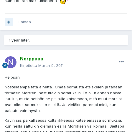
sulho on siis maksumiehenä
Lainaa
1 year later...
Norppaaa
Kirjoitettu
March 9, 2011
Heipsan..
Nostellaampa tätä aihetta.. Omaa sormusta etsiskelen ja tänään
törmäsin Morrisin ihastuttaviin sormuksiin. En ollut ennen näistä
kuullut, mutta hetihän se piti tulla katsomaan, mitä muut morsiot
ovat olleet sormuksista mieltä.. Ja vieläkin parempi mieli, kun
palaute vain hyvää..
Kävin siis paikallisessa kultaliikkeessä katselemassa sormuksia,
kun heillä sattuikin olemaan esillä Morriksen valikoimaa.. Sieltäpä