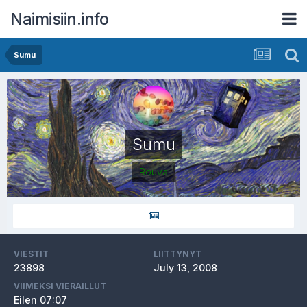
Naimisiin.info
Sumu
Sumu
Rouva
VIESTIT
LIITTYNYT
23898
July 13, 2008
VIIMEKSI VIERAILLUT
Eilen 07:07