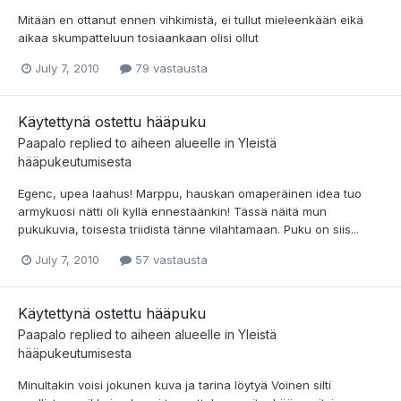
Mitään en ottanut ennen vihkimistä, ei tullut mieleenkään eikä
aikaa skumpatteluun tosiaankaan olisi ollut
July 7, 2010
79 vastausta
Käytettynä ostettu hääpuku
Paapalo
replied to aiheen alueelle in
Yleistä
hääpukeutumisesta
Egenc, upea laahus! Marppu, hauskan omaperäinen idea tuo
armykuosi nätti oli kyllä ennestäänkin! Tässä näitä mun
pukukuvia, toisesta triidistä tänne vilahtamaan. Puku on siis...
July 7, 2010
57 vastausta
Käytettynä ostettu hääpuku
Paapalo
replied to aiheen alueelle in
Yleistä
hääpukeutumisesta
Minultakin voisi jokunen kuva ja tarina löytyä Voinen silti