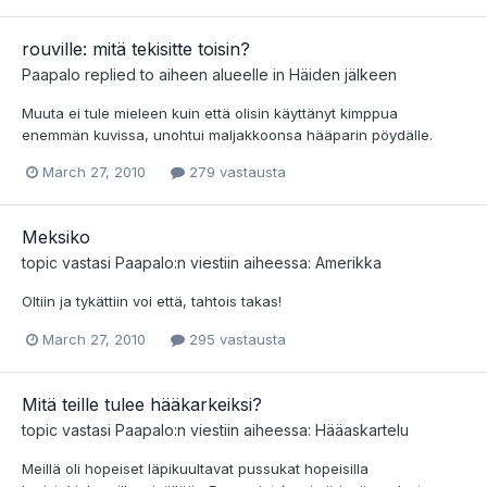
rouville: mitä tekisitte toisin?
Paapalo
replied to aiheen alueelle in
Häiden jälkeen
Muuta ei tule mieleen kuin että olisin käyttänyt kimppua
enemmän kuvissa, unohtui maljakkoonsa hääparin pöydälle.
March 27, 2010
279 vastausta
Meksiko
topic vastasi
Paapalo
:n viestiin aiheessa:
Amerikka
Oltiin ja tykättiin voi että, tahtois takas!
March 27, 2010
295 vastausta
Mitä teille tulee hääkarkeiksi?
topic vastasi
Paapalo
:n viestiin aiheessa:
Hääaskartelu
Meillä oli hopeiset läpikuultavat pussukat hopeisilla