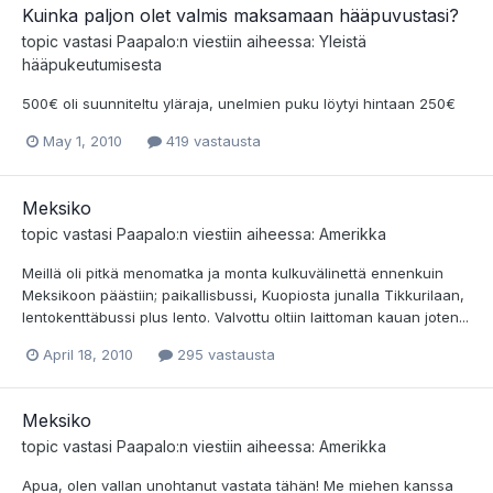
Kuinka paljon olet valmis maksamaan hääpuvustasi?
topic vastasi
Paapalo
:n viestiin aiheessa:
Yleistä
hääpukeutumisesta
500€ oli suunniteltu yläraja, unelmien puku löytyi hintaan 250€
May 1, 2010
419 vastausta
Meksiko
topic vastasi
Paapalo
:n viestiin aiheessa:
Amerikka
Meillä oli pitkä menomatka ja monta kulkuvälinettä ennenkuin
Meksikoon päästiin; paikallisbussi, Kuopiosta junalla Tikkurilaan,
lentokenttäbussi plus lento. Valvottu oltiin laittoman kauan joten...
April 18, 2010
295 vastausta
Meksiko
topic vastasi
Paapalo
:n viestiin aiheessa:
Amerikka
Apua, olen vallan unohtanut vastata tähän! Me miehen kanssa