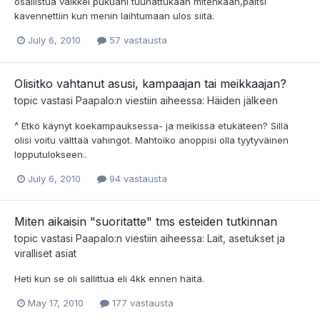
osallistua vaikkei pukuani tuunattukaan mitenkään,paitsi
kavennettiin kun menin laihtumaan ulos siitä.
July 6, 2010
57 vastausta
Olisitko vahtanut asusi, kampaajan tai meikkaajan?
topic vastasi
Paapalo
:n viestiin aiheessa:
Häiden jälkeen
^ Etkö käynyt koekampauksessa- ja meikissä etukäteen? Sillä
olisi voitu välttää vahingot. Mahtoiko anoppisi olla tyytyväinen
lopputulokseen..
July 6, 2010
94 vastausta
Miten aikaisin "suoritatte" tms esteiden tutkinnan
topic vastasi
Paapalo
:n viestiin aiheessa:
Lait, asetukset ja
viralliset asiat
Heti kun se oli sallittua eli 4kk ennen häitä.
May 17, 2010
177 vastausta