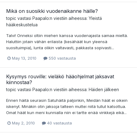
Mikä on suosikki vuodenaikanne häille?
topic vastasi
Paapalo
:n viestiin aiheessa:
Yleistä
hääkeskustelua
Talvi! Onneksi oltiin miehen kanssa vuodenajasta samaa mieltä.
Haluttiin jotain vähän erilaista (kesähäät kun yleensä
suosituimpia), lunta olikin valtavasti, pakkasta sopivasti...
May 13, 2010
550 vastausta
Kysymys rouville: vieläkö hääohjelmat jaksavat
kiinnostaa?
topic vastasi
Paapalo
:n viestiin aiheessa:
Häiden jälkeen
Ennen häitä seurasin Satuhäitä paljonkin, Meidän häät ei oikein
iskenyt. Minäkin otin jaksoja talteen muttei niitä tullut katsottua.
Omat häät kun meni kunnialla niin ei tartte enää vinkkejä eikä...
May 2, 2010
40 vastausta