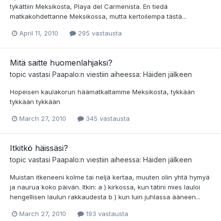
tykättiin Meksikosta, Playa del Carmenista. En tiedä
matkakohdettanne Meksikossa, mutta kertoilempa tästä...
April 11, 2010
295 vastausta
Mitä saitte huomenlahjaksi?
topic vastasi
Paapalo
:n viestiin aiheessa:
Häiden jälkeen
Hopeisen kaulakorun häämatkaltamme Meksikosta, tykkään
tykkään tykkään
March 27, 2010
345 vastausta
Itkitkö häissäsi?
topic vastasi
Paapalo
:n viestiin aiheessa:
Häiden jälkeen
Muistan itkeneeni kolme tai neljä kertaa, muuten olin yhtä hymyä
ja naurua koko päivän. Itkin: a ) kirkossa, kun tätini mies lauloi
hengellisen laulun rakkaudesta b ) kun luin juhlassa ääneen...
March 27, 2010
193 vastausta